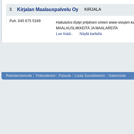
3.
Kirjalan Maalauspalvelu Oy
KIRJALA
Puh. 045 675 5349
Hakutulos löytyi yrityksen omien www-sivujen ka
MAALAUSLIIKKEITÄ JA MAALAREITA
Lue lisää..
Näytä kartalla
Rekisteriseloste
Yhteystiedot
Palaute
Lisää Suosikkeihin
Hakemisto