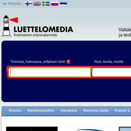
Kirjaudu
Valta
ja te
Kotimainen yrityshakemisto
Toimiala
, hakusana, yrityksen nimi
?
Alue
, kunta, osoite
Etusivu
Markkinapaikka
Hakukone
Mainosta täällä
Kunnat & 