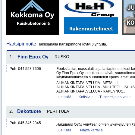
Hartsipinnoite
Hakusanalla hartsipinnoite löytyi
3
yritystä.
1.
Finn Epox Oy
RUSKO
Puh. 044 558 7606
Epoksilattiat, massalattiat ja lattiapinnoitukse
Oy Finn Epox Oy toteuttaa kestävät, saumattoma
käyttötarkoitukseen suunnitellut epoksilattiat, akryy
ALIHANKINTAPALVELUJA - METALLI
ALIHANKINTAPALVELUJA - MUU TEOLLISUUS
ALIHANKINTAPALVELUJA - RAKENNUS..
Lue lisää..
Kotisivut
Tuotteet ja palvelut
2.
Dekotuote
PERTTULA
Puh. 045 345 2345
Hakutulos löytyi yrityksen omien www-sivujen ka
Lue lisää..
Näytä kartalla