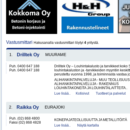
Vastusmittari
Hakusanalla vastusmittari löytyi
4
yritystä.
1.
Drilltek Oy
MUURAME
Puh. 0400 647 188
Drilltek Oy – Louhintakalusto ja tarvikkeet koko
Puh. 0400 647 188
louhintakaluston ja -tarvikkeiden myyntiin keskitt
perustettu vuonna 1998, ja toiminnasta vastaa jo
ALIHANKINTAPALVELUJA - MUU TEOLLISUUS
ALIHANKINTAPALVELUJA - RAKENNUS
LOUHINTAKONEITA JA LOUHINTALAITTEITA..
Lue lisää..
Kotisivut
Tuotteet ja palvelut
2.
Raikka Oy
EURAJOKI
Puh. (02) 868 4800
KONEPAJATEOLLISUUTTA JA METALLITÖITÄ
Faksi (02) 868 4828
Lue lisää..
Näytä kartalla