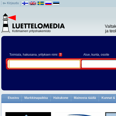
Kirjaudu
Valta
ja te
Kotimainen yrityshakemisto
Toimiala
, hakusana, yrityksen nimi
?
Alue
, kunta, osoite
Etusivu
Markkinapaikka
Hakukone
Mainosta täällä
Kunnat & 