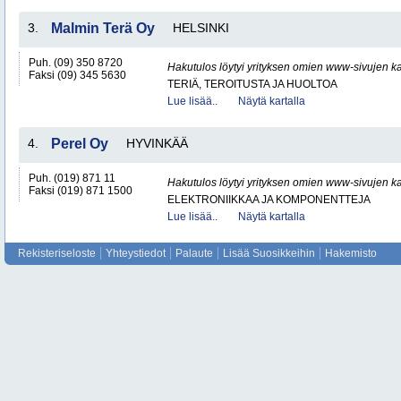
3.
Malmin Terä Oy
HELSINKI
Puh. (09) 350 8720
Hakutulos löytyi yrityksen omien www-sivujen ka
Faksi (09) 345 5630
TERIÄ, TEROITUSTA JA HUOLTOA
Lue lisää..
Näytä kartalla
4.
Perel Oy
HYVINKÄÄ
Puh. (019) 871 11
Hakutulos löytyi yrityksen omien www-sivujen ka
Faksi (019) 871 1500
ELEKTRONIIKKAA JA KOMPONENTTEJA
Lue lisää..
Näytä kartalla
Rekisteriseloste
Yhteystiedot
Palaute
Lisää Suosikkeihin
Hakemisto