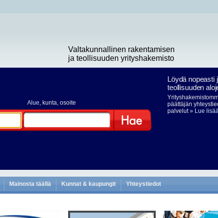
Valtakunnallinen rakentamisen
ja teollisuuden yrityshakemisto
Löydä nopeasti 
teollisuuden aloj
Yrityshakemistomme
Alue
, kunta, osoite
päättäjän yhteystie
palvelut
» Lue lisä
Hae
Mainosta täällä
Kunnat & kaupungit
Yhteystiedot