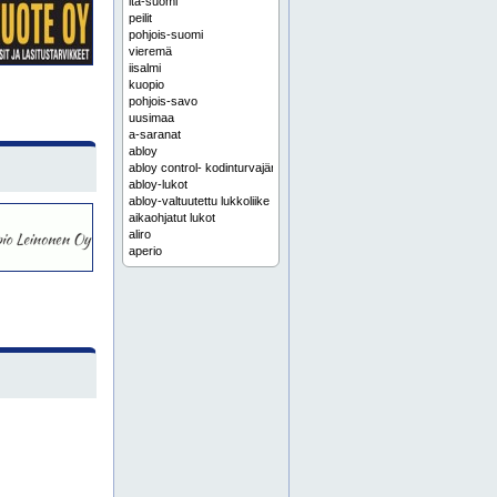
itä-suomi
peilit
pohjois-suomi
vieremä
iisalmi
kuopio
pohjois-savo
uusimaa
a-saranat
abloy
abloy control- kodinturvajärjestelmä
abloy-lukot
abloy-valtuutettu lukkoliike
aikaohjatut lukot
aliro
aperio
apuvälineet
asennus
asennustyöt
aukipitolaitteet
aurinkosuojakalvot
autoavaimen teettäminen
automaattiovet
auton lukituksen avaus
autonavaim
autonavaimen hätäpalvelu
autonavaimen kopiointi
autonavaimen korjaus
autonavaimen paristo
autonavaimen patteri