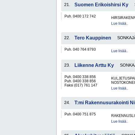
21.
Suomen Erikoishirsi Ky
Puh. 0400 172 742
HIRSIRAKENN
Lue lisää..
22.
Tero Kauppinen
SONKAJ
Puh. 040 764 8793
Lue lisää..
23.
Liikenne Arttu Ky
SONKA
Puh. 0400 338 856
KULJETUSPA
Puh. 0400 338 856
NOSTOKONEIT
Faksi (017) 761 147
Lue lisää..
24.
T:mi Rakennusurakointi N
Puh. 0400 751 875
RAKENNUSLI
Lue lisää..