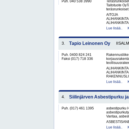
Puh. 040 538 3990
Teräsrunkoiset
Taitotuote OyTa
teräsrunkoiset 
AITOJA
ALIHANKINTA
ALIHANKINTA
Lue lisää..
3.
Tapio Leinonen Oy
IISALM
Puh. 0400 824 241
Rakennusliike 
Faksi (017) 718 336
korjausrakent
teollisuusrake
ALIHANKINTA
ALIHANKINTA
RAKENNUSLII
Lue lisää..
4.
Siilinjärven Asbestipurku 
Puh. (017) 461 1395
asbestipurku H
asbestipurkuty
Vantaa, asbest
ASBESTISAN
Lue lisää..