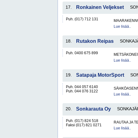
17.
Ronkainen Veljekset
SO
Puh. (017) 712 131
MAARAKENNU
Lue lisää..
18.
Rutakon Reipas
SONKAJ
Puh. 0400 675 899
METSÄKONEI
Lue lisää..
19.
Satapaja MotorSport
SO
Puh. 044 057 6140
SÄHKÖASENN
Puh. 044 076 3122
Lue lisää..
20.
Sonkarauta Oy
SONKAJÄ
Puh. (017) 824 518
RAUTAA JA T
Faksi (017) 821 0271
Lue lisää..