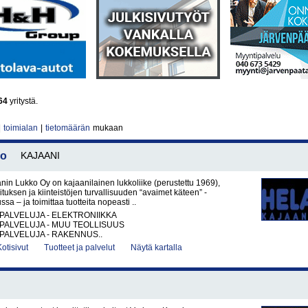
64
yritystä.
|
toimialan
|
tietomäärän
mukaan
lo
KAJAANI
nin Lukko Oy on kajaanilainen lukkoliike (perustettu 1969),
ituksen ja kiinteistöjen turvallisuuden “avaimet käteen” -
ssa – ja toimittaa tuotteita nopeasti ..
PALVELUJA - ELEKTRONIIKKA
PALVELUJA - MUU TEOLLISUUS
PALVELUJA - RAKENNUS..
Kotisivut
Tuotteet ja palvelut
Näytä kartalla