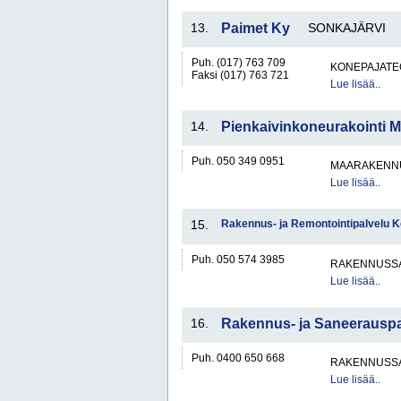
13.
Paimet Ky
SONKAJÄRVI
Puh. (017) 763 709
KONEPAJATEO
Faksi (017) 763 721
Lue lisää..
14.
Pienkaivinkoneurakointi 
Puh. 050 349 0951
MAARAKENNU
Lue lisää..
15.
Rakennus- ja Remontointipalvelu K
Puh. 050 574 3985
RAKENNUSS
Lue lisää..
16.
Rakennus- ja Saneerauspa
Puh. 0400 650 668
RAKENNUSS
Lue lisää..