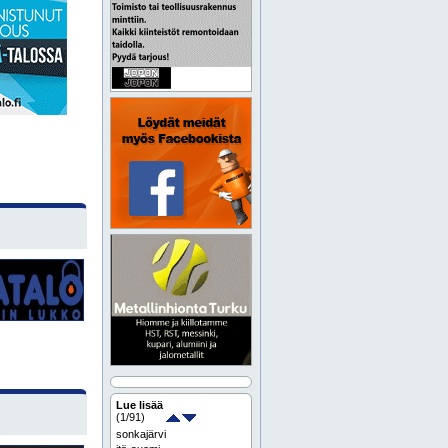
Lue lisää
(
1
/91)
sonkajärvi