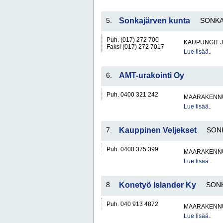
5.
Sonkajärven kunta
SONKA
Puh. (017) 272 700
KAUPUNGIT 
Faksi (017) 272 7017
Lue lisää..
6.
AMT-urakointi Oy
Puh. 0400 321 242
MAARAKENNU
Lue lisää..
7.
Kauppinen Veljekset
SON
Puh. 0400 375 399
MAARAKENNU
Lue lisää..
8.
Konetyö Islander Ky
SON
Puh. 040 913 4872
MAARAKENNU
Lue lisää..