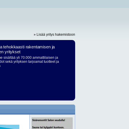
» Lisää yritys hakemistoon
ja tehokkaasti rakentamisen ja
en yritykset
 sisältää yli 70.000 ammattilaisen ja
dot sekä yrityksen tarjoamat tuotteet ja
ä