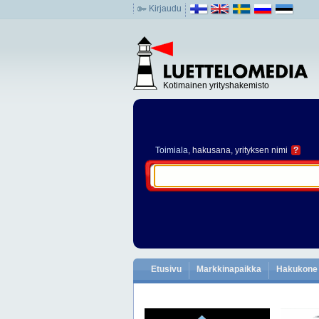
Kirjaudu
Kotimainen yrityshakemisto
Toimiala
, hakusana, yrityksen nimi
?
Etusivu
Markkinapaikka
Hakukone