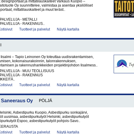
 designportaat ja mittatilauskaiteet Varkaus Kuopio –
itotuote Oy suunnittelee, valmistaa ja asentaa yksilölliset
portaat, mittatilauskaiteet ja muut teräst..
PALVELUJA - METALLI
PALVELUJA - RAKENNUS..
Kotisivut
Tuotteet ja palvelut
Näytä kartalla
I
Iisalmi – Tapio Leinonen Oy toteuttaa uudisrakentamisen,
amisen, kokonaisurakoinnin, talonrakennuksen,
ntamisen ja rakennushankkeiden projektinjohdon Iisalmess..
PALVELUJA - MUU TEOLLISUUS
PALVELUJA - RAKENNUS
KKEITÄ..
Kotisivut
Tuotteet ja palvelut
Näytä kartalla
ja Saneeraus Oy
PÖLJÄ
elsinki, Asbestipurku Kuopio, Asbestipurku sonkajärvi,
öt uusimaa, asbestipurkutyöt Helsinki, asbestipurkutyöt
ipurkutyöt Espoo, asbestipurkutyöt pohjois-Savo..
EERAUSTA
Kotisivut
Tuotteet ja palvelut
Näytä kartalla