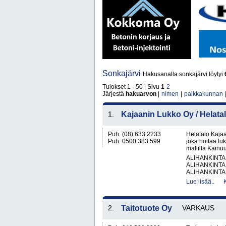
Sonkajärvi
Hakusanalla sonkajärvi löytyi
Tulokset 1 - 50 | Sivu
1
2
Järjestä
hakuarvon
|
nimen
|
paikkakunnan
1.
Kajaanin Lukko Oy / Helata
Puh. (08) 633 2233
Helatalo Kajaa
Puh. 0500 383 599
joka hoitaa luk
mallilla Kainuu
ALIHANKINTA
ALIHANKINTA
ALIHANKINTA
Lue lisää..
2.
Taitotuote Oy
VARKAUS