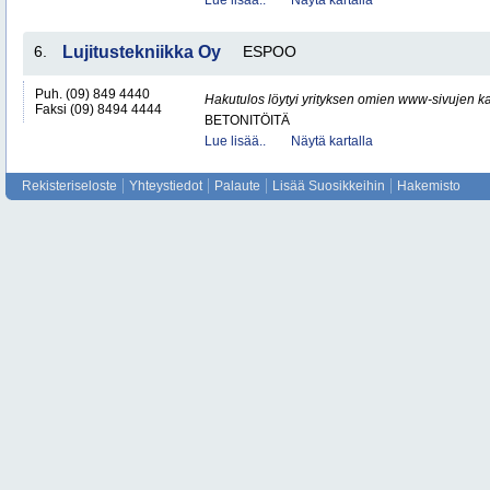
Lue lisää..
Näytä kartalla
6.
Lujitustekniikka Oy
ESPOO
Puh. (09) 849 4440
Hakutulos löytyi yrityksen omien www-sivujen ka
Faksi (09) 8494 4444
BETONITÖITÄ
Lue lisää..
Näytä kartalla
Rekisteriseloste
Yhteystiedot
Palaute
Lisää Suosikkeihin
Hakemisto