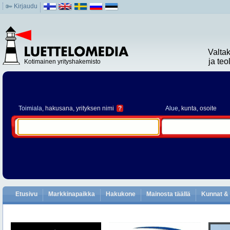
Kirjaudu
Valta
ja te
Kotimainen yrityshakemisto
Toimiala
, hakusana, yrityksen nimi
?
Alue
, kunta, osoite
Etusivu
Markkinapaikka
Hakukone
Mainosta täällä
Kunnat & 