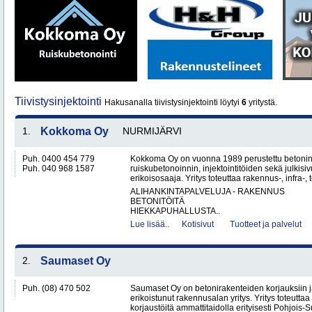
Tiivistysinjektointi
Hakusanalla tiivistysinjektointi löytyi
6
yritystä.
1.
Kokkoma Oy
NURMIJÄRVI
Puh. 0400 454 779
Kokkoma Oy on vuonna 1989 perustettu betonin
Puh. 040 968 1587
ruiskubetonoinnin, injektointitöiden sekä julki
erikoisosaaja. Yritys toteuttaa rakennus-, infra-, t
ALIHANKINTAPALVELUJA - RAKENNUS
BETONITÖITÄ
HIEKKAPUHALLUSTA..
Lue lisää..
Kotisivut
Tuotteet ja palvelut
2.
Saumaset Oy
Puh. (08) 470 502
Saumaset Oy on betonirakenteiden korjauksiin 
erikoistunut rakennusalan yritys. Yritys toteutta
korjaustöitä ammattitaidolla erityisesti Pohjois-