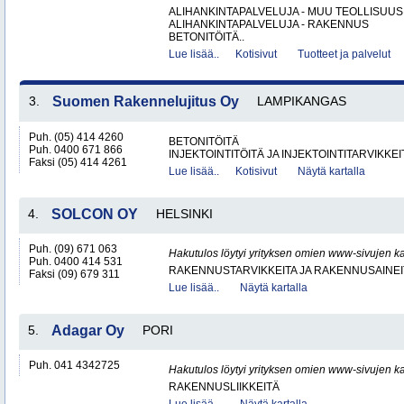
ALIHANKINTAPALVELUJA - MUU TEOLLISUUS
ALIHANKINTAPALVELUJA - RAKENNUS
BETONITÖITÄ..
Lue lisää..
Kotisivut
Tuotteet ja palvelut
3.
Suomen Rakennelujitus Oy
LAMPIKANGAS
Puh. (05) 414 4260
BETONITÖITÄ
Puh. 0400 671 866
INJEKTOINTITÖITÄ JA INJEKTOINTITARVIKKEI
Faksi (05) 414 4261
Lue lisää..
Kotisivut
Näytä kartalla
4.
SOLCON OY
HELSINKI
Puh. (09) 671 063
Hakutulos löytyi yrityksen omien www-sivujen ka
Puh. 0400 414 531
RAKENNUSTARVIKKEITA JA RAKENNUSAINEI
Faksi (09) 679 311
Lue lisää..
Näytä kartalla
5.
Adagar Oy
PORI
Puh. 041 4342725
Hakutulos löytyi yrityksen omien www-sivujen ka
RAKENNUSLIIKKEITÄ