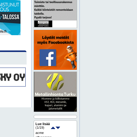
Lue lisää
(
1
/19)
acme