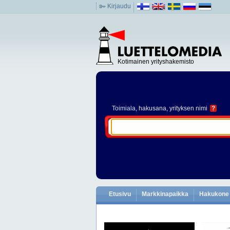
Kirjaudu
Kotimainen yrityshakemisto
Toimiala
, hakusana, yrityksen nimi
?
Etusivu
Markkinapaikka
Hakukone