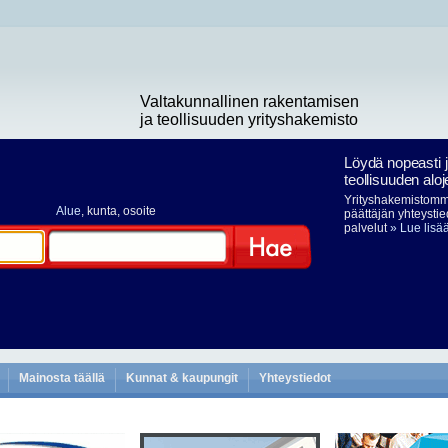
Valtakunnallinen rakentamisen
ja teollisuuden yrityshakemisto
Löydä nopeasti 
teollisuuden aloj
Yrityshakemistomme
Alue
, kunta, osoite
päättäjän yhteystie
palvelut
» Lue lisä
Hae
Mainosta täällä
Kunnat & kaupungit
Yhteystiedot