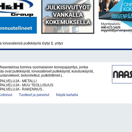
 loivasäteisiä putkikäyriä löytyi
1
. yritys
Naantalissa toimiva suomalainen konepajayritys, jonka
a ovat putkikäyrät, loivasäteiset putkikäyrät, kulutuskäyrät,
arvikkeet, betoniletkut, putkiliittimet j..
PALVELUJA - METALLI
PALVELUJA - MUU TEOLLISUUS
PALVELUJA - RAKENNUS..
Kotisivut
Tuotteet ja palvelut
Näytä kartalla