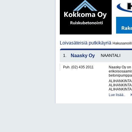
Loivasäteisiä putkikäyriä
Hakusanoilla
1.
Naasky Oy
NAANTALI
Puh. (02) 435 2011
Naasky Oy on 
erikoisosaamist
betonipumppaust
ALIHANKINTA
ALIHANKINTA
ALIHANKINTA
Lue lisää..