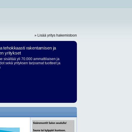
» Lisää yritys hakemistoon
ja tehokkaasti rakentamisen ja
en yritykset
 sisältää yli 70.000 ammattilaisen ja
dot sekä yrityksen tarjoamat tuotteet ja
ä