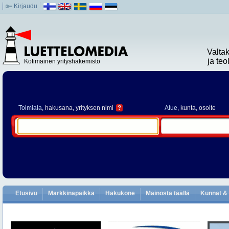
Kirjaudu
Valta
ja te
Kotimainen yrityshakemisto
Toimiala
, hakusana, yrityksen nimi
?
Alue
, kunta, osoite
Etusivu
Markkinapaikka
Hakukone
Mainosta täällä
Kunnat & 