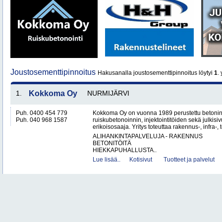
Joustosementtipinnoitus
Hakusanalla joustosementtipinnoitus löytyi
1
. 
1.
Kokkoma Oy
NURMIJÄRVI
Puh. 0400 454 779
Kokkoma Oy on vuonna 1989 perustettu betonin
Puh. 040 968 1587
ruiskubetonoinnin, injektointitöiden sekä julki
erikoisosaaja. Yritys toteuttaa rakennus-, infra-, t
ALIHANKINTAPALVELUJA - RAKENNUS
BETONITÖITÄ
HIEKKAPUHALLUSTA..
Lue lisää..
Kotisivut
Tuotteet ja palvelut