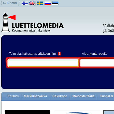
Kirjaudu
Valta
ja te
Kotimainen yrityshakemisto
Toimiala
, hakusana, yrityksen nimi
?
Alue
, kunta, osoite
Etusivu
Markkinapaikka
Hakukone
Mainosta täällä
Kunnat & 