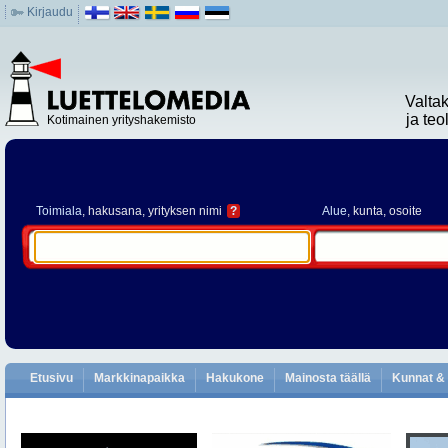
Kirjaudu
Valta
ja te
Kotimainen yrityshakemisto
Toimiala
, hakusana, yrityksen nimi
?
Alue
, kunta, osoite
Etusivu
Markkinapaikka
Hakukone
Mainosta täällä
Kunnat & 