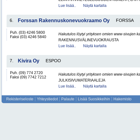
Lue lisää..
Näytä kartalla
6.
Forssan Rakennuskonevuokraamo Oy
FORSSA
Puh. (03) 4246 5800
Hakutulos löytyi yrityksen omien www-sivujen ka
Faksi (03) 4246 5840
RAKENNUSVÄLINEVUOKRAUSTA
Lue lisää..
Näytä kartalla
7.
Kivira Oy
ESPOO
Puh. (09) 774 2720
Hakutulos löytyi yrityksen omien www-sivujen ka
Faksi (09) 7742 7212
JULKISIVUMATERIAALEJA
Lue lisää..
Näytä kartalla
Rekisteriseloste
Yhteystiedot
Palaute
Lisää Suosikkeihin
Hakemisto