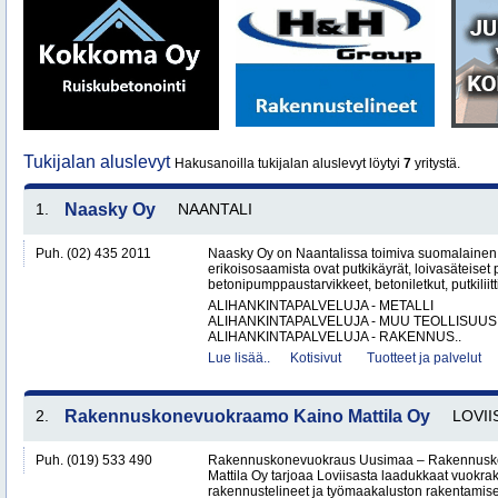
Tukijalan aluslevyt
Hakusanoilla tukijalan aluslevyt löytyi
7
yritystä.
1.
Naasky Oy
NAANTALI
Puh. (02) 435 2011
Naasky Oy on Naantalissa toimiva suomalainen 
erikoisosaamista ovat putkikäyrät, loivasäteiset 
betonipumppaustarvikkeet, betoniletkut, putkiliitti
ALIHANKINTAPALVELUJA - METALLI
ALIHANKINTAPALVELUJA - MUU TEOLLISUUS
ALIHANKINTAPALVELUJA - RAKENNUS..
Lue lisää..
Kotisivut
Tuotteet ja palvelut
2.
Rakennuskonevuokraamo Kaino Mattila Oy
LOVII
Puh. (019) 533 490
Rakennuskonevuokraus Uusimaa – Rakennusk
Mattila Oy tarjoaa Loviisasta laadukkaat vuokrak
rakennustelineet ja työmaakaluston rakentamisen