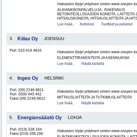
Hakutulos löytyi yrityksen omien www-sivujen ka
ALIHANKINTAPALVELUJA - RAKENNUS
BETONITEOLLISUUDEN KONEITA, LAITTEITA J
HITSAUSKONEITA, HITSAUSLAITTEITA JA HIT
Lue lisää..
Kotisivut
Tuotteet ja palvelut
3.
Kiilax Oy
JOENSUU
Puh. 010 419 4816
Hakutulos löytyi yrityksen omien www-sivujen ka
ELEMENTTIRAKENTEITA JA ASENNUKSIA
Lue lisää..
Näytä kartalla
4.
Ingeo Oy
HELSINKI
Puh. (09) 2248 8811
Hakutulos löytyi yrityksen omien www-sivujen ka
Puh. 0500 445 442
MITTAUSLAITTEITA JA TUTKIMUSLAITTEITA
Faksi (09) 2248 8812
Lue lisää..
Näytä kartalla
5.
Energiansäästö Oy
LOHJA
Puh. (019) 338 164
Hakutulos löytyi yrityksen omien www-sivujen ka
Faksi (019) 338 206
ELINTARVIKETEOLLISUUDEN KONEITA, LAITTE