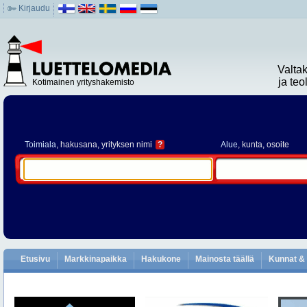
Kirjaudu
Valta
ja te
Kotimainen yrityshakemisto
Toimiala
, hakusana, yrityksen nimi
?
Alue
, kunta, osoite
Etusivu
Markkinapaikka
Hakukone
Mainosta täällä
Kunnat & 