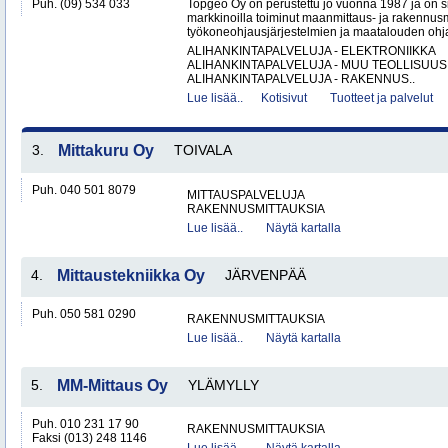
Puh. (09) 534 033
Topgeo Oy on perustettu jo vuonna 1987 ja on
markkinoilla toiminut maanmittaus- ja rakennus
työkoneohjausjärjestelmien ja maatalouden ohj
ALIHANKINTAPALVELUJA - ELEKTRONIIKKA
ALIHANKINTAPALVELUJA - MUU TEOLLISUUS
ALIHANKINTAPALVELUJA - RAKENNUS..
Lue lisää..
Kotisivut
Tuotteet ja palvelut
3.
Mittakuru Oy
TOIVALA
Puh. 040 501 8079
MITTAUSPALVELUJA
RAKENNUSMITTAUKSIA
Lue lisää..
Näytä kartalla
4.
Mittaustekniikka Oy
JÄRVENPÄÄ
Puh. 050 581 0290
RAKENNUSMITTAUKSIA
Lue lisää..
Näytä kartalla
5.
MM-Mittaus Oy
YLÄMYLLY
Puh. 010 231 17 90
RAKENNUSMITTAUKSIA
Faksi (013) 248 1146