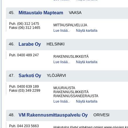
45.
Mittaustalo Mapteam
VAASA
Puh. (06) 312 1475
MITTAUSPALVELUJA
Faksi (06) 312 1465
Lue lisää..
Näytä kartalla
46.
Larabe Oy
HELSINKI
Puh. 0400 489 247
RAKENNUSLIIKKEITÄ
Lue lisää..
Näytä kartalla
47.
Sarkoti Oy
YLÖJÄRVI
Puh. 0400 639 189
MUURAUSTA
Faksi (03) 349 2299
RAKENNUSLIIKKEITÄ
RAKENNUSSANEERAUSTA
Lue lisää..
Näytä kartalla
48.
VM Rakennusmittauspalvelu Oy
ORIVESI
Puh. 044 203 5663
Hakutulos löytyi yrityksen omien www-sivujen ka