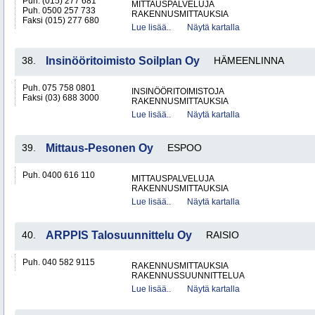
Puh. (015) 277 681
MITTAUSPALVELUJA
Puh. 0500 257 733
RAKENNUSMITTAUKSIA
Faksi (015) 277 680
Lue lisää..
Näytä kartalla
38.
Insinööritoimisto Soilplan Oy
HÄMEENLINNA
Puh. 075 758 0801
INSINÖÖRITOIMISTOJA
Faksi (03) 688 3000
RAKENNUSMITTAUKSIA
Lue lisää..
Näytä kartalla
39.
Mittaus-Pesonen Oy
ESPOO
Puh. 0400 616 110
MITTAUSPALVELUJA
RAKENNUSMITTAUKSIA
Lue lisää..
Näytä kartalla
40.
ARPPIS Talosuunnittelu Oy
RAISIO
Puh. 040 582 9115
RAKENNUSMITTAUKSIA
RAKENNUSSUUNNITTELUA
Lue lisää..
Näytä kartalla