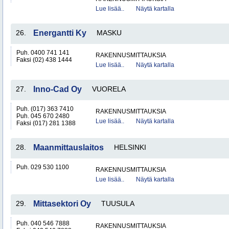
Lue lisää..
Näytä kartalla
26.
Energantti Ky
MASKU
Puh. 0400 741 141
RAKENNUSMITTAUKSIA
Faksi (02) 438 1444
Lue lisää..
Näytä kartalla
27.
Inno-Cad Oy
VUORELA
Puh. (017) 363 7410
RAKENNUSMITTAUKSIA
Puh. 045 670 2480
Lue lisää..
Näytä kartalla
Faksi (017) 281 1388
28.
Maanmittauslaitos
HELSINKI
Puh. 029 530 1100
RAKENNUSMITTAUKSIA
Lue lisää..
Näytä kartalla
29.
Mittasektori Oy
TUUSULA
Puh. 040 546 7888
RAKENNUSMITTAUKSIA