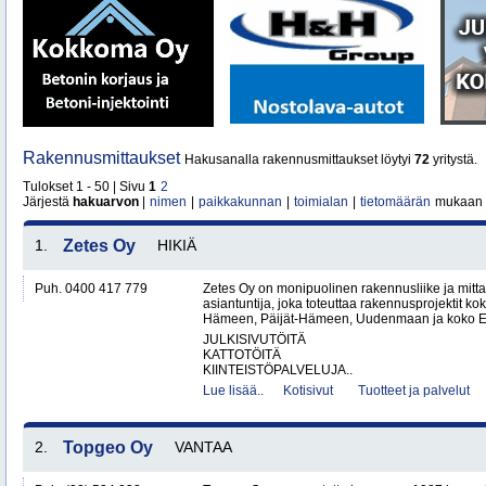
Rakennusmittaukset
Hakusanalla rakennusmittaukset löytyi
72
yritystä.
Tulokset 1 - 50 | Sivu
1
2
Järjestä
hakuarvon
|
nimen
|
paikkakunnan
|
toimialan
|
tietomäärän
mukaan
1.
Zetes Oy
HIKIÄ
Puh. 0400 417 779
Zetes Oy on monipuolinen rakennusliike ja mitt
asiantuntija, joka toteuttaa rakennusprojektit ko
Hämeen, Päijät-Hämeen, Uudenmaan ja koko Ete
JULKISIVUTÖITÄ
KATTOTÖITÄ
KIINTEISTÖPALVELUJA..
Lue lisää..
Kotisivut
Tuotteet ja palvelut
2.
Topgeo Oy
VANTAA