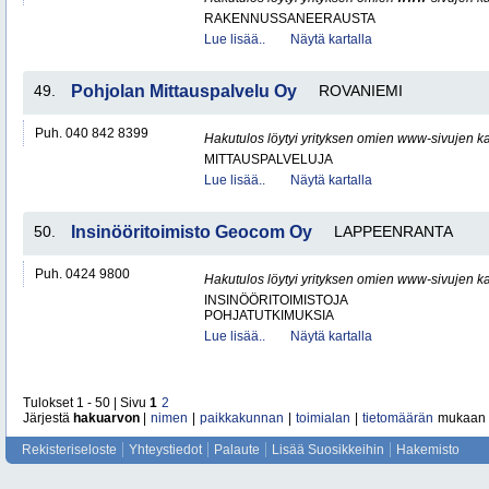
RAKENNUSSANEERAUSTA
Lue lisää..
Näytä kartalla
49.
Pohjolan Mittauspalvelu Oy
ROVANIEMI
Puh. 040 842 8399
Hakutulos löytyi yrityksen omien www-sivujen ka
MITTAUSPALVELUJA
Lue lisää..
Näytä kartalla
50.
Insinööritoimisto Geocom Oy
LAPPEENRANTA
Puh. 0424 9800
Hakutulos löytyi yrityksen omien www-sivujen ka
INSINÖÖRITOIMISTOJA
POHJATUTKIMUKSIA
Lue lisää..
Näytä kartalla
Tulokset 1 - 50 | Sivu
1
2
Järjestä
hakuarvon
|
nimen
|
paikkakunnan
|
toimialan
|
tietomäärän
mukaan
Rekisteriseloste
Yhteystiedot
Palaute
Lisää Suosikkeihin
Hakemisto