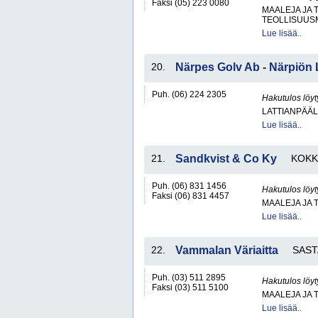
Faksi (05) 223 0080
MAALEJA JA 
TEOLLISUUS
Lue lisää..
20.
Närpes Golv Ab - Närpiön 
Puh. (06) 224 2305
Hakutulos löyt
LATTIANPÄÄL
Lue lisää..
21.
Sandkvist & Co Ky
KOKK
Puh. (06) 831 1456
Hakutulos löyt
Faksi (06) 831 4457
MAALEJA JA 
Lue lisää..
22.
Vammalan Väriaitta
SAS
Puh. (03) 511 2895
Hakutulos löyt
Faksi (03) 511 5100
MAALEJA JA 
Lue lisää..