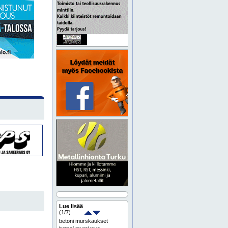
Lue lisää
(
1
/7)
betoni murskaukset