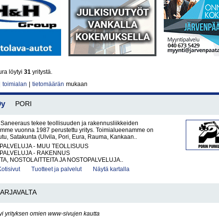
ra löytyi
31
yritystä.
|
toimialan
|
tietomäärän
mukaan
Oy
PORI
 Saneeraus tekee teollisuuden ja rakennusliikkeiden
lemme vuonna 1987 perustettu yritys. Toimialueenamme on
eutu, Satakunta (Ulvila, Pori, Eura, Rauma, Kankaan..
PALVELUJA - MUU TEOLLISUUS
PALVELUJA - RAKENNUS
A, NOSTOLAITTEITA JA NOSTOPALVELUJA..
Kotisivut
Tuotteet ja palvelut
Näytä kartalla
ARJAVALTA
yi yrityksen omien www-sivujen kautta