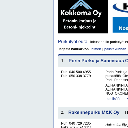
Purkutyöt eura
Hakusanoilla purkutyöt eu
Järjestä
hakuarvon
|
nimen
|
paikkakunnan
1.
Porin Purku ja Saneeraus 
Puh. 040 500 4955
Porin Purku ja
Puh. 050 338 3779
purkutöitä. O
Pori , Porin s
ALIHANKINTA
ALIHANKINTA
NOSTOKONEIT
Lue lisää..
2.
Rakennepurku M&K Oy
H
Puh. 040 729 7235
Hakutulos löyt
Faksi (02) 674 3111