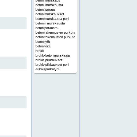
betoni murskaus
betoni murskausta
betoni poraus
betonimurskaukset
betonimurskausta pori
betonin murskausta
betoniporausta
betonirakennusten purkutyöt
betonirakennusten purkutöitä
betonityöt
betonitöitä
brokk
brokk-betonimurskaaja
brokk-piikkaukset
brokk-piikkaukset pori
erikoispurkutyöt
erikoispurkutyöt pori
eura
henkilö- ja tavaranostimet
henkilönostimet
jatkopuomi
jyrsintätyöt
jyrsintätöitä
kalliopora
kallioporat
kankaanpää
kauha
korkeiden rakennusten purkutyöt
koura
kurottajapalvelut