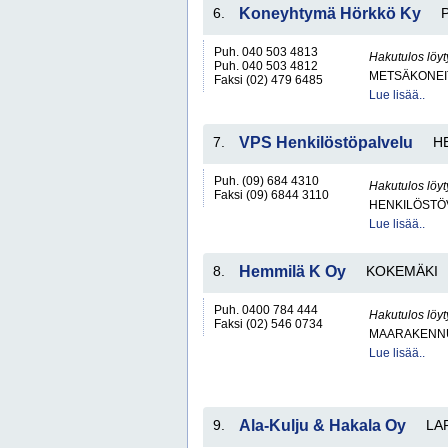
6.
Koneyhtymä Hörkkö Ky
Puh. 040 503 4813
Hakutulos löyt
Puh. 040 503 4812
METSÄKONEI
Faksi (02) 479 6485
Lue lisää..
7.
VPS Henkilöstöpalvelu
H
Puh. (09) 684 4310
Hakutulos löyt
Faksi (09) 6844 3110
HENKILÖSTÖ
Lue lisää..
8.
Hemmilä K Oy
KOKEMÄKI
Puh. 0400 784 444
Hakutulos löyt
Faksi (02) 546 0734
MAARAKENNU
Lue lisää..
9.
Ala-Kulju & Hakala Oy
LA