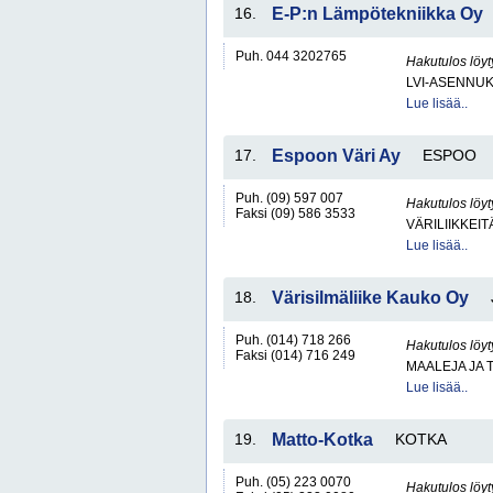
16.
E-P:n Lämpötekniikka Oy
Puh. 044 3202765
Hakutulos löyt
LVI-ASENNUK
Lue lisää..
17.
Espoon Väri Ay
ESPOO
Puh. (09) 597 007
Hakutulos löyt
Faksi (09) 586 3533
VÄRILIIKKEIT
Lue lisää..
18.
Värisilmäliike Kauko Oy
Puh. (014) 718 266
Hakutulos löyt
Faksi (014) 716 249
MAALEJA JA 
Lue lisää..
19.
Matto-Kotka
KOTKA
Puh. (05) 223 0070
Hakutulos löyt