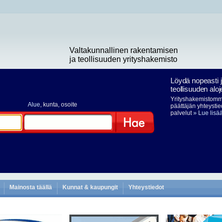
Valtakunnallinen rakentamisen
ja teollisuuden yrityshakemisto
Löydä nopeasti 
teollisuuden aloj
Yrityshakemistomme
Alue
, kunta, osoite
päättäjän yhteystie
palvelut
» Lue lisä
Hae
Mainosta täällä
Kunnat & kaupungit
Yhteystiedot