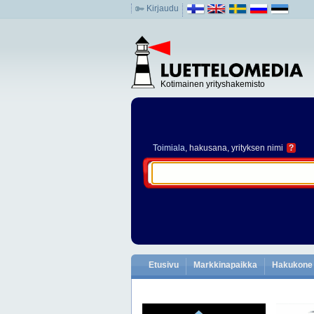
Kirjaudu
Kotimainen yrityshakemisto
Toimiala
, hakusana, yrityksen nimi
?
Etusivu
Markkinapaikka
Hakukone