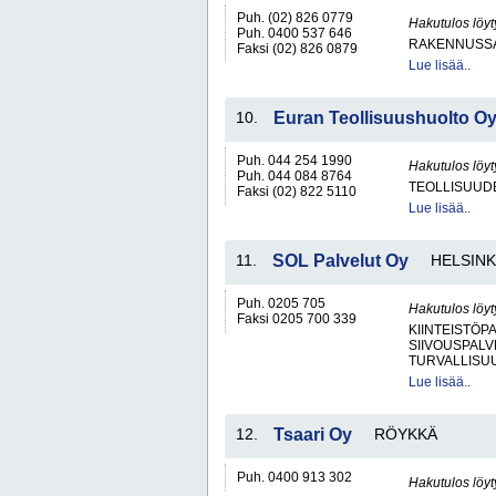
Puh. (02) 826 0779
Hakutulos löyt
Puh. 0400 537 646
RAKENNUSS
Faksi (02) 826 0879
Lue lisää..
10.
Euran Teollisuushuolto O
Puh. 044 254 1990
Hakutulos löyt
Puh. 044 084 8764
TEOLLISUUD
Faksi (02) 822 5110
Lue lisää..
11.
SOL Palvelut Oy
HELSINK
Puh. 0205 705
Hakutulos löyt
Faksi 0205 700 339
KIINTEISTÖP
SIIVOUSPAL
TURVALLISU
Lue lisää..
12.
Tsaari Oy
RÖYKKÄ
Puh. 0400 913 302
Hakutulos löyt