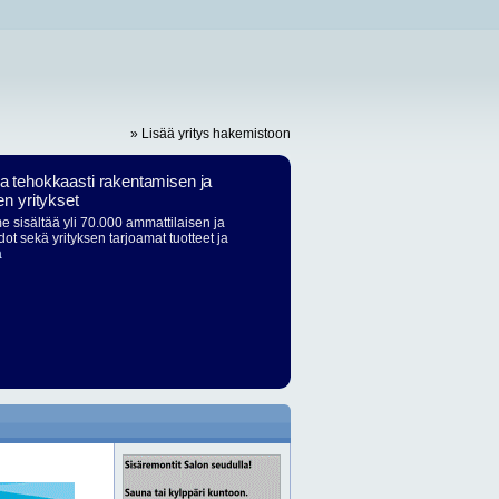
» Lisää yritys hakemistoon
ja tehokkaasti rakentamisen ja
en yritykset
 sisältää yli 70.000 ammattilaisen ja
dot sekä yrityksen tarjoamat tuotteet ja
ä