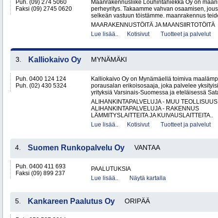
Puh. (09) 274 5060
Maanrakennusliike Louhintahiekka Oy on maan
Faksi (09) 2745 0620
perheyritys. Takaamme vahvan osaamisen, jous
selkeän vastuun töistämme. maanrakennus teide
MAARAKENNUSTÖITÄ JA MAANSIIRTOTÖITÄ
Lue lisää..
Kotisivut
Tuotteet ja palvelut
3.
Kalliokaivo Oy
MYNÄMÄKI
Puh. 0400 124 124
Kalliokaivo Oy on Mynämäellä toimiva maalämpö
Puh. (02) 430 5324
porausalan erikoisosaaja, joka palvelee yksityisiä
yrityksiä Varsinais-Suomessa ja eteläisessä Sat
ALIHANKINTAPALVELUJA - MUU TEOLLISUUS
ALIHANKINTAPALVELUJA - RAKENNUS
LÄMMITYSLAITTEITA JA KUIVAUSLAITTEITA..
Lue lisää..
Kotisivut
Tuotteet ja palvelut
4.
Suomen Runkopalvelu Oy
VANTAA
Puh. 0400 411 693
PAALUTUKSIA
Faksi (09) 899 237
Lue lisää..
Näytä kartalla
5.
Kankareen Paalutus Oy
ORIPÄÄ