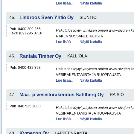
Lue lisää..
Näytä kartalla
45.
Lindroos Sven Yhtiö Oy
SIUNTIO
Puh. 0400 209 255
Hakutulos löytyi yrityksen omien www-sivujen ka
Faksi (09) 295 3716
RAKENNUSSANEERAUSTA
Lue lisää..
Näytä kartalla
46.
Rantala Timber Oy
KALLIOLA
Puh. 0400 432 393
Hakutulos löytyi yrityksen omien www-sivujen ka
VESIRAKENTAMISTA JA RUOPPAUSTA
Lue lisää..
Näytä kartalla
47.
Maa- ja vesistörakennus Sahlberg Oy
RAISIO
Puh. 040 525 2083
Hakutulos löytyi yrityksen omien www-sivujen ka
VESIRAKENTAMISTA JA RUOPPAUSTA
Lue lisää..
Näytä kartalla
48.
Kymecon Oy
LAPPEENRANTA