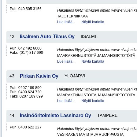
Puh. 040 505 3156
Hakutulos löytyi yrityksen omien www-sivujen ka
TALOTEKNIIKKAA
Lue lisää..
Näytä kartalla
42.
Iisalmen Auto-Tilaus Oy
IISALMI
Puh. 042 492 6600
Hakutulos löytyi yrityksen omien www-sivujen ka
Faksi (017) 817 690
MAARAKENNUSTÖITÄ JA MAANSIIRTOTÖITÄ
Lue lisää..
Näytä kartalla
43.
Pirkan Kaivin Oy
YLÖJÄRVI
Puh. 0207 189 890
Hakutulos löytyi yrityksen omien www-sivujen ka
Puh. 0400 624 720
MAARAKENNUSTÖITÄ JA MAANSIIRTOTÖITÄ
Faksi 0207 189 899
Lue lisää..
Näytä kartalla
44.
Insinööritoimisto Lassinaro Oy
TAMPERE
Puh. 0400 622 227
Hakutulos löytyi yrityksen omien www-sivujen ka
VESIRAKENTAMISTA JA RUOPPAUSTA