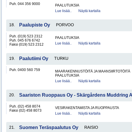
Puh. 044 356 9000
PAALUTUKSIA
Lue lisää..
Näytä kartalla
18.
Paalupiste Oy
PORVOO
Puh. (019) 523 2312
PAALUTUKSIA
Puh. 045 676 6742
Lue lisää..
Näytä kartalla
Faksi (019) 523 2312
19.
Paalutiimi Oy
TURKU
Puh. 0400 560 759
MAARAKENNUSTÖITÄ JA MAANSIIRTOTÖITÄ
PAALUTUKSIA
Lue lisää..
Näytä kartalla
20.
Saariston Ruoppaus Oy - Skärgårdens Muddring 
Puh. (02) 458 8074
VESIRAKENTAMISTA JA RUOPPAUSTA
Faksi (02) 458 8073
Lue lisää..
Näytä kartalla
21.
Suomen Teräspaalutus Oy
RAISIO