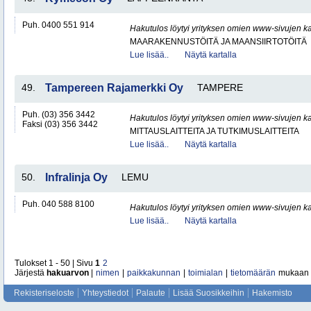
Puh. 0400 551 914
Hakutulos löytyi yrityksen omien www-sivujen ka
MAARAKENNUSTÖITÄ JA MAANSIIRTOTÖITÄ
Lue lisää..
Näytä kartalla
49.
Tampereen Rajamerkki Oy
TAMPERE
Puh. (03) 356 3442
Hakutulos löytyi yrityksen omien www-sivujen ka
Faksi (03) 356 3442
MITTAUSLAITTEITA JA TUTKIMUSLAITTEITA
Lue lisää..
Näytä kartalla
50.
Infralinja Oy
LEMU
Puh. 040 588 8100
Hakutulos löytyi yrityksen omien www-sivujen ka
Lue lisää..
Näytä kartalla
Tulokset 1 - 50 | Sivu
1
2
Järjestä
hakuarvon
|
nimen
|
paikkakunnan
|
toimialan
|
tietomäärän
mukaan
Rekisteriseloste
Yhteystiedot
Palaute
Lisää Suosikkeihin
Hakemisto