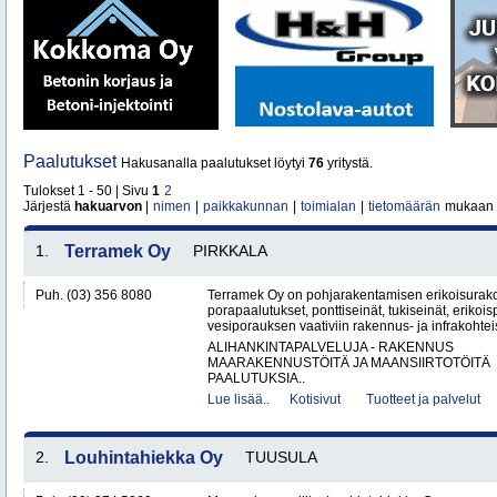
Paalutukset
Hakusanalla paalutukset löytyi
76
yritystä.
Tulokset 1 - 50 | Sivu
1
2
Järjestä
hakuarvon
|
nimen
|
paikkakunnan
|
toimialan
|
tietomäärän
mukaan
1.
Terramek Oy
PIRKKALA
Puh. (03) 356 8080
Terramek Oy on pohjarakentamisen erikoisurakoit
porapaalutukset, ponttiseinät, tukiseinät, erikoi
vesiporauksen vaativiin rakennus- ja infrakohteis
ALIHANKINTAPALVELUJA - RAKENNUS
MAARAKENNUSTÖITÄ JA MAANSIIRTOTÖITÄ
PAALUTUKSIA..
Lue lisää..
Kotisivut
Tuotteet ja palvelut
2.
Louhintahiekka Oy
TUUSULA