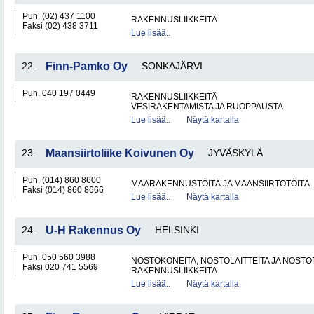
Puh. (02) 437 1100
RAKENNUSLIIKKEITÄ
Faksi (02) 438 3711
Lue lisää..
22.
Finn-Pamko Oy
SONKAJÄRVI
Puh. 040 197 0449
RAKENNUSLIIKKEITÄ
VESIRAKENTAMISTA JA RUOPPAUSTA
Lue lisää..
Näytä kartalla
23.
Maansiirtoliike Koivunen Oy
JYVÄSKYLÄ
Puh. (014) 860 8600
MAARAKENNUSTÖITÄ JA MAANSIIRTOTÖITÄ
Faksi (014) 860 8666
Lue lisää..
Näytä kartalla
24.
U-H Rakennus Oy
HELSINKI
Puh. 050 560 3988
NOSTOKONEITA, NOSTOLAITTEITA JA NOST
Faksi 020 741 5569
RAKENNUSLIIKKEITÄ
Lue lisää..
Näytä kartalla