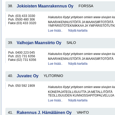
38.
Jokioisten Maanrakennus Oy
FORSSA
Puh. (03) 433 3330
Hakutulos löytyi yrityksen omien www-sivujen ka
Puh. 0500 480 306
MAARAKENNUSTÖITÄ JA MAANSIIRTOTÖITÄ
Faksi (03) 433 3320
YMPÄRISTÖTEKNIIKKAA JA YMPÄRISTÖTUTK
Lue lisää..
Näytä kartalla
39.
Valhojan Maansiirto Oy
SALO
Puh. 0400 223 045
Hakutulos löytyi yrityksen omien www-sivujen ka
Puh. (02) 731 6356
MAARAKENNUSTÖITÄ JA MAANSIIRTOTÖITÄ
Faksi (02) 731 6356
Lue lisää..
Näytä kartalla
40.
Juvatec Oy
YLITORNIO
Puh. 050 592 1909
Hakutulos löytyi yrityksen omien www-sivujen ka
KONEPAJATEOLLISUUTTA JA METALLITÖITÄ
TEOLLISUUDEN KUNNOSSAPITOPALVELUJA
Lue lisää..
Näytä kartalla
41.
Rakennus J. Hämäläinen Oy
VAHTO