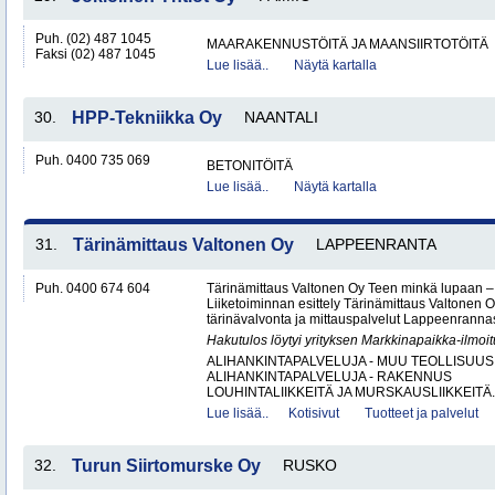
Puh. (02) 487 1045
MAARAKENNUSTÖITÄ JA MAANSIIRTOTÖITÄ
Faksi (02) 487 1045
Lue lisää..
Näytä kartalla
30.
HPP-Tekniikka Oy
NAANTALI
Puh. 0400 735 069
BETONITÖITÄ
Lue lisää..
Näytä kartalla
31.
Tärinämittaus Valtonen Oy
LAPPEENRANTA
Puh. 0400 674 604
Tärinämittaus Valtonen Oy Teen minkä lupaan
Liiketoiminnan esittely Tärinämittaus Valtonen O
tärinävalvonta ja mittauspalvelut Lappeenrann
Hakutulos löytyi yrityksen Markkinapaikka-ilmoi
ALIHANKINTAPALVELUJA - MUU TEOLLISUUS
ALIHANKINTAPALVELUJA - RAKENNUS
LOUHINTALIIKKEITÄ JA MURSKAUSLIIKKEITÄ.
Lue lisää..
Kotisivut
Tuotteet ja palvelut
32.
Turun Siirtomurske Oy
RUSKO