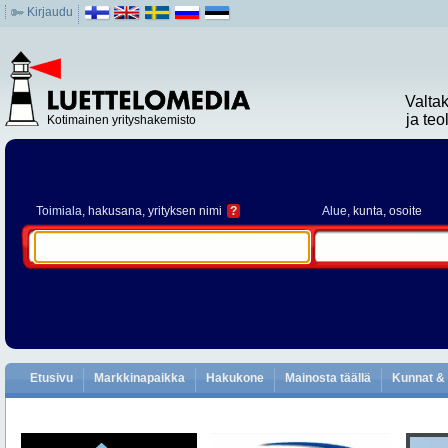
Kirjaudu
Valta
ja te
Kotimainen yrityshakemisto
Toimiala
, hakusana, yrityksen nimi
?
Alue
, kunta, osoite
Etusivu
Markkinapaikka
Hakukone
Mainosta täällä
Kunnat & 