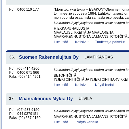
Puh. 0400 110 177
"Moni työ, yksi tekijä – ESAKON" Olemme monialay
toimineet jo vuodesta 1994. Lähtökohtaisesti on
monipuolista osaamista samasta osoitteesta. Lat
Hakutulos löytyi yrityksen omien www-sivujen ka
HIEKKAPUHALLUSTA
MAALAUSLIIKKEITÄ JA MAALAREITA
MAARAKENNUSTÖITÄ JA MAANSIIRTOTÖITÄ..
Lue lisää..
Kotisivut
Tuotteet ja palvelut
36.
Suomen Rakennelujitus Oy
LAMPIKANGAS
Puh. (05) 414 4260
Hakutulos löytyi yrityksen omien www-sivujen ka
Puh. 0400 671 866
BETONITÖITÄ
Faksi (05) 414 4261
INJEKTOINTITÖITÄ JA INJEKTOINTITARVIKKEI
Lue lisää..
Kotisivut
Näytä kartalla
37.
Maanrakennus Mykrä Oy
ULVILA
Puh. (02) 537 9150
Hakutulos löytyi yrityksen omien www-sivujen ka
Puh. 044 0379151
MAARAKENNUSTÖITÄ JA MAANSIIRTOTÖITÄ
Faksi (02) 537 9160
Lue lisää..
Näytä kartalla