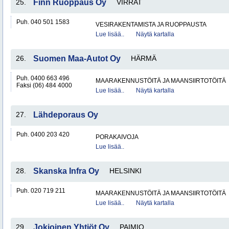
25.
Finn Ruoppaus Oy
VIRRAT
Puh. 040 501 1583
VESIRAKENTAMISTA JA RUOPPAUSTA
Lue lisää..
Näytä kartalla
26.
Suomen Maa-Autot Oy
HÄRMÄ
Puh. 0400 663 496
MAARAKENNUSTÖITÄ JA MAANSIIRTOTÖITÄ
Faksi (06) 484 4000
Lue lisää..
Näytä kartalla
27.
Lähdeporaus Oy
Puh. 0400 203 420
PORAKAIVOJA
Lue lisää..
28.
Skanska Infra Oy
HELSINKI
Puh. 020 719 211
MAARAKENNUSTÖITÄ JA MAANSIIRTOTÖITÄ
Lue lisää..
Näytä kartalla
29.
Jokioinen Yhtiöt Oy
PAIMIO