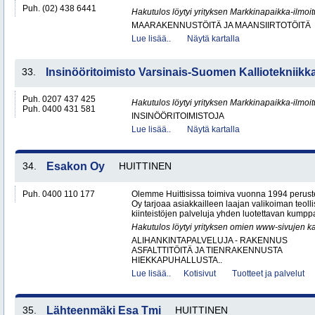
Puh. (02) 438 6441
Hakutulos löytyi yrityksen Markkinapaikka-ilmoi
MAARAKENNUSTÖITÄ JA MAANSIIRTOTÖITÄ
Lue lisää..
Näytä kartalla
33.
Insinööritoimisto Varsinais-Suomen Kalliotekniikk
Puh. 0207 437 425
Hakutulos löytyi yrityksen Markkinapaikka-ilmoi
Puh. 0400 431 581
INSINÖÖRITOIMISTOJA
Lue lisää..
Näytä kartalla
34.
Esakon Oy
HUITTINEN
Puh. 0400 110 177
Olemme Huittisissa toimiva vuonna 1994 peruste
Oy tarjoaa asiakkailleen laajan valikoiman teol
kiinteistöjen palveluja yhden luotettavan kumppa
Hakutulos löytyi yrityksen omien www-sivujen ka
ALIHANKINTAPALVELUJA - RAKENNUS
ASFALTTITÖITÄ JA TIENRAKENNUSTA
HIEKKAPUHALLUSTA..
Lue lisää..
Kotisivut
Tuotteet ja palvelut
35.
Lähteenmäki Esa Tmi
HUITTINEN