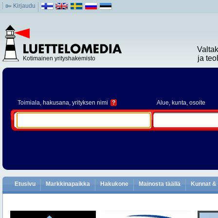
Kirjaudu
Valta
ja te
Kotimainen yrityshakemisto
Toimiala
, hakusana, yrityksen nimi
?
Alue
, kunta, osoite
Etusivu
Markkinapaikka
Hakukone
Mainosta täällä
Kunnat & 