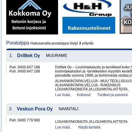
Poratulppa
Hakusanalla poratulppa löytyi
3
yritystä.
1.
Drilltek Oy
MUURAME
Puh. 0400 647 188
Drilltek Oy – Louhintakalusto ja tarvikkeet koko
Puh. 0400 647 188
louhintakaluston ja -tarvikkeiden myyntiin keskitt
perustettu vuonna 1998, ja toiminnasta vastaa jo
ALIHANKINTAPALVELUJA - MUU TEOLLISUUS
ALIHANKINTAPALVELUJA - RAKENNUS
LOUHINTAKONEITA JA LOUHINTALAITTEITA..
Lue lisää..
Kotisivut
Tuotteet ja palvelut
2.
Veskun Pora Oy
NAANTALI
Puh. 0400 779 980
LOUHINTAKONEITA JA LOUHINTALAITTEITA
Lue lisää..
Näytä kartalla