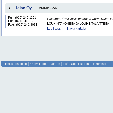
3.
Helso Oy
TAMMISAARI
Puh. (019) 246 1101
Hakutulos löytyi yrityksen omien www-sivujen ka
Puh. 0400 316 136
LOUHINTAKONEITA JA LOUHINTALAITTEITA
Faksi (019) 241 3031
Lue lisää..
Näytä kartalla
Rekisteriseloste
Yhteystiedot
Palaute
Lisää Suosikkeihin
Hakemisto