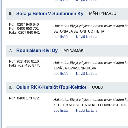
Lue lisää..
Näytä kartalla
6.
Sora ja Betoni V Suutarinen Ky
MÄNTYHARJU
Puh. 0207 940 640
Hakutulos löytyi yrityksen omien www-sivujen ka
Puh. 0400 653 701
BETONIA JA BETONITUOTTEITA
Faksi 0207 940 641
Lue lisää..
Näytä kartalla
7.
Rouhiaisen Kivi Oy
MYNÄMÄKI
Puh. (02) 430 8116
Hakutulos löytyi yrityksen omien www-sivujen ka
Faksi (02) 430 8775
KIVIÄ JA KIVIASENNUKSIA
Lue lisää..
Näytä kartalla
8.
Oulun RKK-Keittiöt /Topi-Keittiöt
OULU
Puh. 0400 173 472
Hakutulos löytyi yrityksen omien www-sivujen ka
KEITTIÖKALUSTEITA JA KEITTIÖVARUSTEITA
Lue lisää..
Näytä kartalla