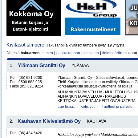
Kivitasot tampere
Hakusanoilla kivitasot tampere löytyi
19
yritystä.
Järjestä
hakuarvon
|
nimen
|
paikkakunnan
|
toimialan
|
tietomäärän
mukaan
1.
Ylämaan Graniitti Oy
YLÄMAA
Puh. (05) 621 9200
Ylämaan Graniitti Oy – Sisustuskivitasot, luonnonk
Puh. 0500 883 935
Etelä-Karjala Liiketoiminnan esittely Ylämaan Gr
Faksi (05) 621 9224
korkealaatuisia sisustuskivituotteita, tasoja ja ..
ALIHANKINTAPALVELUJA - MUU TEOLLISUUS
ALIHANKINTAPALVELUJA - RAKENNUS
KEITTIÖKALUSTEITA JA KEITTIÖVARUSTEITA..
Lue lisää..
Kotisivut
Tuotteet ja palvelut
2.
Kauhavan Kiviveistämö Oy
KAUHAVA
Puh. (06) 434 6420
Hakutulos löytyi yrityksen Markkinapaikka-ilmoi