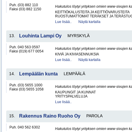
Puh. (03) 882 110
Hakutulos löytyi yrityksen omien www-sivujen ka
Faksi (03) 882 1150
KEITTIÖKALUSTEITA JA KEITTIÖVARUSTEITA
RUOSTUMATTOMAT TERÄKSET JA TERÄSTU
Lue lisää..
Näytä kartalla
13.
Louhinta Lampi Oy
MYRSKYLÄ
Puh. 040 563 0597
Hakutulos löytyi yrityksen omien www-sivujen ka
Faksi (019) 677 0054
KIVIÄ JA KIVIASENNUKSIA
Lue lisää..
Näytä kartalla
14.
Lempäälän kunta
LEMPÄÄLÄ
Puh. (03) 5655 1000
Hakutulos löytyi yrityksen omien www-sivujen ka
Faksi (03) 5655 1058
KAUPUNGIT JA KUNNAT
YRITYSPALVELUJA
Lue lisää..
15.
Rakennus Raino Ruoho Oy
PAROLA
Puh. 040 562 6302
Hakutulos löytyi yrityksen omien www-sivujen ka