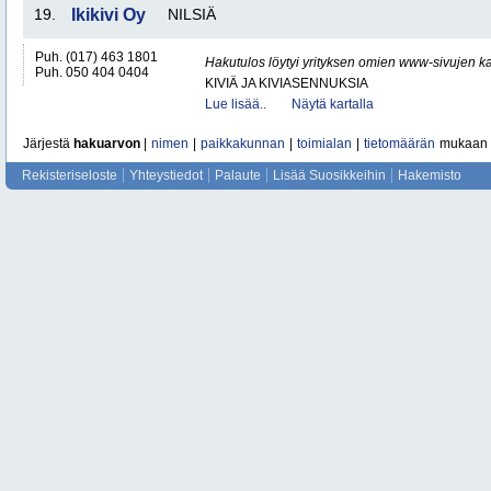
19.
Ikikivi Oy
NILSIÄ
Puh. (017) 463 1801
Hakutulos löytyi yrityksen omien www-sivujen ka
Puh. 050 404 0404
KIVIÄ JA KIVIASENNUKSIA
Lue lisää..
Näytä kartalla
Järjestä
hakuarvon
|
nimen
|
paikkakunnan
|
toimialan
|
tietomäärän
mukaan
Rekisteriseloste
Yhteystiedot
Palaute
Lisää Suosikkeihin
Hakemisto