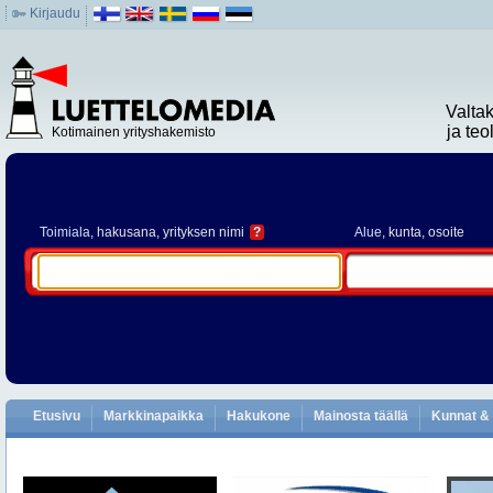
Kirjaudu
Valta
ja te
Kotimainen yrityshakemisto
Toimiala
, hakusana, yrityksen nimi
?
Alue
, kunta, osoite
Etusivu
Markkinapaikka
Hakukone
Mainosta täällä
Kunnat & 