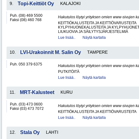
9.
Topi-Keittiöt Oy
KALAJOKI
Puh. (08) 469 5500
Hakutulos löytyi yrityksen omien www-sivujen ka
Faksi (08) 460 768
KEITTIÖKALUSTEITA JA KEITTIÖVARUSTEITA
KYLPYHUONEKALUSTEITA JA KYLPYHUONET
LIUKUOVIA JA SÄILYTYSJÄRJESTELMIÄ
Lue lisää..
Näytä kartalla
10.
LVI-Urakoinnit M. Salin Oy
TAMPERE
Puh. 050 379 6375
Hakutulos löytyi yrityksen omien www-sivujen ka
PUTKITÖITÄ
Lue lisää..
Näytä kartalla
11.
MRT-Kalusteet
KURU
Puh. (03) 473 0600
Hakutulos löytyi yrityksen omien www-sivujen ka
Faksi (03) 473 7072
KEITTIÖKALUSTEITA JA KEITTIÖVARUSTEITA
Lue lisää..
Näytä kartalla
12.
Stala Oy
LAHTI