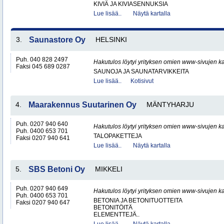
KIVIÄ JA KIVIASENNUKSIA
Lue lisää..
Näytä kartalla
3.
Saunastore Oy
HELSINKI
Puh. 040 828 2497
Hakutulos löytyi yrityksen omien www-sivujen ka
Faksi 045 689 0287
SAUNOJA JA SAUNATARVIKKEITA
Lue lisää..
Kotisivut
4.
Maarakennus Suutarinen Oy
MÄNTYHARJU
Puh. 0207 940 640
Hakutulos löytyi yrityksen omien www-sivujen ka
Puh. 0400 653 701
TALOPAKETTEJA
Faksi 0207 940 641
Lue lisää..
Näytä kartalla
5.
SBS Betoni Oy
MIKKELI
Puh. 0207 940 649
Hakutulos löytyi yrityksen omien www-sivujen ka
Puh. 0400 653 701
BETONIA JA BETONITUOTTEITA
Faksi 0207 940 647
BETONITÖITÄ
ELEMENTTEJÄ..