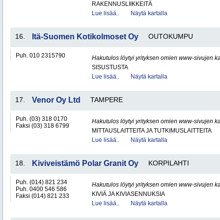
RAKENNUSLIIKKEITÄ
Lue lisää..
Näytä kartalla
16.
Itä-Suomen Kotikolmoset Oy
OUTOKUMPU
Puh. 010 2315790
Hakutulos löytyi yrityksen omien www-sivujen ka
SISUSTUSTA
Lue lisää..
Näytä kartalla
17.
Venor Oy Ltd
TAMPERE
Puh. (03) 318 0170
Hakutulos löytyi yrityksen omien www-sivujen ka
Faksi (03) 318 6799
MITTAUSLAITTEITA JA TUTKIMUSLAITTEITA
Lue lisää..
Näytä kartalla
18.
Kiviveistämö Polar Granit Oy
KORPILAHTI
Puh. (014) 821 234
Hakutulos löytyi yrityksen omien www-sivujen ka
Puh. 0400 546 586
KIVIÄ JA KIVIASENNUKSIA
Faksi (014) 821 233
Lue lisää..
Näytä kartalla