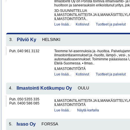
Ilmastointi Oy on Porista toimiva ilmanvaihto- ja 
huoltoon ja saneerauksiin erikoistunut yritys, jok
3D-SUUNNITTELUA
ILMASTOINTILAITTEITA JA ILMANKÄSITTELYLA
ILMASTOINTITÖITÄ..
Lue lisää..
Kotisivut
Tuotteet ja palvelut
3.
Pilviö Ky
HELSINKI
Puh. 040 961 3132
Teemme lvi-asennuksia ja -huoltoa. Palvelujam
ilmastointiasennukset ja -huolto, lämpö-, vesi-, 
automaatioasennukset. Toimimme pääasiassa U
Etelä-Suomessa. • Ilmas..
ILMASTOINTITÖITÄ
Lue lisää..
Kotisivut
Tuotteet ja palvelut
4.
Ilmastointi Kotikumpu Oy
OULU
Puh. 050 5355 335
ILMASTOINTILAITTEITA JA ILMANKÄSITTELYLA
Puh. 0400 586 085
ILMASTOINTITÖITÄ
Lue lisää..
Näytä kartalla
5.
Ivaso Oy
FORSSA