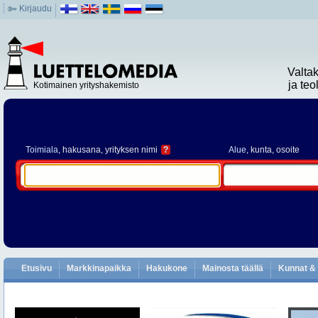
Kirjaudu
Valta
ja te
Kotimainen yrityshakemisto
Toimiala
, hakusana, yrityksen nimi
?
Alue
, kunta, osoite
Etusivu
Markkinapaikka
Hakukone
Mainosta täällä
Kunnat & 