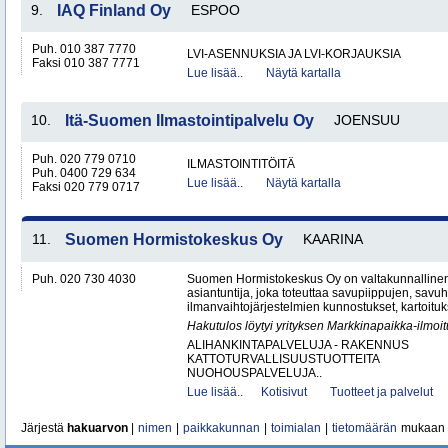
9.
IAQ Finland Oy
ESPOO
Puh. 010 387 7770
LVI-ASENNUKSIA JA LVI-KORJAUKSIA
Faksi 010 387 7771
Lue lisää..
Näytä kartalla
10.
Itä-Suomen Ilmastointipalvelu Oy
JOENSUU
Puh. 020 779 0710
ILMASTOINTITÖITÄ
Puh. 0400 729 634
Lue lisää..
Näytä kartalla
Faksi 020 779 0717
11.
Suomen Hormistokeskus Oy
KAARINA
Puh. 020 730 4030
Suomen Hormistokeskus Oy on valtakunnallinen 
asiantuntija, joka toteuttaa savupiippujen, savu
ilmanvaihtojärjestelmien kunnostukset, kartoituks
Hakutulos löytyi yrityksen Markkinapaikka-ilmoi
ALIHANKINTAPALVELUJA - RAKENNUS
KATTOTURVALLISUUSTUOTTEITA
NUOHOUSPALVELUJA..
Lue lisää..
Kotisivut
Tuotteet ja palvelut
Järjestä
hakuarvon
|
nimen
|
paikkakunnan
|
toimialan
|
tietomäärän
mukaan