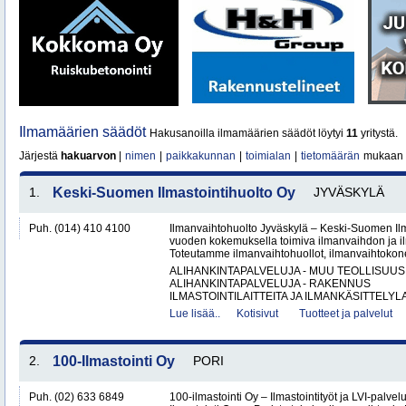
Ilmamäärien säädöt
Hakusanoilla ilmamäärien säädöt löytyi
11
yritystä.
Järjestä
hakuarvon
|
nimen
|
paikkakunnan
|
toimialan
|
tietomäärän
mukaan
1.
Keski-Suomen Ilmastointihuolto Oy
JYVÄSKYLÄ
Puh. (014) 410 4100
Ilmanvaihtohuolto Jyväskylä – Keski-Suomen Ilma
vuoden kokemuksella toimiva ilmanvaihdon ja ilm
Toteutamme ilmanvaihtohuollot, ilmanvaihtokone
ALIHANKINTAPALVELUJA - MUU TEOLLISUUS
ALIHANKINTAPALVELUJA - RAKENNUS
ILMASTOINTILAITTEITA JA ILMANKÄSITTELYLA
Lue lisää..
Kotisivut
Tuotteet ja palvelut
2.
100-Ilmastointi Oy
PORI
Puh. (02) 633 6849
100-ilmastointi Oy – Ilmastointityöt ja LVI-palvel