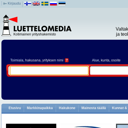
Kirjaudu
Valta
ja te
Kotimainen yrityshakemisto
Toimiala
, hakusana, yrityksen nimi
?
Alue
, kunta, osoite
Etusivu
Markkinapaikka
Hakukone
Mainosta täällä
Kunnat & 