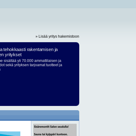
» Lisää yritys hakemistoon
ja tehokkaasti rakentamisen ja
en yritykset
 sisältää yli 70.000 ammattilaisen ja
dot sekä yrityksen tarjoamat tuotteet ja
ä