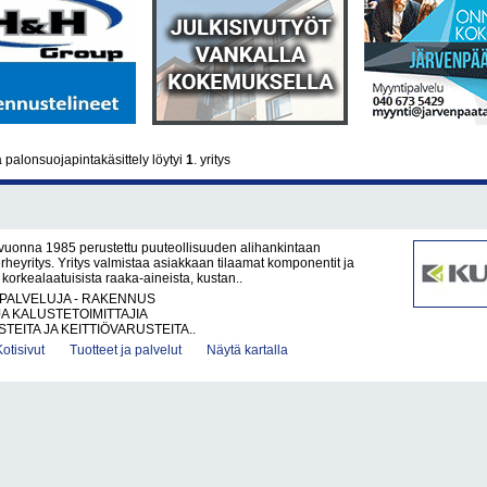
palonsuojapintakäsittely löytyi
1
. yritys
vuonna 1985 perustettu puuteollisuuden alihankintaan
erheyritys. Yritys valmistaa asiakkaan tilaamat komponentit ja
t korkealaatuisista raaka-aineista, kustan..
PALVELUJA - RAKENNUS
JA KALUSTETOIMITTAJIA
TEITA JA KEITTIÖVARUSTEITA..
Kotisivut
Tuotteet ja palvelut
Näytä kartalla