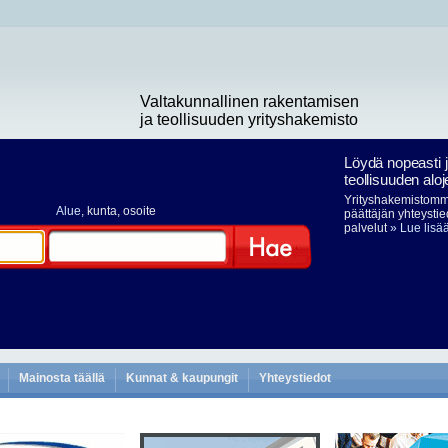
Valtakunnallinen rakentamisen
ja teollisuuden yrityshakemisto
Löydä nopeasti 
teollisuuden aloj
Yrityshakemistomme
Alue
, kunta, osoite
päättäjän yhteystie
palvelut
» Lue lisä
Hae
Mainosta täällä
Kunnat & kaupungit
Yhteystiedot