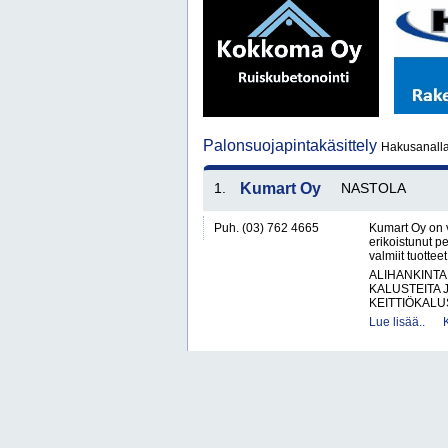
Palonsuojapintakäsittely
Hakusanalla 
1.
Kumart Oy
NASTOLA
Puh. (03) 762 4665
Kumart Oy on 
erikoistunut p
valmiit tuottee
ALIHANKINTA
KALUSTEITA 
KEITTIÖKALUS
Lue lisää..