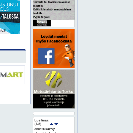
Lue lisää
(
1
/8)
akustiikkalevy