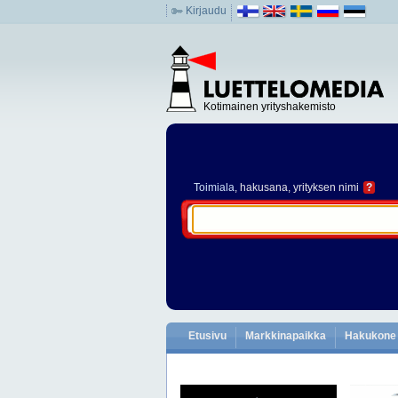
Kirjaudu
Kotimainen yrityshakemisto
Toimiala
, hakusana, yrityksen nimi
?
Etusivu
Markkinapaikka
Hakukone