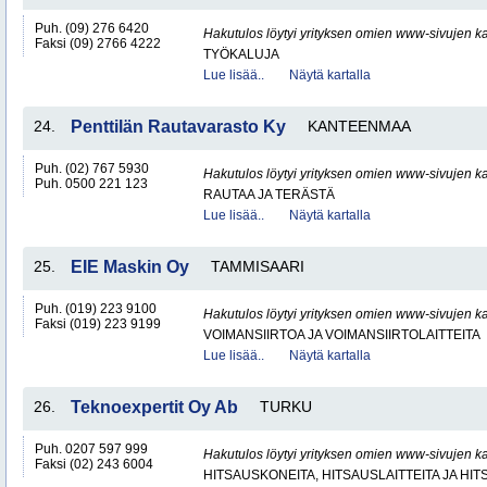
Puh. (09) 276 6420
Hakutulos löytyi yrityksen omien www-sivujen ka
Faksi (09) 2766 4222
TYÖKALUJA
Lue lisää..
Näytä kartalla
24.
Penttilän Rautavarasto Ky
KANTEENMAA
Puh. (02) 767 5930
Hakutulos löytyi yrityksen omien www-sivujen ka
Puh. 0500 221 123
RAUTAA JA TERÄSTÄ
Lue lisää..
Näytä kartalla
25.
EIE Maskin Oy
TAMMISAARI
Puh. (019) 223 9100
Hakutulos löytyi yrityksen omien www-sivujen ka
Faksi (019) 223 9199
VOIMANSIIRTOA JA VOIMANSIIRTOLAITTEITA
Lue lisää..
Näytä kartalla
26.
Teknoexpertit Oy Ab
TURKU
Puh. 0207 597 999
Hakutulos löytyi yrityksen omien www-sivujen ka
Faksi (02) 243 6004
HITSAUSKONEITA, HITSAUSLAITTEITA JA HI