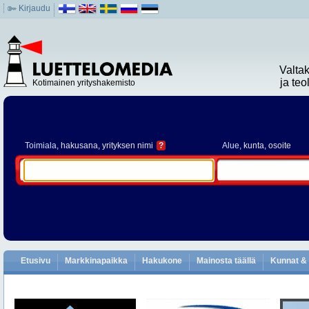
Kirjaudu
Valta
ja te
Kotimainen yrityshakemisto
Toimiala
, hakusana, yrityksen nimi
?
Alue
, kunta, osoite
Etusivu
Markkinapaikka
Hakukone
Mainosta täällä
Kunnat & 