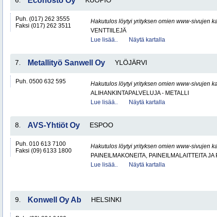
6.
Econosto Oy
KUOPIO
Puh. (017) 262 3555
Hakutulos löytyi yrityksen omien www-sivujen ka
Faksi (017) 262 3511
VENTTIILEJÄ
Lue lisää..
Näytä kartalla
7.
Metallityö Sanwell Oy
YLÖJÄRVI
Puh. 0500 632 595
Hakutulos löytyi yrityksen omien www-sivujen ka
ALIHANKINTAPALVELUJA - METALLI
Lue lisää..
Näytä kartalla
8.
AVS-Yhtiöt Oy
ESPOO
Puh. 010 613 7100
Hakutulos löytyi yrityksen omien www-sivujen ka
Faksi (09) 6133 1800
PAINEILMAKONEITA, PAINEILMALAITTEITA JA
Lue lisää..
Näytä kartalla
9.
Konwell Oy Ab
HELSINKI