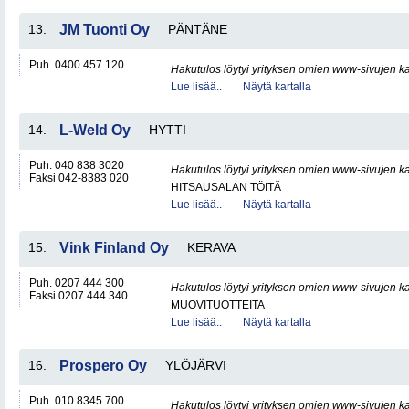
13.
JM Tuonti Oy
PÄNTÄNE
Puh. 0400 457 120
Hakutulos löytyi yrityksen omien www-sivujen ka
Lue lisää..
Näytä kartalla
14.
L-Weld Oy
HYTTI
Puh. 040 838 3020
Hakutulos löytyi yrityksen omien www-sivujen ka
Faksi 042-8383 020
HITSAUSALAN TÖITÄ
Lue lisää..
Näytä kartalla
15.
Vink Finland Oy
KERAVA
Puh. 0207 444 300
Hakutulos löytyi yrityksen omien www-sivujen ka
Faksi 0207 444 340
MUOVITUOTTEITA
Lue lisää..
Näytä kartalla
16.
Prospero Oy
YLÖJÄRVI
Puh. 010 8345 700
Hakutulos löytyi yrityksen omien www-sivujen ka