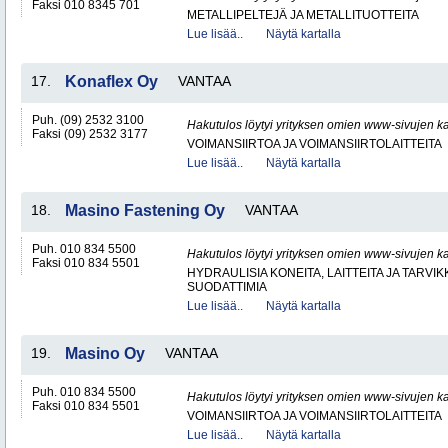
Faksi 010 8345 701
METALLIPELTEJÄ JA METALLITUOTTEITA
Lue lisää..
Näytä kartalla
17.
Konaflex Oy
VANTAA
Puh. (09) 2532 3100
Hakutulos löytyi yrityksen omien www-sivujen ka
Faksi (09) 2532 3177
VOIMANSIIRTOA JA VOIMANSIIRTOLAITTEITA
Lue lisää..
Näytä kartalla
18.
Masino Fastening Oy
VANTAA
Puh. 010 834 5500
Hakutulos löytyi yrityksen omien www-sivujen ka
Faksi 010 834 5501
HYDRAULISIA KONEITA, LAITTEITA JA TARVIK
SUODATTIMIA
Lue lisää..
Näytä kartalla
19.
Masino Oy
VANTAA
Puh. 010 834 5500
Hakutulos löytyi yrityksen omien www-sivujen ka
Faksi 010 834 5501
VOIMANSIIRTOA JA VOIMANSIIRTOLAITTEITA
Lue lisää..
Näytä kartalla