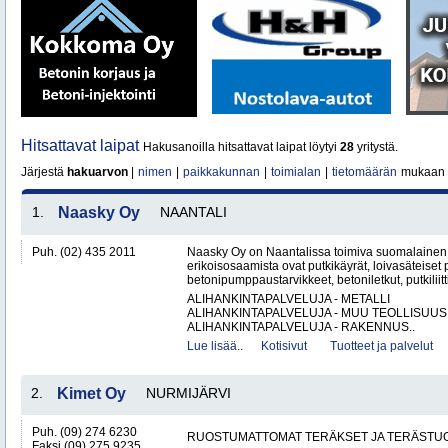
Hitsattavat laipat
Hakusanoilla hitsattavat laipat löytyi
28
yritystä.
Järjestä
hakuarvon
|
nimen
|
paikkakunnan
|
toimialan
|
tietomäärän
mukaan
1.
Naasky Oy
NAANTALI
Puh. (02) 435 2011
Naasky Oy on Naantalissa toimiva suomalainen 
erikoisosaamista ovat putkikäyrät, loivasäteiset 
betonipumppaustarvikkeet, betoniletkut, putkiliitti
ALIHANKINTAPALVELUJA - METALLI
ALIHANKINTAPALVELUJA - MUU TEOLLISUUS
ALIHANKINTAPALVELUJA - RAKENNUS..
Lue lisää..
Kotisivut
Tuotteet ja palvelut
2.
Kimet Oy
NURMIJÄRVI
Puh. (09) 274 6230
RUOSTUMATTOMAT TERÄKSET JA TERÄSTU
Faksi (09) 275 9235