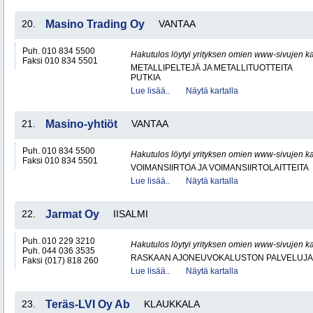
20.
Masino Trading Oy
VANTAA
Puh. 010 834 5500
Hakutulos löytyi yrityksen omien www-sivujen ka
Faksi 010 834 5501
METALLIPELTEJÄ JA METALLITUOTTEITA
PUTKIA
Lue lisää..
Näytä kartalla
21.
Masino-yhtiöt
VANTAA
Puh. 010 834 5500
Hakutulos löytyi yrityksen omien www-sivujen ka
Faksi 010 834 5501
VOIMANSIIRTOA JA VOIMANSIIRTOLAITTEITA
Lue lisää..
Näytä kartalla
22.
Jarmat Oy
IISALMI
Puh. 010 229 3210
Hakutulos löytyi yrityksen omien www-sivujen ka
Puh. 044 036 3535
RASKAAN AJONEUVOKALUSTON PALVELUJA
Faksi (017) 818 260
Lue lisää..
Näytä kartalla
23.
Teräs-LVI Oy Ab
KLAUKKALA