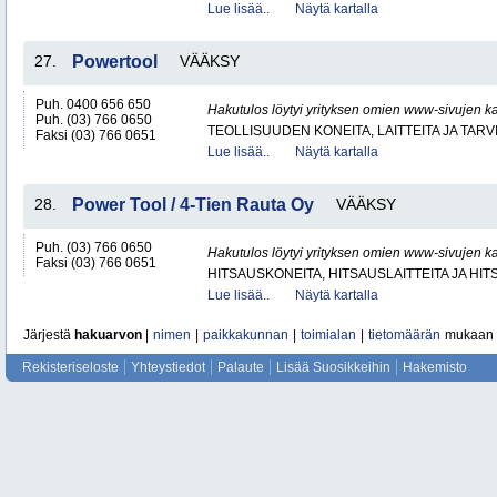
Lue lisää..
Näytä kartalla
27.
Powertool
VÄÄKSY
Puh. 0400 656 650
Hakutulos löytyi yrityksen omien www-sivujen ka
Puh. (03) 766 0650
TEOLLISUUDEN KONEITA, LAITTEITA JA TARV
Faksi (03) 766 0651
Lue lisää..
Näytä kartalla
28.
Power Tool / 4-Tien Rauta Oy
VÄÄKSY
Puh. (03) 766 0650
Hakutulos löytyi yrityksen omien www-sivujen ka
Faksi (03) 766 0651
HITSAUSKONEITA, HITSAUSLAITTEITA JA HI
Lue lisää..
Näytä kartalla
Järjestä
hakuarvon
|
nimen
|
paikkakunnan
|
toimialan
|
tietomäärän
mukaan
Rekisteriseloste
Yhteystiedot
Palaute
Lisää Suosikkeihin
Hakemisto