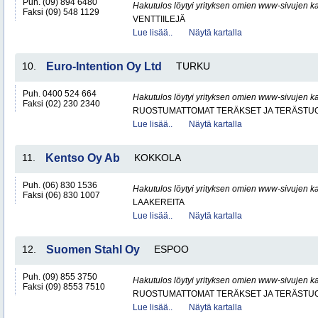
Puh. (09) 894 6480
Hakutulos löytyi yrityksen omien www-sivujen ka
Faksi (09) 548 1129
VENTTIILEJÄ
Lue lisää..
Näytä kartalla
10.
Euro-Intention Oy Ltd
TURKU
Puh. 0400 524 664
Hakutulos löytyi yrityksen omien www-sivujen ka
Faksi (02) 230 2340
RUOSTUMATTOMAT TERÄKSET JA TERÄSTU
Lue lisää..
Näytä kartalla
11.
Kentso Oy Ab
KOKKOLA
Puh. (06) 830 1536
Hakutulos löytyi yrityksen omien www-sivujen ka
Faksi (06) 830 1007
LAAKEREITA
Lue lisää..
Näytä kartalla
12.
Suomen Stahl Oy
ESPOO
Puh. (09) 855 3750
Hakutulos löytyi yrityksen omien www-sivujen ka
Faksi (09) 8553 7510
RUOSTUMATTOMAT TERÄKSET JA TERÄSTU
Lue lisää..
Näytä kartalla