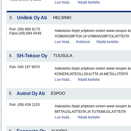
Lue lisää..
Näytä kartalla
3.
Unilink Oy Ab
HELSINKI
Puh. (09) 686 6170
Hakutulos löytyi yrityksen omien www-sivujen ka
Faksi (09) 694 0449
VOIMANSIIRTOA JA VOIMANSIIRTOLAITTEITA
Lue lisää..
Kotisivut
Näytä kartalla
4.
SH-Teksor Oy
TUUSULA
Puh. 040 197 9970
Hakutulos löytyi yrityksen omien www-sivujen ka
KONEPAJATEOLLISUUTTA JA METALLITÖITÄ
Lue lisää..
Näytä kartalla
5.
Autrol Oy Ab
ESPOO
Puh. (09) 439 1120
Hakutulos löytyi yrityksen omien www-sivujen ka
MITTAUSLAITTEITA JA TUTKIMUSLAITTEITA
Lue lisää..
Näytä kartalla