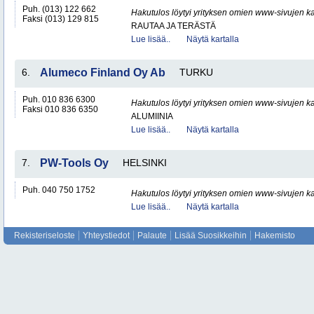
Puh. (013) 122 662
Hakutulos löytyi yrityksen omien www-sivujen ka
Faksi (013) 129 815
RAUTAA JA TERÄSTÄ
Lue lisää..
Näytä kartalla
6.
Alumeco Finland Oy Ab
TURKU
Puh. 010 836 6300
Hakutulos löytyi yrityksen omien www-sivujen ka
Faksi 010 836 6350
ALUMIINIA
Lue lisää..
Näytä kartalla
7.
PW-Tools Oy
HELSINKI
Puh. 040 750 1752
Hakutulos löytyi yrityksen omien www-sivujen ka
Lue lisää..
Näytä kartalla
Rekisteriseloste
Yhteystiedot
Palaute
Lisää Suosikkeihin
Hakemisto