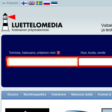
Kirjaudu
Valta
ja te
Kotimainen yrityshakemisto
Toimiala
, hakusana, yrityksen nimi
?
Alue
, kunta, osoite
Etusivu
Markkinapaikka
Hakukone
Mainosta täällä
Kunnat & 