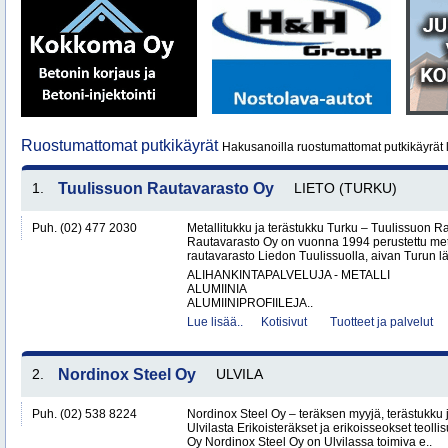
Ruostumattomat putkikäyrät
Hakusanoilla ruostumattomat putkikäyrät 
1.
Tuulissuon Rautavarasto Oy
LIETO (TURKU)
Puh. (02) 477 2030
Metallitukku ja terästukku Turku – Tuulissuon 
Rautavarasto Oy on vuonna 1994 perustettu met
rautavarasto Liedon Tuulissuolla, aivan Turun läh
ALIHANKINTAPALVELUJA - METALLI
ALUMIINIA
ALUMIINIPROFIILEJA..
Lue lisää..
Kotisivut
Tuotteet ja palvelut
2.
Nordinox Steel Oy
ULVILA
Puh. (02) 538 8224
Nordinox Steel Oy – teräksen myyjä, terästukku ja
Ulvilasta Erikoisteräkset ja erikoisseokset teoll
Oy Nordinox Steel Oy on Ulvilassa toimiva e..