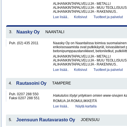
ALIHANKINTAPALVELUJA - METALLI
ALIHANKINTAPALVELUJA - MUU TEOLLISUUS
ALIHANKINTAPALVELUJA - RAKENNUS..
Lue lisää..
Kotisivut
Tuotteet ja palvelut
3.
Naasky Oy
NAANTALI
Puh. (02) 435 2011
Naasky Oy on Naantalissa toimiva suomalainen 
erikoisosaamista ovat putkikäyrät, loivasäteiset 
betonipumppaustarvikkeet, betoniletkut, putkiliitti
ALIHANKINTAPALVELUJA - METALLI
ALIHANKINTAPALVELUJA - MUU TEOLLISUUS
ALIHANKINTAPALVELUJA - RAKENNUS..
Lue lisää..
Kotisivut
Tuotteet ja palvelut
4.
Rautasoini Oy
TAMPERE
Puh. 0207 288 550
Hakutulos löytyi yrityksen omien www-sivujen ka
Faksi 0207 288 551
ROMUA JA ROMULIIKKEITÄ
Lue lisää..
Näytä kartalla
5.
Joensuun Rautavarasto Oy
JOENSUU