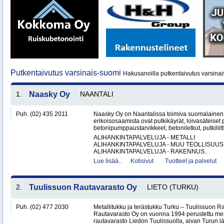
Putkentaivutus varsinais-suomi
Hakusanoilla putkentaivutus varsinai
1.
Naasky Oy
NAANTALI
Puh. (02) 435 2011
Naasky Oy on Naantalissa toimiva suomalainen 
erikoisosaamista ovat putkikäyrät, loivasäteiset 
betonipumppaustarvikkeet, betoniletkut, putkiliitti
ALIHANKINTAPALVELUJA - METALLI
ALIHANKINTAPALVELUJA - MUU TEOLLISUUS
ALIHANKINTAPALVELUJA - RAKENNUS..
Lue lisää..
Kotisivut
Tuotteet ja palvelut
2.
Tuulissuon Rautavarasto Oy
LIETO (TURKU)
Puh. (02) 477 2030
Metallitukku ja terästukku Turku – Tuulissuon 
Rautavarasto Oy on vuonna 1994 perustettu met
rautavarasto Liedon Tuulissuolla, aivan Turun läh