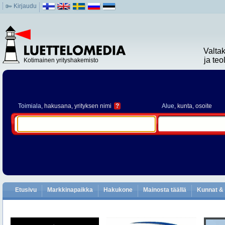
Kirjaudu
Valta
ja te
Kotimainen yrityshakemisto
Toimiala
, hakusana, yrityksen nimi
?
Alue
, kunta, osoite
Etusivu
Markkinapaikka
Hakukone
Mainosta täällä
Kunnat & 