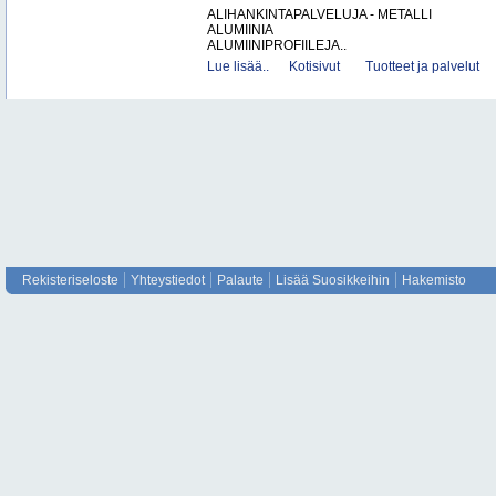
ALIHANKINTAPALVELUJA - METALLI
ALUMIINIA
ALUMIINIPROFIILEJA..
Lue lisää..
Kotisivut
Tuotteet ja palvelut
Rekisteriseloste
Yhteystiedot
Palaute
Lisää Suosikkeihin
Hakemisto