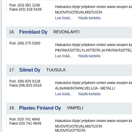
Puh. (03) 381 1166
Hakutulos löytyi yrityksen omien www-sivujen ka
Faksi (03) 318 5439
MUOVITUOTEVALMISTUSTA
Lue lisää..
Näytä kartalla
16.
Finnblast Oy
REVONLAHTI
Puh. (08) 275 5300
Hakutulos löytyi yrityksen omien www-sivujen ka
PINTAKÄSITTELYLAITTEITA JA PINTAKÄSITTE
Lue lisää..
Näytä kartalla
17.
Silmet Oy
TUUSULA
Puh. (09) 825 0128
Hakutulos löytyi yrityksen omien www-sivujen ka
Faksi (09) 825 0316
ALIHANKINTAPALVELUJA - METALLI
Lue lisää..
Näytä kartalla
18.
Plastec Finland Oy
VIMPELI
Puh. 020 741 4840
Hakutulos löytyi yrityksen omien www-sivujen ka
Faksi 020 741 4849
MUOVITUOTEVALMISTUSTA
MUOVITUOTTEITA