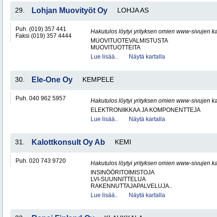
29.
Lohjan Muovityöt Oy
LOHJA AS
Puh. (019) 357 441
Hakutulos löytyi yrityksen omien www-sivujen ka
Faksi (019) 357 4444
MUOVITUOTEVALMISTUSTA
MUOVITUOTTEITA
Lue lisää..
Näytä kartalla
30.
Ele-One Oy
KEMPELE
Puh. 040 962 5957
Hakutulos löytyi yrityksen omien www-sivujen ka
ELEKTRONIIKKAA JA KOMPONENTTEJA
Lue lisää..
Näytä kartalla
31.
Kalottkonsult Oy Ab
KEMI
Puh. 020 743 9720
Hakutulos löytyi yrityksen omien www-sivujen ka
INSINÖÖRITOIMISTOJA
LVI-SUUNNITTELUA
RAKENNUTTAJAPALVELUJA..
Lue lisää..
Näytä kartalla