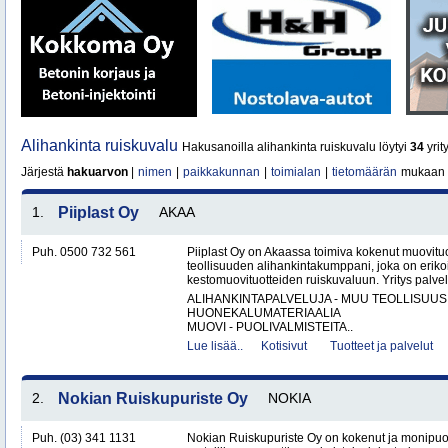
Alihankinta ruiskuvalu
Hakusanoilla alihankinta ruiskuvalu löytyi
34
yrit
Järjestä
hakuarvon
|
nimen
|
paikkakunnan
|
toimialan
|
tietomäärän
mukaan
1.
Piiplast Oy
AKAA
Puh. 0500 732 561
Piiplast Oy on Akaassa toimiva kokenut muovituo
teollisuuden alihankintakumppani, joka on erikoi
kestomuovituotteiden ruiskuvaluun. Yritys palvel
ALIHANKINTAPALVELUJA - MUU TEOLLISUUS
HUONEKALUMATERIAALIA
MUOVI - PUOLIVALMISTEITA..
Lue lisää..
Kotisivut
Tuotteet ja palvelut
2.
Nokian Ruiskupuriste Oy
NOKIA
Puh. (03) 341 1131
Nokian Ruiskupuriste Oy on kokenut ja monipuo