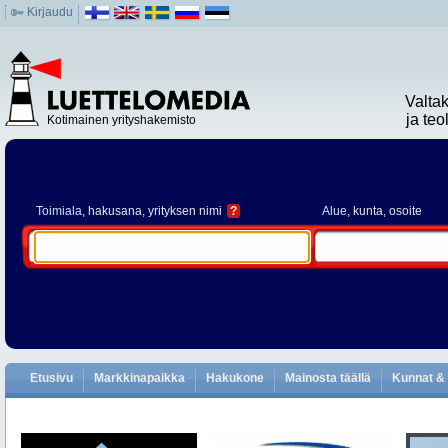
Kirjaudu
Valta
ja te
Kotimainen yrityshakemisto
Toimiala
, hakusana, yrityksen nimi
?
Alue
, kunta, osoite
Etusivu
Markkinapaikka
Hakukone
Mainosta täällä
Kunnat & 