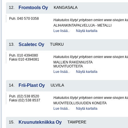
12.
Fromtools Oy
KANGASALA
Puh. 040 570 0358
Hakutulos löytyi yrityksen omien www-sivujen ka
ALIHANKINTAPALVELUJA - METALLI
Lue lisää..
Näytä kartalla
13.
Scaletec Oy
TURKU
Puh. 010 4394080
Hakutulos löytyi yrityksen omien www-sivujen ka
Faksi 010 4394081
MALLIEN RAKENNUSTA
MUOVITUOTTEITA
Lue lisää..
Näytä kartalla
14.
Frii-Plast Oy
ULVILA
Puh. (02) 538 8520
Hakutulos löytyi yrityksen omien www-sivujen ka
Faksi (02) 538 8537
MUOVITEOLLISUUDEN KONEITA
Lue lisää..
Näytä kartalla
15.
Kruunutekniikka Oy
TAMPERE