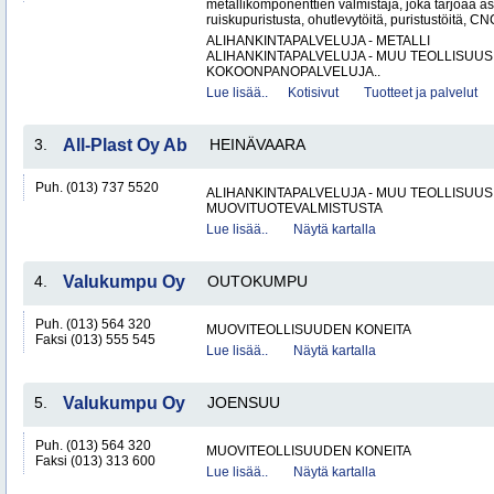
metallikomponenttien valmistaja, joka tarjoaa as
ruiskupuristusta, ohutlevytöitä, puristustöitä, CNC
ALIHANKINTAPALVELUJA - METALLI
ALIHANKINTAPALVELUJA - MUU TEOLLISUUS
KOKOONPANOPALVELUJA..
Lue lisää..
Kotisivut
Tuotteet ja palvelut
3.
All-Plast Oy Ab
HEINÄVAARA
Puh. (013) 737 5520
ALIHANKINTAPALVELUJA - MUU TEOLLISUUS
MUOVITUOTEVALMISTUSTA
Lue lisää..
Näytä kartalla
4.
Valukumpu Oy
OUTOKUMPU
Puh. (013) 564 320
MUOVITEOLLISUUDEN KONEITA
Faksi (013) 555 545
Lue lisää..
Näytä kartalla
5.
Valukumpu Oy
JOENSUU
Puh. (013) 564 320
MUOVITEOLLISUUDEN KONEITA
Faksi (013) 313 600
Lue lisää..
Näytä kartalla