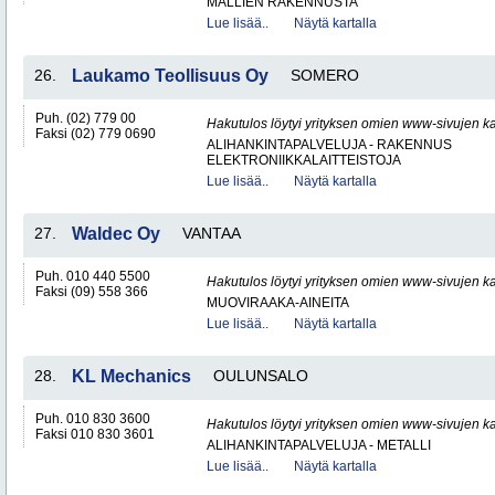
MALLIEN RAKENNUSTA
Lue lisää..
Näytä kartalla
26.
Laukamo Teollisuus Oy
SOMERO
Puh. (02) 779 00
Hakutulos löytyi yrityksen omien www-sivujen ka
Faksi (02) 779 0690
ALIHANKINTAPALVELUJA - RAKENNUS
ELEKTRONIIKKALAITTEISTOJA
Lue lisää..
Näytä kartalla
27.
Waldec Oy
VANTAA
Puh. 010 440 5500
Hakutulos löytyi yrityksen omien www-sivujen ka
Faksi (09) 558 366
MUOVIRAAKA-AINEITA
Lue lisää..
Näytä kartalla
28.
KL Mechanics
OULUNSALO
Puh. 010 830 3600
Hakutulos löytyi yrityksen omien www-sivujen ka
Faksi 010 830 3601
ALIHANKINTAPALVELUJA - METALLI
Lue lisää..
Näytä kartalla