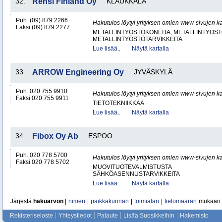
32.
Rensi Finland Oy
KLAUKKALA
Puh. (09) 879 2266
Hakutulos löytyi yrityksen omien www-sivujen ka
Faksi (09) 879 2277
METALLINTYÖSTÖKONEITA, METALLINTYÖSTÖ
METALLINTYÖSTÖTARVIKKEITA
Lue lisää..
Näytä kartalla
33.
ARROW Engineering Oy
JYVÄSKYLÄ
Puh. 020 755 9910
Hakutulos löytyi yrityksen omien www-sivujen ka
Faksi 020 755 9911
TIETOTEKNIIKKAA
Lue lisää..
Näytä kartalla
34.
Fibox Oy Ab
ESPOO
Puh. 020 778 5700
Hakutulos löytyi yrityksen omien www-sivujen ka
Faksi 020 778 5702
MUOVITUOTEVALMISTUSTA
SÄHKÖASENNUSTARVIKKEITA
Lue lisää..
Näytä kartalla
Järjestä
hakuarvon
|
nimen
|
paikkakunnan
|
toimialan
|
tietomäärän
mukaan
Rekisteriseloste
Yhteystiedot
Palaute
Lisää Suosikkeihin
Hakemisto