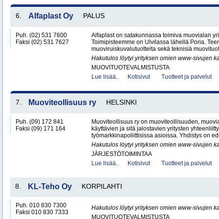
6.
Alfaplast Oy
PALUS
Puh. (02) 531 7600
Alfaplast on satakunnassa toimiva muovialan yri
Faksi (02) 531 7627
Toimipisteemme on Ulvilassa lähellä Poria. Te
muoviruiskuvalutuotteita sekä teknisiä muovituott
Hakutulos löytyi yrityksen omien www-sivujen ka
MUOVITUOTEVALMISTUSTA
Lue lisää..
Kotisivut
Tuotteet ja palvelut
7.
Muoviteollisuus ry
HELSINKI
Puh. (09) 172 841
Muoviteollisuus ry on muoviteollisuuden, muov
Faksi (09) 171 164
käyttävien ja sitä jalostavien yritysten yhteenliit
työmarkkinapoliittisissa asioissa. Yhdistys on ed
Hakutulos löytyi yrityksen omien www-sivujen ka
JÄRJESTÖTOIMINTAA
Lue lisää..
Kotisivut
Tuotteet ja palvelut
8.
KL-Teho Oy
KORPILAHTI
Puh. 010 830 7300
Hakutulos löytyi yrityksen omien www-sivujen ka
Faksi 010 830 7333
MUOVITUOTEVALMISTUSTA