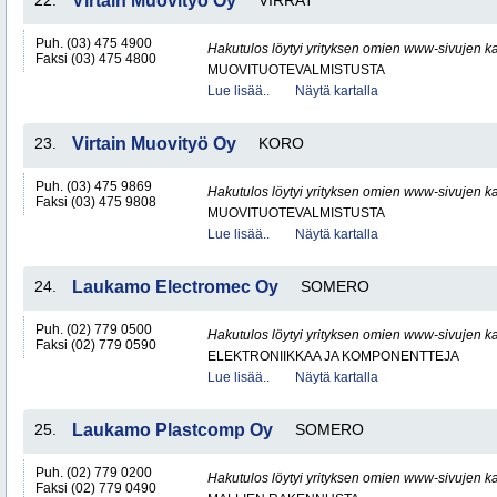
22.
Virtain Muovityö Oy
VIRRAT
Puh. (03) 475 4900
Hakutulos löytyi yrityksen omien www-sivujen ka
Faksi (03) 475 4800
MUOVITUOTEVALMISTUSTA
Lue lisää..
Näytä kartalla
23.
Virtain Muovityö Oy
KORO
Puh. (03) 475 9869
Hakutulos löytyi yrityksen omien www-sivujen ka
Faksi (03) 475 9808
MUOVITUOTEVALMISTUSTA
Lue lisää..
Näytä kartalla
24.
Laukamo Electromec Oy
SOMERO
Puh. (02) 779 0500
Hakutulos löytyi yrityksen omien www-sivujen ka
Faksi (02) 779 0590
ELEKTRONIIKKAA JA KOMPONENTTEJA
Lue lisää..
Näytä kartalla
25.
Laukamo Plastcomp Oy
SOMERO
Puh. (02) 779 0200
Hakutulos löytyi yrityksen omien www-sivujen ka
Faksi (02) 779 0490