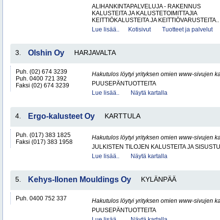
ALIHANKINTAPALVELUJA - RAKENNUS
KALUSTEITA JA KALUSTETOIMITTAJIA
KEITTIÖKALUSTEITA JA KEITTIÖVARUSTEITA..
Lue lisää..
Kotisivut
Tuotteet ja palvelut
3.
Olshin Oy
HARJAVALTA
Puh. (02) 674 3239
Hakutulos löytyi yrityksen omien www-sivujen ka
Puh. 0400 721 392
PUUSEPÄNTUOTTEITA
Faksi (02) 674 3239
Lue lisää..
Näytä kartalla
4.
Ergo-kalusteet Oy
KARTTULA
Puh. (017) 383 1825
Hakutulos löytyi yrityksen omien www-sivujen ka
Faksi (017) 383 1958
JULKISTEN TILOJEN KALUSTEITA JA SISUST
Lue lisää..
Näytä kartalla
5.
Kehys-Ilonen Mouldings Oy
KYLÄNPÄÄ
Puh. 0400 752 337
Hakutulos löytyi yrityksen omien www-sivujen ka
PUUSEPÄNTUOTTEITA
Lue lisää..
Näytä kartalla