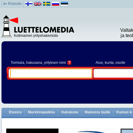
Kirjaudu
Valta
ja te
Kotimainen yrityshakemisto
Toimiala
, hakusana, yrityksen nimi
?
Alue
, kunta, osoite
Etusivu
Markkinapaikka
Hakukone
Mainosta täällä
Kunnat & 