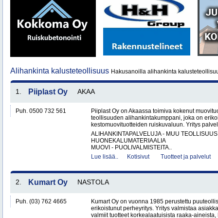
Alihankinta kalusteteollisuus
Hakusanoilla alihankinta kalusteteollisu
1.
Piiplast Oy
AKAA
Puh. 0500 732 561
Piiplast Oy on Akaassa toimiva kokenut muovituo
teollisuuden alihankintakumppani, joka on erikoi
kestomuovituotteiden ruiskuvaluun. Yritys palvel
ALIHANKINTAPALVELUJA - MUU TEOLLISUUS
HUONEKALUMATERIAALIA
MUOVI - PUOLIVALMISTEITA..
Lue lisää..
Kotisivut
Tuotteet ja palvelut
2.
Kumart Oy
NASTOLA
Puh. (03) 762 4665
Kumart Oy on vuonna 1985 perustettu puuteolli
erikoistunut perheyritys. Yritys valmistaa asiak
valmiit tuotteet korkealaatuisista raaka-aineista,