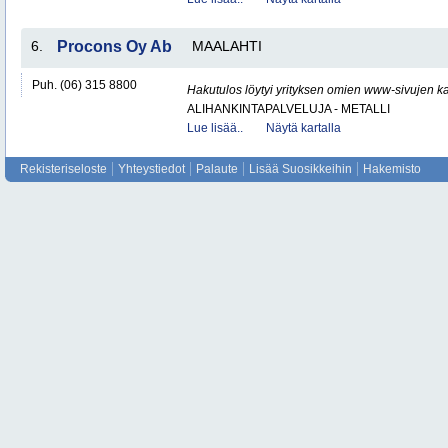
6.
Procons Oy Ab
MAALAHTI
Puh. (06) 315 8800
Hakutulos löytyi yrityksen omien www-sivujen ka
ALIHANKINTAPALVELUJA - METALLI
Lue lisää..
Näytä kartalla
Rekisteriseloste
Yhteystiedot
Palaute
Lisää Suosikkeihin
Hakemisto