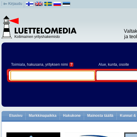
Kirjaudu
Valta
ja te
Kotimainen yrityshakemisto
Toimiala
, hakusana, yrityksen nimi
?
Alue
, kunta, osoite
Etusivu
Markkinapaikka
Hakukone
Mainosta täällä
Kunnat & 