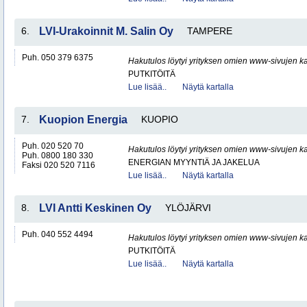
6.
LVI-Urakoinnit M. Salin Oy
TAMPERE
Puh. 050 379 6375
Hakutulos löytyi yrityksen omien www-sivujen ka
PUTKITÖITÄ
Lue lisää..
Näytä kartalla
7.
Kuopion Energia
KUOPIO
Puh. 020 520 70
Hakutulos löytyi yrityksen omien www-sivujen ka
Puh. 0800 180 330
ENERGIAN MYYNTIÄ JA JAKELUA
Faksi 020 520 7116
Lue lisää..
Näytä kartalla
8.
LVI Antti Keskinen Oy
YLÖJÄRVI
Puh. 040 552 4494
Hakutulos löytyi yrityksen omien www-sivujen ka
PUTKITÖITÄ
Lue lisää..
Näytä kartalla