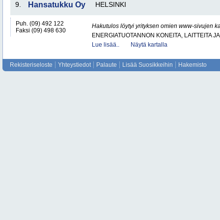
9.
Hansatukku Oy
HELSINKI
Puh. (09) 492 122
Hakutulos löytyi yrityksen omien www-sivujen ka
Faksi (09) 498 630
ENERGIATUOTANNON KONEITA, LAITTEITA JA
Lue lisää..
Näytä kartalla
Rekisteriseloste
Yhteystiedot
Palaute
Lisää Suosikkeihin
Hakemisto