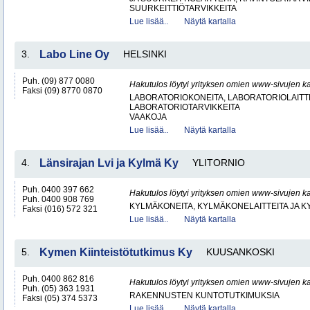
SUURKEITTIÖTARVIKKEITA
Lue lisää..
Näytä kartalla
3.
Labo Line Oy
HELSINKI
Puh. (09) 877 0080
Hakutulos löytyi yrityksen omien www-sivujen ka
Faksi (09) 8770 0870
LABORATORIOKONEITA, LABORATORIOLAITTE
LABORATORIOTARVIKKEITA
VAAKOJA
Lue lisää..
Näytä kartalla
4.
Länsirajan Lvi ja Kylmä Ky
YLITORNIO
Puh. 0400 397 662
Hakutulos löytyi yrityksen omien www-sivujen ka
Puh. 0400 908 769
KYLMÄKONEITA, KYLMÄKONELAITTEITA JA
Faksi (016) 572 321
Lue lisää..
Näytä kartalla
5.
Kymen Kiinteistötutkimus Ky
KUUSANKOSKI
Puh. 0400 862 816
Hakutulos löytyi yrityksen omien www-sivujen ka
Puh. (05) 363 1931
RAKENNUSTEN KUNTOTUTKIMUKSIA
Faksi (05) 374 5373
Lue lisää..
Näytä kartalla