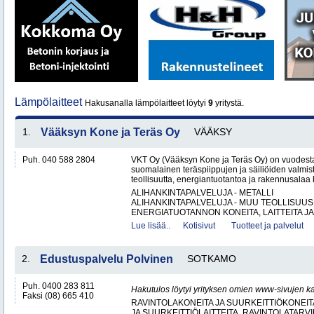
Lämpölaitteet
Hakusanalla lämpölaitteet löytyi
9
yritystä.
1.
Vääksyn Kone ja Teräs Oy
VÄÄKSY
Puh. 040 588 2804
VKT Oy (Vääksyn Kone ja Teräs Oy) on vuodesta
suomalainen teräspiippujen ja säiliöiden valmist
teollisuutta, energiantuotantoa ja rakennusalaa 
ALIHANKINTAPALVELUJA - METALLI
ALIHANKINTAPALVELUJA - MUU TEOLLISUUS
ENERGIATUOTANNON KONEITA, LAITTEITA JA 
Lue lisää..
Kotisivut
Tuotteet ja palvelut
2.
Edustuspalvelu Polvinen
SOTKAMO
Puh. 0400 283 811
Hakutulos löytyi yrityksen omien www-sivujen ka
Faksi (08) 665 410
RAVINTOLAKONEITA JA SUURKEITTIÖKONEITA
JA SUURKEITTIÖLAITTEITA, RAVINTOLATARVI