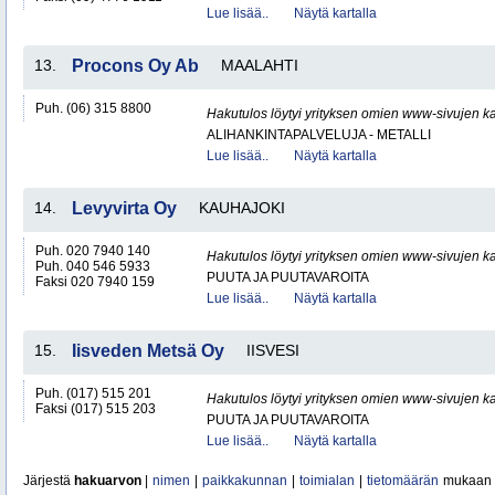
Lue lisää..
Näytä kartalla
13.
Procons Oy Ab
MAALAHTI
Puh. (06) 315 8800
Hakutulos löytyi yrityksen omien www-sivujen ka
ALIHANKINTAPALVELUJA - METALLI
Lue lisää..
Näytä kartalla
14.
Levyvirta Oy
KAUHAJOKI
Puh. 020 7940 140
Hakutulos löytyi yrityksen omien www-sivujen ka
Puh. 040 546 5933
PUUTA JA PUUTAVAROITA
Faksi 020 7940 159
Lue lisää..
Näytä kartalla
15.
Iisveden Metsä Oy
IISVESI
Puh. (017) 515 201
Hakutulos löytyi yrityksen omien www-sivujen ka
Faksi (017) 515 203
PUUTA JA PUUTAVAROITA
Lue lisää..
Näytä kartalla
Järjestä
hakuarvon
|
nimen
|
paikkakunnan
|
toimialan
|
tietomäärän
mukaan