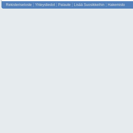
Rekisteriseloste
Yhteystiedot
Palaute
Lisää Suosikkeihin
Hakemisto