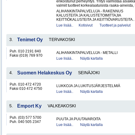
erikoistunut perheyritys. Yritys valmistaa asiak
valmiit tuotteet korkealaatuisista raaka-aineista,
ALIHANKINTAPALVELUJA - RAKENNUS
KALUSTEITA JA KALUSTETOIMITTAJIA
KEITTIÖKALUSTEITA JA KEITTIÖVARUSTEITA..
Lue lisää..
Kotisivut
Tuotteet ja palvelut
3.
Tenimet Oy
TERVAKOSKI
Puh. 010 2191 840
ALIHANKINTAPALVELUJA - METALLI
Faksi (019) 769 970
Lue lisää..
Näytä kartalla
4.
Suomen Helakeskus Oy
SEINÄJOKI
Puh. 010 472 4720
LUKKOJA JA LUKITUSJÄRJESTELMIÄ
Faksi 010 472 4750
Lue lisää..
Näytä kartalla
5.
Emport Ky
VALKEAKOSKI
Puh. (03) 577 5700
PUUTA JA PUUTAVAROITA
Puh. 040 505 2347
Lue lisää..
Näytä kartalla