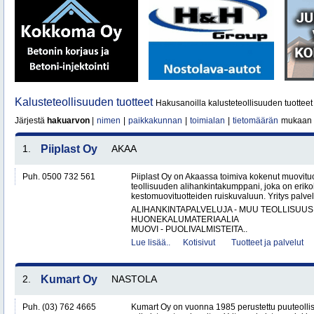
Kalusteteollisuuden tuotteet
Hakusanoilla kalusteteollisuuden tuotteet 
Järjestä
hakuarvon
|
nimen
|
paikkakunnan
|
toimialan
|
tietomäärän
mukaan
1.
Piiplast Oy
AKAA
Puh. 0500 732 561
Piiplast Oy on Akaassa toimiva kokenut muovituo
teollisuuden alihankintakumppani, joka on erikoi
kestomuovituotteiden ruiskuvaluun. Yritys palvel
ALIHANKINTAPALVELUJA - MUU TEOLLISUUS
HUONEKALUMATERIAALIA
MUOVI - PUOLIVALMISTEITA..
Lue lisää..
Kotisivut
Tuotteet ja palvelut
2.
Kumart Oy
NASTOLA
Puh. (03) 762 4665
Kumart Oy on vuonna 1985 perustettu puuteolli