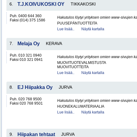
6.
T.J.KOIVUKOSKI OY
TIKKAKOSKI
Puh. 0400 644 360
Hakutulos löytyi yrityksen omien www-sivujen ka
Faksi (014) 375 1586
PUUSEPÄNTUOTTEITA
Lue lisää..
Näytä kartalla
7.
Melaja Oy
KERAVA
Puh. 010 321 0940
Hakutulos löytyi yrityksen omien www-sivujen ka
Faksi 010 321 0941
MUOVITUOTEVALMISTUSTA
MUOVITUOTTEITA
Lue lisää..
Näytä kartalla
8.
EJ Hiipakka Oy
JURVA
Puh. 020 768 9500
Hakutulos löytyi yrityksen omien www-sivujen ka
Faksi 020 768 9501
HUONEKALUMATERIAALIA
Lue lisää..
Näytä kartalla
9.
Hiipakan tehtaat
JURVA