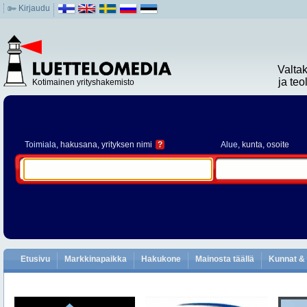
Kirjaudu
Valta
ja te
Kotimainen yrityshakemisto
Toimiala
, hakusana, yrityksen nimi
?
Alue
, kunta, osoite
Etusivu
Markkinapaikka
Hakukone
Mainosta täällä
Kunnat & 