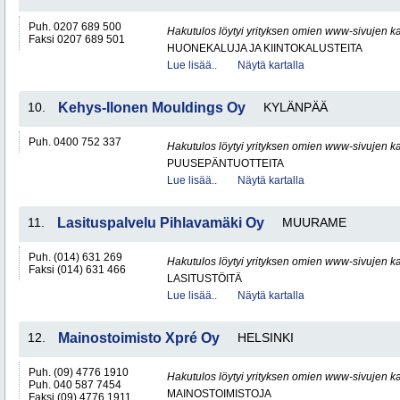
Puh. 0207 689 500
Hakutulos löytyi yrityksen omien www-sivujen ka
Faksi 0207 689 501
HUONEKALUJA JA KIINTOKALUSTEITA
Lue lisää..
Näytä kartalla
10.
Kehys-Ilonen Mouldings Oy
KYLÄNPÄÄ
Puh. 0400 752 337
Hakutulos löytyi yrityksen omien www-sivujen ka
PUUSEPÄNTUOTTEITA
Lue lisää..
Näytä kartalla
11.
Lasituspalvelu Pihlavamäki Oy
MUURAME
Puh. (014) 631 269
Hakutulos löytyi yrityksen omien www-sivujen ka
Faksi (014) 631 466
LASITUSTÖITÄ
Lue lisää..
Näytä kartalla
12.
Mainostoimisto Xpré Oy
HELSINKI
Puh. (09) 4776 1910
Hakutulos löytyi yrityksen omien www-sivujen ka
Puh. 040 587 7454
MAINOSTOIMISTOJA
Faksi (09) 4776 1911