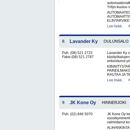
automaatioratka
Yritys kuuluu 
AUTOMAATIO
AUTOMAATTIS
ELINTARVIKET
Lue lisää..
8.
Lavander Ky
OULUNSALO
Puh. (08) 521 2722
Lavander Ky on
Faksi (08) 521 2787
käsityökalujen
erikoistunut yr
KIINNITYSTA
PAINEILMAKO
RAUTAA JA T
Lue lisää..
9.
JK Kone Oy
HINNERJOKI
Puh. (02) 846 5070
JK Kone Oy keh
vuosikymmente
valmistanut kon
ALIHANKINTA