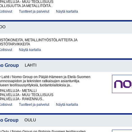
PALVELUJA - MUU TEOLLISUUS
LLISUUTTA JA METALLITÖITÄ..
Kotisivut
Tuotteet ja palvelut
Näytä kartalla
OO
STÖKONEITA, METALLINTYÖSTÖLAITTEITA JA
ÖSTÖTARVIKKEITA
Kotisivut
Näytä kartalla
mo Group
LAHTI
y Lahti / Nomo Group on Päijät-Hämeen ja Etelä-Suomen
unnossapidon ja teknisten ratkaisujen asiantuntija.
een teollisuusyrityksiä, tuotantolaitoksia ja..
PALVELUJA - METALLI
PALVELUJA - MUU TEOLLISUUS
PALVELUJA - RAKENNUS..
Kotisivut
Tuotteet ja palvelut
Näytä kartalla
mo Group
OULU
y Oulu / Nomo Group on Pohjois-Suomen teollisuuden,