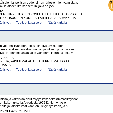
isujen ja teollisen tiedonsiirron järjestelmien valmistaja.
saksalaiseen ifm-konserniin, joka on yksi..
TA
EN TUNNISTUKSEN KONEITA, LAITTEITA JA TARVIKKEITA
EOLLISUUDEN KONEITA, LAITTEITA JA TARVIKKEITA..
Kotisivut
Tuotteet ja palvelut
Näytä kartalla
 vuonna 1988 perustettu kiinnitystarvikkeiden,
 sekä teräksien maahantuontiin ja tukkumyyntiin alaan
itys. Tarjoamme asiakkaille vain parasta laatua sekä y..
RVIKKEITA
NEITA, PAINEILMALAITTEITA JA PNEUMATIIKKAA
ERÄSTÄ..
Kotisivut
Tuotteet ja palvelut
Näytä kartalla
ittää ja valmistaa ohutlevytyöstökoneita ammattikäyttöön
n kokemuksella. Vuodesta 1972 lähtien yritys on
eita ja laitteita vaativaan ohutlevyn työstöön, ja p..
PALVELUJA - METALLI