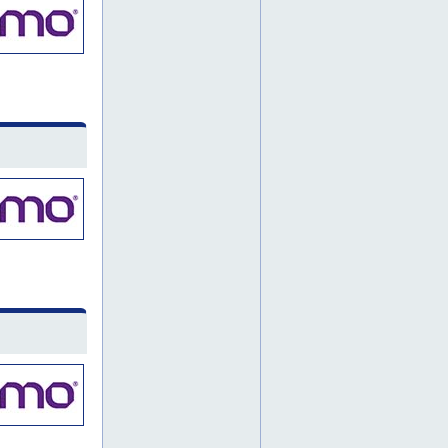
lamelliketjut
leikkuuöljyt
letkut
lieriörullalaakerit
lineaarilaakerit
lineaaritekniikka
liukujohteet
liukulaakerit
liuottimet
ls
lämmönkestävät laakerit
läpivirtausanturit
maatalous
mcgill
mekaaniset komponentit
menetelmät
meriteollisuus
metalliketjut
metallintyöstö-öljyt
metsäteollisuus
miniatyyrilaakerit
mittarit
mittatyökalut
mittauslaitteet
moniurahihnat
moottorit
muovilaakerit
neulalaakerit
nivelakselit
nivellaakerit