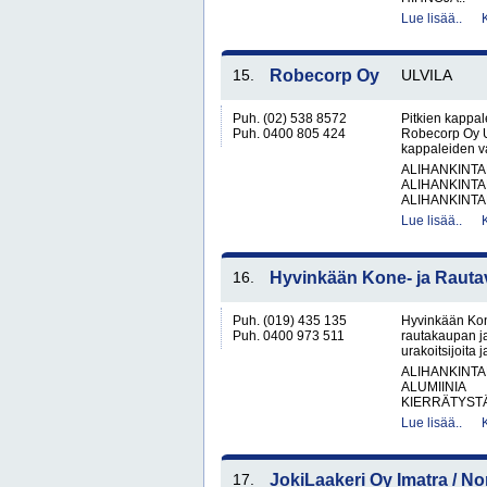
Lue lisää..
15.
Robecorp Oy
ULVILA
Puh. (02) 538 8572
Pitkien kappale
Puh. 0400 805 424
Robecorp Oy Ul
kappaleiden va
ALIHANKINTA
ALIHANKINTA
ALIHANKINTA
Lue lisää..
16.
Hyvinkään Kone- ja Rautav
Puh. (019) 435 135
Hyvinkään Kon
Puh. 0400 973 511
rautakaupan ja
urakoitsijoita
ALIHANKINTA
ALUMIINIA
KIERRÄTYSTÄ
Lue lisää..
17.
JokiLaakeri Oy Imatra / 