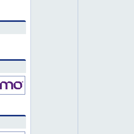
kierukkavaihteet
kiilahihnat
kiinnitysholkit
kiristysholkit
komponenttien maahantuonti
komponenttitoimittaja
kompressorit
koneenosat
konekomponentit
konsultointi
korroosionsuoja-aineet
koulutus
kuljetinketjut
kulmavaihteet
kunnossapitoa
kunnossapitää
kuulajohteet
kuulalaakeri
kuulalaakerit
kytkimet
käyttövarmuus
laakereita
laakeri
laakerien tiivisteet
laakeripesät
laakeripronssit
laakerirasvat
laakerit
laakeritarvikkeet
laakeriyksiköt