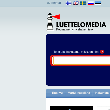
Kirjaudu
Kotimainen yrityshakemisto
Toimiala
, hakusana, yrityksen nimi
?
Etusivu
Markkinapaikka
Hakukone