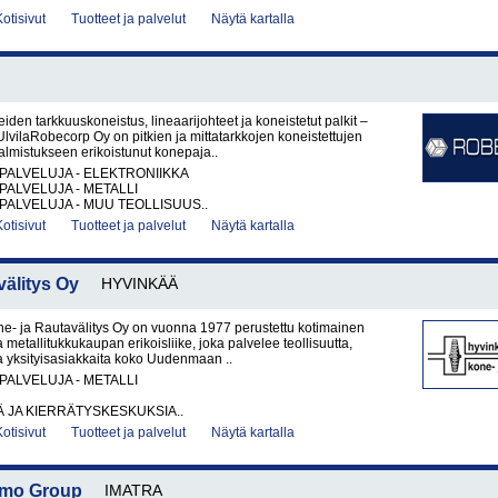
Kotisivut
Tuotteet ja palvelut
Näytä kartalla
iden tarkkuuskoneistus, lineaarijohteet ja koneistetut palkit –
vilaRobecorp Oy on pitkien ja mittatarkkojen koneistettujen
lmistukseen erikoistunut konepaja..
PALVELUJA - ELEKTRONIIKKA
PALVELUJA - METALLI
PALVELUJA - MUU TEOLLISUUS..
Kotisivut
Tuotteet ja palvelut
Näytä kartalla
älitys Oy
HYVINKÄÄ
e- ja Rautavälitys Oy on vuonna 1977 perustettu kotimainen
 metallitukkukaupan erikoisliike, joka palvelee teollisuutta,
 ja yksityisasiakkaita koko Uudenmaan ..
PALVELUJA - METALLI
 JA KIERRÄTYSKESKUKSIA..
Kotisivut
Tuotteet ja palvelut
Näytä kartalla
Nomo Group
IMATRA