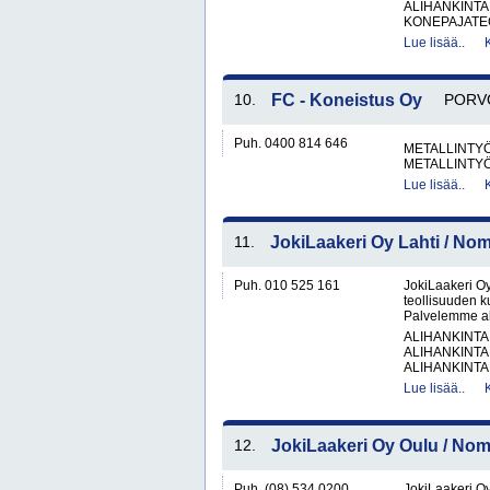
ALIHANKINTA
KONEPAJATEO
Lue lisää..
10.
FC - Koneistus Oy
PORV
Puh. 0400 814 646
METALLINTYÖ
METALLINTY
Lue lisää..
11.
JokiLaakeri Oy Lahti / No
Puh. 010 525 161
JokiLaakeri O
teollisuuden k
Palvelemme alu
ALIHANKINTA
ALIHANKINTA
ALIHANKINTA
Lue lisää..
12.
JokiLaakeri Oy Oulu / No
Puh. (08) 534 0200
JokiLaakeri O