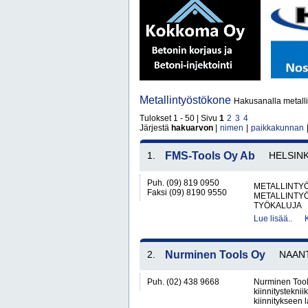
Metallintyöstökone
Hakusanalla metalli
Tulokset 1 - 50 | Sivu
1
2
3
4
Järjestä
hakuarvon
|
nimen
|
paikkakunnan
1.
FMS-Tools Oy Ab
HELSINK
Puh. (09) 819 0950
METALLINTYÖ
Faksi (09) 8190 9550
METALLINTY
TYÖKALUJA
Lue lisää..
2.
Nurminen Tools Oy
NAANT
Puh. (02) 438 9668
Nurminen Tool
kiinnitystekni
kiinnitykseen 