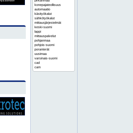
pirkanmaa
konepajateollisuus
automaatio
käsityökalut
sähkötyökalut
mittausjärjestelmät
keski-suomi
lappi
mittauspalvelut
pohjanmaa
pohjois-suomi
poranterät
uusimaa
varsinais-suomi
cad
cam
huolto
huoltotyöt
kunnossapito
kunnossapitopalvelut
teollisuuden kunnossapito
teollisuushuolto
tuotekehitys
kunnonvalvonta
liittimet
lineaarianturit
mittalaitteet
teollisuusautomaatio
tärinäanturit
konetyökalut