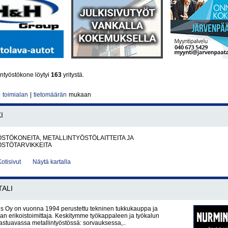
ntyöstökone löytyi
163
yritystä.
|
toimialan
|
tietomäärän
mukaan
I
STÖKONEITA, METALLINTYÖSTÖLAITTEITA JA
ÖSTÖTARVIKKEITA
Kotisivut
Näytä kartalla
ALI
s Oy on vuonna 1994 perustettu tekninen tukkukauppa ja
ikan erikoistoimittaja. Keskitymme työkappaleen ja työkalun
lastuavassa metallintyöstössä: sorvauksessa,..