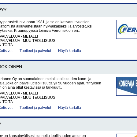
PYY
 perustettiin vuonna 1981, ja se on kasvanut vuosien
mattomista alkuvaiheistaan nykyaikaiseksi ja arvostetuksi
itykseksi. Kruunupyyssä toimiva Ferromek on eri..
PALVELUJA - METALLI
PALVELUJA - MUU TEOLLISUUS
 TÖITÄ..
Kotisivut
Tuotteet ja palvelut
Näytä kartalla
JOKIOINEN
rtanen Oy on suomalainen metalliteollisuuden kone- ja
ja, joka on palvellut teollisuutta yli 50 vuoden ajan. Yrityksen
on aina ollut kestävissä ja tarkkuutt..
PALVELUJA - METALLI
PALVELUJA - MUU TEOLLISUUS
 TÖITÄ..
Kotisivut
Tuotteet ja palvelut
Näytä kartalla
E
oy on kansainvälisesti tunnettu teollisuuden anturien,