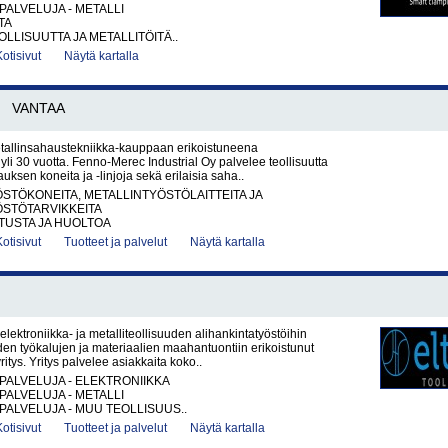
PALVELUJA - METALLI
TA
LLISUUTTA JA METALLITÖITÄ..
Kotisivut
Näytä kartalla
VANTAA
etallinsahaustekniikka-kauppaan erikoistuneena
 yli 30 vuotta. Fenno-Merec Industrial Oy palvelee teollisuutta
uksen koneita ja -linjoja sekä erilaisia saha..
STÖKONEITA, METALLINTYÖSTÖLAITTEITA JA
ÖSTÖTARVIKKEITA
ITUSTA JA HUOLTOA
Kotisivut
Tuotteet ja palvelut
Näytä kartalla
elektroniikka- ja metalliteollisuuden alihankintatyöstöihin
den työkalujen ja materiaalien maahantuontiin erikoistunut
itys. Yritys palvelee asiakkaita koko..
PALVELUJA - ELEKTRONIIKKA
PALVELUJA - METALLI
PALVELUJA - MUU TEOLLISUUS..
Kotisivut
Tuotteet ja palvelut
Näytä kartalla