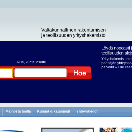
Valtakunnallinen rakentamisen
ja teollisuuden yrityshakemisto
Löydä nopeasti 
teollisuuden aloj
Yrityshakemistomme
Alue
, kunta, osoite
päättäjän yhteystie
palvelut
» Lue lisä
Hae
Mainosta täällä
Kunnat & kaupungit
Yhteystiedot