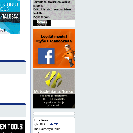
Lue lisää
(
1
/181)
lastuavat työkalut