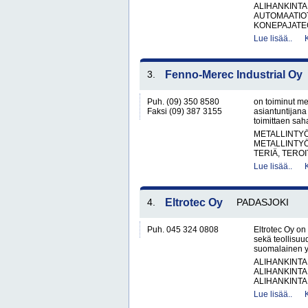
ALIHANKINTA
AUTOMAATIO
KONEPAJATEO
Lue lisää..
3.
Fenno-Merec Industrial Oy
Puh. (09) 350 8580
on toiminut m
Faksi (09) 387 3155
asiantuntijana
toimittaen saha
METALLINTYÖ
METALLINTY
TERIÄ, TERO
Lue lisää..
4.
Eltrotec Oy
PADASJOKI
Puh. 045 324 0808
Eltrotec Oy on 
sekä teollisuu
suomalainen yr
ALIHANKINTA
ALIHANKINTA
ALIHANKINTA
Lue lisää..