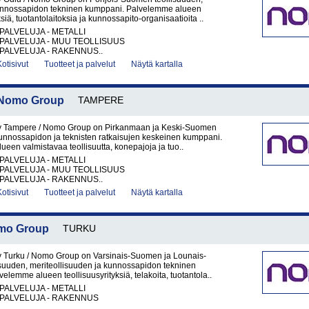
unnossapidon tekninen kumppani. Palvelemme alueen
ksiä, tuotantolaitoksia ja kunnossapito-organisaatioita ..
PALVELUJA - METALLI
PALVELUJA - MUU TEOLLISUUS
PALVELUJA - RAKENNUS..
Kotisivut
Tuotteet ja palvelut
Näytä kartalla
/ Nomo Group
TAMPERE
y Tampere / Nomo Group on Pirkanmaan ja Keski-Suomen
kunnossapidon ja teknisten ratkaisujen keskeinen kumppani.
een valmistavaa teollisuutta, konepajoja ja tuo..
PALVELUJA - METALLI
PALVELUJA - MUU TEOLLISUUS
PALVELUJA - RAKENNUS..
Kotisivut
Tuotteet ja palvelut
Näytä kartalla
omo Group
TURKU
y Turku / Nomo Group on Varsinais-Suomen ja Lounais-
suuden, meriteollisuuden ja kunnossapidon tekninen
elemme alueen teollisuusyrityksiä, telakoita, tuotantola..
PALVELUJA - METALLI
PALVELUJA - RAKENNUS