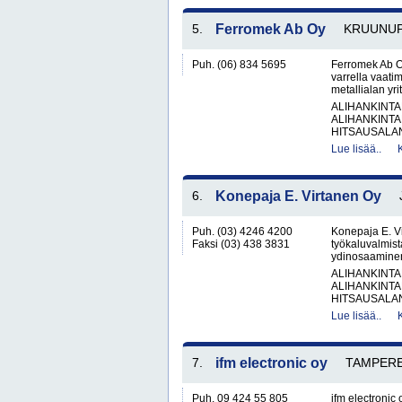
5.
Ferromek Ab Oy
KRUUNU
Puh. (06) 834 5695
Ferromek Ab Oy
varrella vaati
metallialan yr
ALIHANKINTA
ALIHANKINTA
HITSAUSALAN
Lue lisää..
6.
Konepaja E. Virtanen Oy
Puh. (03) 4246 4200
Konepaja E. Vi
Faksi (03) 438 3831
työkaluvalmista
ydinosaaminen 
ALIHANKINTA
ALIHANKINTA
HITSAUSALAN
Lue lisää..
7.
ifm electronic oy
TAMPER
Puh. 09 424 55 805
ifm electronic 