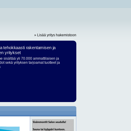
» Lisää yritys hakemistoon
ja tehokkaasti rakentamisen ja
en yritykset
 sisältää yli 70.000 ammattilaisen ja
dot sekä yrityksen tarjoamat tuotteet ja
ä