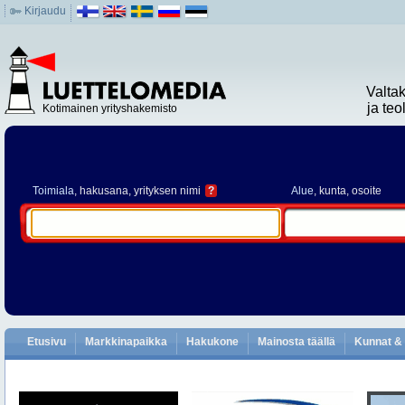
Kirjaudu
Valta
ja te
Kotimainen yrityshakemisto
Toimiala
, hakusana, yrityksen nimi
?
Alue
, kunta, osoite
Etusivu
Markkinapaikka
Hakukone
Mainosta täällä
Kunnat & 