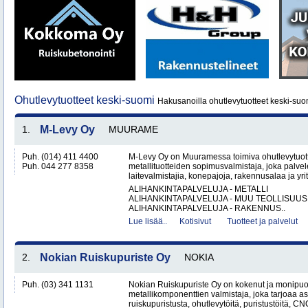
Ohutlevytuotteet keski-suomi
Hakusanoilla ohutlevytuotteet keski-suo
1.
M-Levy Oy
MUURAME
Puh. (014) 411 4400
M-Levy Oy on Muuramessa toimiva ohutlevytuotte
Puh. 044 277 8358
metallituotteiden sopimusvalmistaja, joka palvele
laitevalmistajia, konepajoja, rakennusalaa ja yri
ALIHANKINTAPALVELUJA - METALLI
ALIHANKINTAPALVELUJA - MUU TEOLLISUUS
ALIHANKINTAPALVELUJA - RAKENNUS..
Lue lisää..
Kotisivut
Tuotteet ja palvelut
2.
Nokian Ruiskupuriste Oy
NOKIA
Puh. (03) 341 1131
Nokian Ruiskupuriste Oy on kokenut ja monipuo
metallikomponenttien valmistaja, joka tarjoaa as
ruiskupuristusta, ohutlevytöitä, puristustöitä, CNC