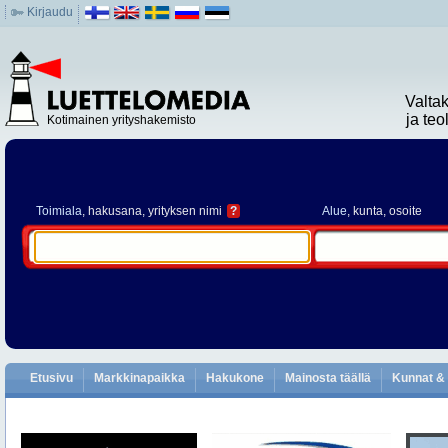
Kirjaudu
Valta
ja te
Kotimainen yrityshakemisto
Toimiala
, hakusana, yrityksen nimi
?
Alue
, kunta, osoite
Etusivu
Markkinapaikka
Hakukone
Mainosta täällä
Kunnat & 