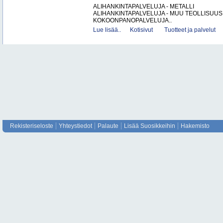
ALIHANKINTAPALVELUJA - METALLI
ALIHANKINTAPALVELUJA - MUU TEOLLISUUS
KOKOONPANOPALVELUJA..
Lue lisää..
Kotisivut
Tuotteet ja palvelut
Rekisteriseloste
Yhteystiedot
Palaute
Lisää Suosikkeihin
Hakemisto