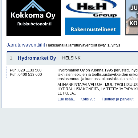
Jarruturvaventtiilit
Hakusanalla jarruturvaventtiilit löytyi
1
. yritys
1.
Hydromarket Oy
HELSINKI
Puh. 020 1133 500
Hydromarket Oy on vuonna 1995 perustettu hydr
Puh. 0400 513 600
teknisten letkujen ja teollisuustarvikkeiden erik
ensiasennus- ja kunnossapitoasiakkaita sekä tuk
ALIHANKINTAPALVELUJA - MUU TEOLLISUUS
HYDRAULISIA KONEITA, LAITTEITA JA TARVIK
LETKUJA..
Lue lisää..
Kotisivut
Tuotteet ja palvelut