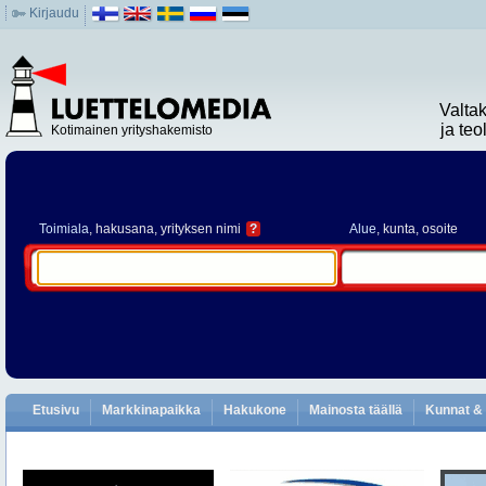
Kirjaudu
Valta
ja te
Kotimainen yrityshakemisto
Toimiala
, hakusana, yrityksen nimi
?
Alue
, kunta, osoite
Etusivu
Markkinapaikka
Hakukone
Mainosta täällä
Kunnat & 