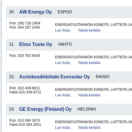
30.
AW-Energy Oy
ESPOO
Puh. (09) 726 2404
ENERGIATUOTANNON KONEITA, LAITTEITA JA
Puh. 044 287 2440
Lue lisää..
Näytä kartalla
31.
Ehox Tuote Oy
VAHTO
Puh. 020 763 9430
ENERGIATUOTANNON KONEITA, LAITTEITA JA
Lue lisää..
Näytä kartalla
32.
Aurinkosähkötalo Eurosolar Oy
RAISIO
Puh. (02) 439 8611
ENERGIATUOTANNON KONEITA, LAITTEITA JA
Faksi (02) 439 8711
Lue lisää..
Näytä kartalla
33.
GE Energy (Finland) Oy
HELSINKI
Puh. 010 394 3670
ENERGIATUOTANNON KONEITA, LAITTEITA JA
Faksi 010 394 2051
Lue lisää..
Näytä kartalla