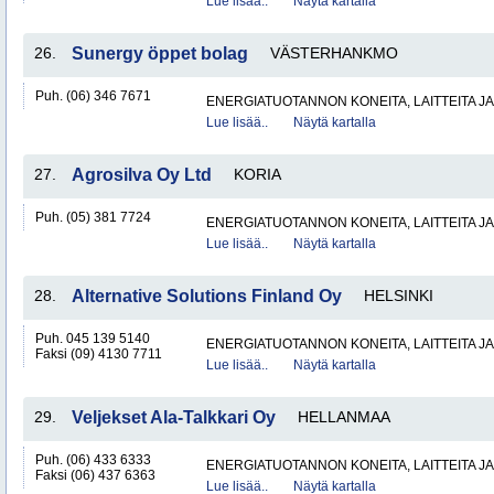
Lue lisää..
Näytä kartalla
26.
Sunergy öppet bolag
VÄSTERHANKMO
Puh. (06) 346 7671
ENERGIATUOTANNON KONEITA, LAITTEITA JA
Lue lisää..
Näytä kartalla
27.
Agrosilva Oy Ltd
KORIA
Puh. (05) 381 7724
ENERGIATUOTANNON KONEITA, LAITTEITA JA
Lue lisää..
Näytä kartalla
28.
Alternative Solutions Finland Oy
HELSINKI
Puh. 045 139 5140
ENERGIATUOTANNON KONEITA, LAITTEITA JA
Faksi (09) 4130 7711
Lue lisää..
Näytä kartalla
29.
Veljekset Ala-Talkkari Oy
HELLANMAA
Puh. (06) 433 6333
ENERGIATUOTANNON KONEITA, LAITTEITA JA
Faksi (06) 437 6363
Lue lisää..
Näytä kartalla