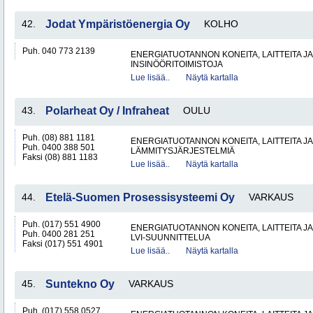
42.
Jodat Ympäristöenergia Oy
KOLHO
Puh. 040 773 2139
ENERGIATUOTANNON KONEITA, LAITTEITA JA
INSINÖÖRITOIMISTOJA
Lue lisää..
Näytä kartalla
43.
Polarheat Oy / Infraheat
OULU
Puh. (08) 881 1181
ENERGIATUOTANNON KONEITA, LAITTEITA JA
Puh. 0400 388 501
LÄMMITYSJÄRJESTELMIÄ
Faksi (08) 881 1183
Lue lisää..
Näytä kartalla
44.
Etelä-Suomen Prosessisysteemi Oy
VARKAUS
Puh. (017) 551 4900
ENERGIATUOTANNON KONEITA, LAITTEITA JA
Puh. 0400 281 251
LVI-SUUNNITTELUA
Faksi (017) 551 4901
Lue lisää..
Näytä kartalla
45.
Suntekno Oy
VARKAUS
Puh. (017) 558 0527