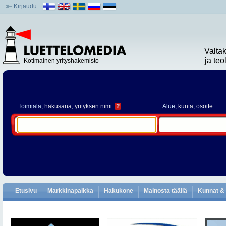
Kirjaudu
Valta
ja te
Kotimainen yrityshakemisto
Toimiala
, hakusana, yrityksen nimi
?
Alue
, kunta, osoite
Etusivu
Markkinapaikka
Hakukone
Mainosta täällä
Kunnat & 