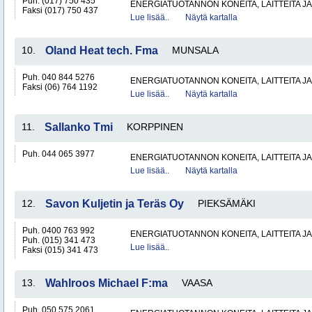
Puh. (017) 750 435
ENERGIATUOTANNON KONEITA, LAITTEITA JA
Faksi (017) 750 437
Lue lisää..
Näytä kartalla
10.
Oland Heat tech. Fma
MUNSALA
Puh. 040 844 5276
ENERGIATUOTANNON KONEITA, LAITTEITA JA
Faksi (06) 764 1192
Lue lisää..
Näytä kartalla
11.
Sallanko Tmi
KORPPINEN
Puh. 044 065 3977
ENERGIATUOTANNON KONEITA, LAITTEITA JA
Lue lisää..
Näytä kartalla
12.
Savon Kuljetin ja Teräs Oy
PIEKSÄMÄKI
Puh. 0400 763 992
ENERGIATUOTANNON KONEITA, LAITTEITA JA
Puh. (015) 341 473
Lue lisää..
Faksi (015) 341 473
13.
Wahlroos Michael F:ma
VAASA
Puh. 050 575 2061