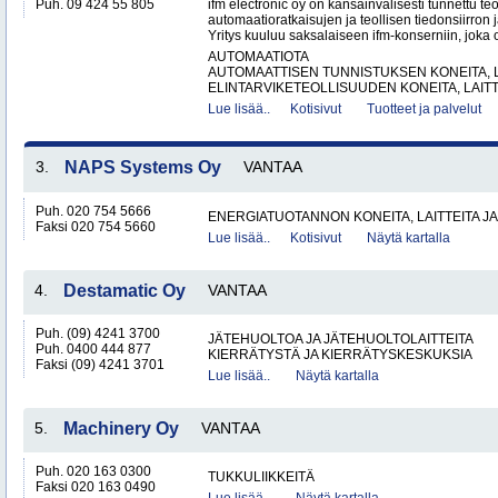
Puh. 09 424 55 805
ifm electronic oy on kansainvälisesti tunnettu te
automaatioratkaisujen ja teollisen tiedonsiirron 
Yritys kuuluu saksalaiseen ifm-konserniin, joka o
AUTOMAATIOTA
AUTOMAATTISEN TUNNISTUKSEN KONEITA, LA
ELINTARVIKETEOLLISUUDEN KONEITA, LAITTE
Lue lisää..
Kotisivut
Tuotteet ja palvelut
3.
NAPS Systems Oy
VANTAA
Puh. 020 754 5666
ENERGIATUOTANNON KONEITA, LAITTEITA JA
Faksi 020 754 5660
Lue lisää..
Kotisivut
Näytä kartalla
4.
Destamatic Oy
VANTAA
Puh. (09) 4241 3700
JÄTEHUOLTOA JA JÄTEHUOLTOLAITTEITA
Puh. 0400 444 877
KIERRÄTYSTÄ JA KIERRÄTYSKESKUKSIA
Faksi (09) 4241 3701
Lue lisää..
Näytä kartalla
5.
Machinery Oy
VANTAA
Puh. 020 163 0300
TUKKULIIKKEITÄ
Faksi 020 163 0490