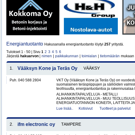
Energiantuotanto
Hakusanalla energiantuotanto löytyi
257
yritystä.
Tulokset 1 - 50 | Sivu
1
2
3
4
5
6
Järjestä
hakuarvon
|
nimen
|
paikkakunnan
|
toimialan
|
tietomäärän
mukaan
1.
Vääksyn Kone ja Teräs Oy
VÄÄKSY
Puh. 040 588 2804
VKT Oy (Vääksyn Kone ja Teräs Oy) on vuodesta
suomalainen teräspiippujen ja säiliöiden valmist
teollisuutta, energiantuotantoa ja rakennusalaa 
ALIHANKINTAPALVELUJA - METALLI
ALIHANKINTAPALVELUJA - MUU TEOLLISUUS
ENERGIATUOTANNON KONEITA, LAITTEITA JA 
Lue lisää..
Kotisivut
Tuotteet ja palvelut
2.
ifm electronic oy
TAMPERE