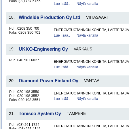
Faksi (02) 737 5755
Lue lisää..
Näytä kartalla
18.
Windside Production Oy Ltd
VIITASAARI
Puh. 0208 350 700
ENERGIATUOTANNON KONEITA, LAITTEITA JA
Faksi 0208 350 701
Lue lisää..
Näytä kartalla
19.
UKKO-Engineering Oy
VARKAUS
Puh. 040 501 6027
ENERGIATUOTANNON KONEITA, LAITTEITA JA
Lue lisää..
Näytä kartalla
20.
Diamond Power Finland Oy
VANTAA
Puh. 020 198 3550
ENERGIATUOTANNON KONEITA, LAITTEITA JA
Puh. 020 198 3552
Lue lisää..
Näytä kartalla
Faksi 020 198 3551
21.
Tonisco System Oy
TAMPERE
Puh. (03) 261 1724
ENERGIATUOTANNON KONEITA, LAITTEITA JA
Faksi (03) 261 4145