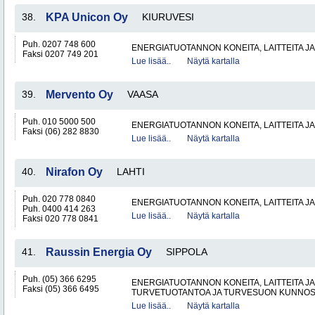
38.
KPA Unicon Oy
KIURUVESI
Puh. 0207 748 600
ENERGIATUOTANNON KONEITA, LAITTEITA JA
Faksi 0207 749 201
Lue lisää..
Näytä kartalla
39.
Mervento Oy
VAASA
Puh. 010 5000 500
ENERGIATUOTANNON KONEITA, LAITTEITA JA
Faksi (06) 282 8830
Lue lisää..
Näytä kartalla
40.
Nirafon Oy
LAHTI
Puh. 020 778 0840
ENERGIATUOTANNON KONEITA, LAITTEITA JA
Puh. 0400 414 263
Lue lisää..
Näytä kartalla
Faksi 020 778 0841
41.
Raussin Energia Oy
SIPPOLA
Puh. (05) 366 6295
ENERGIATUOTANNON KONEITA, LAITTEITA JA
Faksi (05) 366 6495
TURVETUOTANTOA JA TURVESUON KUNNO
Lue lisää..
Näytä kartalla