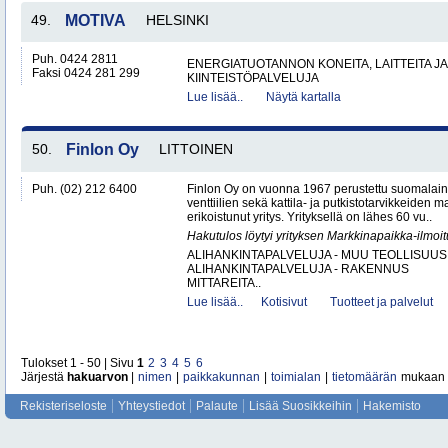
49.
MOTIVA
HELSINKI
Puh. 0424 2811
ENERGIATUOTANNON KONEITA, LAITTEITA JA
Faksi 0424 281 299
KIINTEISTÖPALVELUJA
Lue lisää..
Näytä kartalla
50.
Finlon Oy
LITTOINEN
Puh. (02) 212 6400
Finlon Oy on vuonna 1967 perustettu suomalainen
venttiilien sekä kattila- ja putkistotarvikkeiden 
erikoistunut yritys. Yrityksellä on lähes 60 vu..
Hakutulos löytyi yrityksen Markkinapaikka-ilmoi
ALIHANKINTAPALVELUJA - MUU TEOLLISUUS
ALIHANKINTAPALVELUJA - RAKENNUS
MITTAREITA..
Lue lisää..
Kotisivut
Tuotteet ja palvelut
Tulokset 1 - 50 | Sivu
1
2
3
4
5
6
Järjestä
hakuarvon
|
nimen
|
paikkakunnan
|
toimialan
|
tietomäärän
mukaan
Rekisteriseloste
Yhteystiedot
Palaute
Lisää Suosikkeihin
Hakemisto