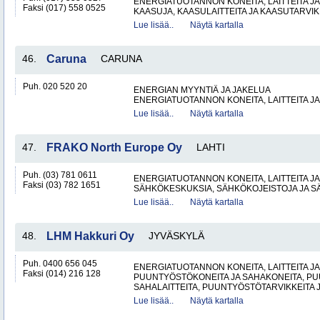
ENERGIATUOTANNON KONEITA, LAITTEITA JA
Faksi (017) 558 0525
KAASUJA, KAASULAITTEITA JA KAASUTARVIK
Lue lisää..
Näytä kartalla
46.
Caruna
CARUNA
Puh. 020 520 20
ENERGIAN MYYNTIÄ JA JAKELUA
ENERGIATUOTANNON KONEITA, LAITTEITA JA
Lue lisää..
Näytä kartalla
47.
FRAKO North Europe Oy
LAHTI
Puh. (03) 781 0611
ENERGIATUOTANNON KONEITA, LAITTEITA JA
Faksi (03) 782 1651
SÄHKÖKESKUKSIA, SÄHKÖKOJEISTOJA JA S
Lue lisää..
Näytä kartalla
48.
LHM Hakkuri Oy
JYVÄSKYLÄ
Puh. 0400 656 045
ENERGIATUOTANNON KONEITA, LAITTEITA JA
Faksi (014) 216 128
PUUNTYÖSTÖKONEITA JA SAHAKONEITA, PU
SAHALAITTEITA, PUUNTYÖSTÖTARVIKKEITA 
Lue lisää..
Näytä kartalla