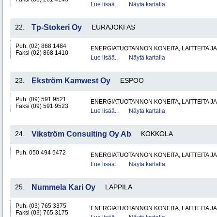
Lue lisää..
Näytä kartalla
22.
Tp-Stokeri Oy
EURAJOKI AS
Puh. (02) 868 1484
ENERGIATUOTANNON KONEITA, LAITTEITA JA
Faksi (02) 868 1410
Lue lisää..
Näytä kartalla
23.
Ekström Kamwest Oy
ESPOO
Puh. (09) 591 9521
ENERGIATUOTANNON KONEITA, LAITTEITA JA
Faksi (09) 591 9523
Lue lisää..
Näytä kartalla
24.
Vikström Consulting Oy Ab
KOKKOLA
Puh. 050 494 5472
ENERGIATUOTANNON KONEITA, LAITTEITA JA
Lue lisää..
Näytä kartalla
25.
Nummela Kari Oy
LAPPILA
Puh. (03) 765 3375
ENERGIATUOTANNON KONEITA, LAITTEITA JA
Faksi (03) 765 3175