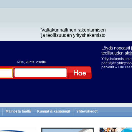
Valtakunnallinen rakentamisen
ja teollisuuden yrityshakemisto
Löydä nopeasti 
teollisuuden aloj
Yrityshakemistomme
Alue
, kunta, osoite
päättäjän yhteystie
palvelut
» Lue lisä
Hae
Mainosta täällä
Kunnat & kaupungit
Yhteystiedot