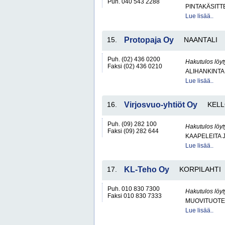
Puh. 040 543 2288
PINTAKÄSITT
Lue lisää..
15.
Protopaja Oy
NAANTALI
Puh. (02) 436 0200
Hakutulos löyt
Faksi (02) 436 0210
ALIHANKINTA
Lue lisää..
16.
Virjosvuo-yhtiöt Oy
KELL
Puh. (09) 282 100
Hakutulos löyt
Faksi (09) 282 644
KAAPELEITA 
Lue lisää..
17.
KL-Teho Oy
KORPILAHTI
Puh. 010 830 7300
Hakutulos löyt
Faksi 010 830 7333
MUOVITUOTE
Lue lisää..