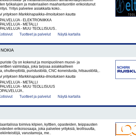
elektroniikka- ja metalliteollisuuden alihankintatyöstöihin
den työkalujen ja materiaalien maahantuontiin erikoistunut
itys. Yritys palvelee asiakkaita koko..
yi yrityksen Markkinapaikka-ilmoituksen kautta
PALVELUJA - ELEKTRONIIKKA
PALVELUJA - METALLI
PALVELUJA - MUU TEOLLISUUS..
Kotisivut
Tuotteet ja palvelut
Näytä kartalla
NOKIA
puriste Oy on kokenut ja monipuolinen muovi- ja
nttien valmistaja, joka tarjoaa asiakkailleen
a, ohutlevytöitä, puristustöitä, CNC-koneistusta, hitsaustöitä,..
yi yrityksen Markkinapaikka-ilmoituksen kautta
PALVELUJA - METALLI
PALVELUJA - MUU TEOLLISUUS
PALVELUJA..
Kotisivut
Tuotteet ja palvelut
Näytä kartalla
antalissa toimiva kilpien, kylttien, opasteiden, teippausten
steiden erikoisosaaja, joka palvelee yrityksiä, teollisuutta,
iikekiinteistöjä, varustamoja, me..