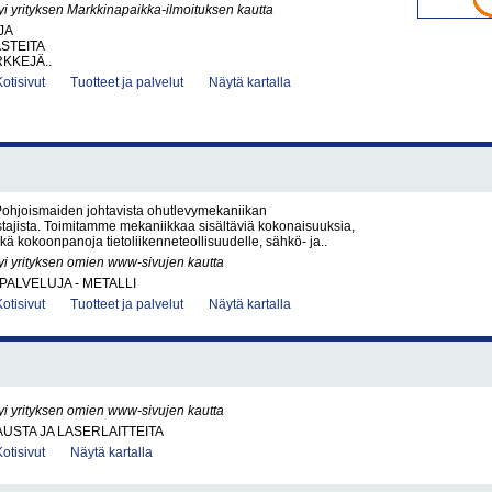
yi yrityksen Markkinapaikka-ilmoituksen kautta
JA
ASTEITA
KKEJÄ..
Kotisivut
Tuotteet ja palvelut
Näytä kartalla
ohjoismaiden johtavista ohutlevymekaniikan
tajista. Toimitamme mekaniikkaa sisältäviä kokonaisuuksia,
ekä kokoonpanoja tietoliikenneteollisuudelle, sähkö- ja..
yi yrityksen omien www-sivujen kautta
PALVELUJA - METALLI
Kotisivut
Tuotteet ja palvelut
Näytä kartalla
yi yrityksen omien www-sivujen kautta
USTA JA LASERLAITTEITA
Kotisivut
Näytä kartalla