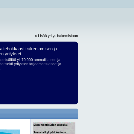
» Lisää yritys hakemistoon
ja tehokkaasti rakentamisen ja
en yritykset
 sisältää yli 70.000 ammattilaisen ja
dot sekä yrityksen tarjoamat tuotteet ja
ä