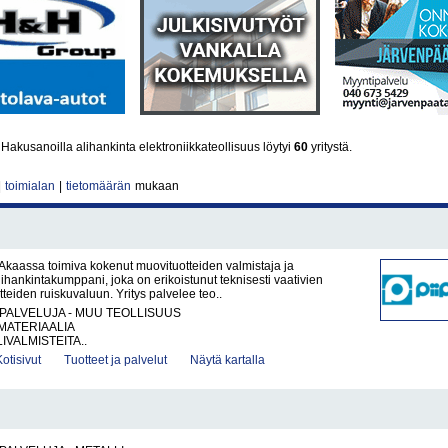
s
Hakusanoilla alihankinta elektroniikkateollisuus löytyi
60
yritystä.
|
toimialan
|
tietomäärän
mukaan
 Akaassa toimiva kokenut muovituotteiden valmistaja ja
lihankintakumppani, joka on erikoistunut teknisesti vaativien
teiden ruiskuvaluun. Yritys palvelee teo..
PALVELUJA - MUU TEOLLISUUS
ATERIAALIA
IVALMISTEITA..
Kotisivut
Tuotteet ja palvelut
Näytä kartalla