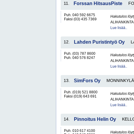
11.
Forssan HitsausPiste
FO
Puh. 040 592 6675
Hakutulos löyt
Faksi (03) 435 7369
ALIHANKINTA
Lue lisää..
12.
Lahden Puristintyö Oy
L
Puh. (03) 787 8600
Hakutulos löyt
Puh. 040 576 8247
ALIHANKINTA
Lue lisää..
13.
SimFors Oy
MONNINKYLÄ
Puh. (019) 521 8800
Hakutulos löyt
Faksi (019) 643 691
ALIHANKINTA
Lue lisää..
14.
Pinnoitus Helin Oy
KELL
Puh. 010 617 4100
Hakutulos löyt