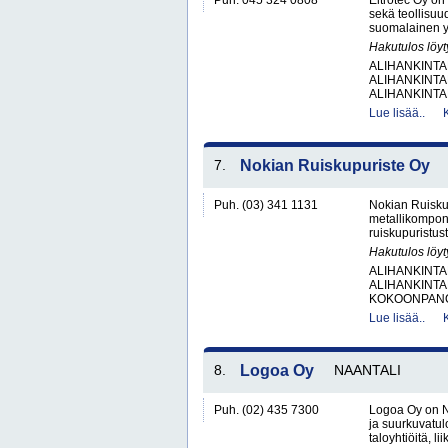
Puh. 045 324 0808
Eltrotec Oy on 
sekä teollisuu
suomalainen yr
Hakutulos löyt
ALIHANKINTA
ALIHANKINTA
ALIHANKINTA
Lue lisää..
7.
Nokian Ruiskupuriste Oy
Puh. (03) 341 1131
Nokian Ruisku
metallikompone
ruiskupuristust
Hakutulos löyt
ALIHANKINTA
ALIHANKINTA
KOKOONPANO
Lue lisää..
8.
Logoa Oy
NAANTALI
Puh. (02) 435 7300
Logoa Oy on Na
ja suurkuvatulo
taloyhtiöitä, l