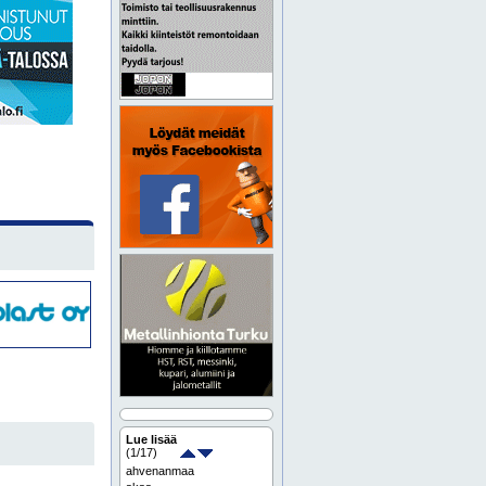
Lue lisää
(
1
/17)
ahvenanmaa