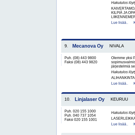
Hakutulos löyt
KAIVERTAMO
KILPIÄ JA OP
LIIKENNEMER
Lue lisää..
9.
Mecanova Oy
NIVALA
Puh. (08) 443 9800
Olemme yksi P
Faksi (08) 443 9820
sopimusvalmis
järjestelmiä s
Hakutulos löyt
ALIHANKINTA
Lue lisää..
10.
Linjalaser Oy
KEURUU
Puh. 020 155 1000
Hakutulos löyt
Puh. 040 737 1054
LASERLEIKKA
Faksi 020 155 1001
Lue lisää..