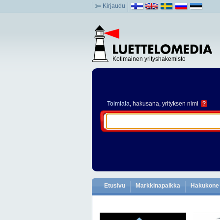
Kirjaudu
Kotimainen yrityshakemisto
Toimiala
, hakusana, yrityksen nimi
?
Etusivu
Markkinapaikka
Hakukone