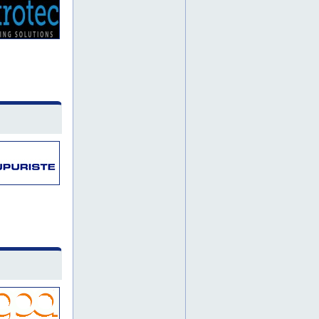
istuinkupit
istuinkuppi
itä-suomi
joensuu
jyväskylä
järvenpää
kaakkois-suomi
kalustelaatikko
kalustelaatikot
kalusteteollisuuden muovikomponentit
kalusteteollisuuden muovikomponentti
kalusteteollisuuden muoviosa
kalusteteollisuuden muoviosat
kalusteteollisuuden muovituote
kalusteteollisuuden muovituotteet
kalusteteollisuuden tuotteet
kalusteteollisuuden tuotteita
kanta-häme
karjala
kerava
keski-suomi
kestomuoviosa
kestomuoviosat
kestomuovituote
kestomuovituotteet
kestomuovituotteita
koko suomi
kokomuovikela
kokomuovikelat
kokoonpanotyöt