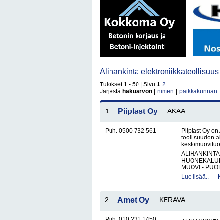
Alihankinta elektroniikkateollisuu
Tulokset 1 - 50 | Sivu
1
2
Järjestä
hakuarvon
|
nimen
|
paikkakunnan
1.
Piiplast Oy
AKAA
Puh. 0500 732 561
Piiplast Oy on
teollisuuden a
kestomuovituot
ALIHANKINTA
HUONEKALUM
MUOVI - PUOL
Lue lisää..
2.
Amet Oy
KERAVA
Puh. 010 231 1450