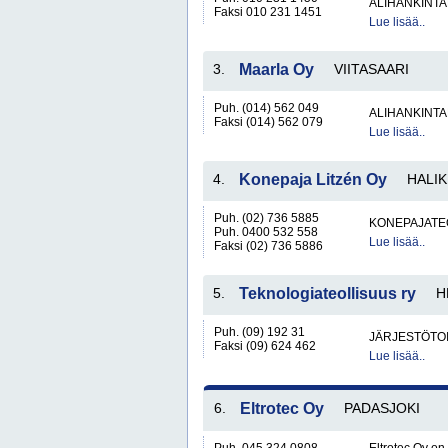
ALIHANKINTA
Faksi 010 231 1451
Lue lisää..
3.
Maarla Oy
VIITASAARI
Puh. (014) 562 049
ALIHANKINTA
Faksi (014) 562 079
Lue lisää..
4.
Konepaja Litzén Oy
HALI
Puh. (02) 736 5885
KONEPAJATEO
Puh. 0400 532 558
Lue lisää..
Faksi (02) 736 5886
5.
Teknologiateollisuus ry
H
Puh. (09) 192 31
JÄRJESTÖTO
Faksi (09) 624 462
Lue lisää..
6.
Eltrotec Oy
PADASJOKI