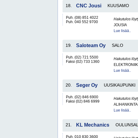
18.
CNC Jousi
KUUSAMO
Puh. (08) 851 4022
Hakutulos löyt
Puh. 040 552 9700
JOUSIA
Lue lisää..
19.
Saloteam Oy
SALO
Puh. (02) 721 5500
Hakutulos löyt
Faksi (02) 733 1360
ELEKTRONIIK
Lue lisää..
20.
Seger Oy
UUSIKAUPUNKI
Puh. (02) 846 6900
Hakutulos löyt
Faksi (02) 846 6999
ALIHANKINTA
Lue lisää..
21.
KL Mechanics
OULUNSA
Puh. 010 830 3600