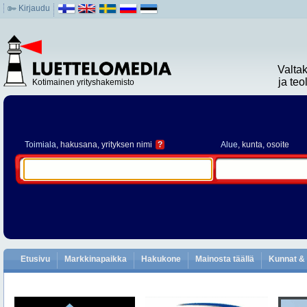
Kirjaudu
Valta
ja te
Kotimainen yrityshakemisto
Toimiala
, hakusana, yrityksen nimi
?
Alue
, kunta, osoite
Etusivu
Markkinapaikka
Hakukone
Mainosta täällä
Kunnat & 