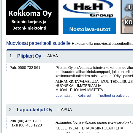
Muoviosat paperiteollisuudelle
Hakusanoilla muoviosat paperiteollisu
1.
Piiplast Oy
AKAA
Puh. 0500 732 561
Piiplast Oy on Akaassa toimiva kokenut muovituo
teollisuuden alihankintakumppani, joka on erikoi
kestomuovituotteiden ruiskuvaluun. Yritys palvel
ALIHANKINTAPALVELUJA - MUU TEOLLISUUS
HUONEKALUMATERIAALIA
MUOVI - PUOLIVALMISTEITA..
Lue lisää..
Kotisivut
Tuotteet ja palvelut
2.
Lapua-ketjut Oy
LAPUA
Puh. (06) 435 1200
Hakutulos löytyi yrityksen omien www-sivujen ka
Faksi (06) 435 1220
KULJETINLAITTEITA JA SIIRTOLAITTEITA