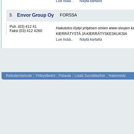
Lue lisää..
Näytä kartalla
3.
Envor Group Oy
FORSSA
Puh. (03) 412 41
Hakutulos löytyi yrityksen omien www-sivujen ka
Faksi (03) 412 4260
KIERRÄTYSTÄ JA KIERRÄTYSKESKUKSIA
Lue lisää..
Näytä kartalla
Rekisteriseloste
Yhteystiedot
Palaute
Lisää Suosikkeihin
Hakemisto