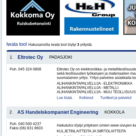
Iwata tool
Hakusanoilla iwata tool löytyi
3
yritystä.
1.
Eltrotec Oy
PADASJOKI
Puh. 045 324 0808
Eltrotec Oy on elektroniikka- ja metalliteollisuud
sekä teollisuuden työkalujen ja materiaalien ma
suomalainen yritys. Yritys palvelee asiakkaita ko
ALIHANKINTAPALVELUJA - ELEKTRONIIKKA
ALIHANKINTAPALVELUJA - METALLI
ALIHANKINTAPALVELUJA - MUU TEOLLISUUS.
Lue lisää..
Kotisivut
Tuotteet ja palvelut
2.
AS Handelskompaniet Engineering
KOKKOLA
Puh. 040 500 4237
Hakutulos löytyi yrityksen omien www-sivujen ka
Faksi (06) 831 8603
KULJETINLAITTEITA JA SIIRTOLAITTEITA