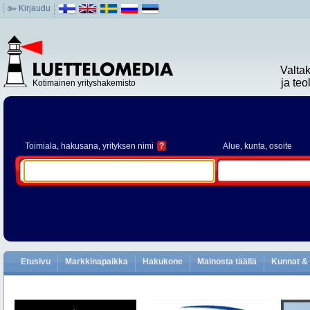
Kirjaudu
Valta
ja te
Kotimainen yrityshakemisto
Toimiala
, hakusana, yrityksen nimi
?
Alue
, kunta, osoite
Etusivu
Markkinapaikka
Hakukone
Mainosta täällä
Kunnat & 