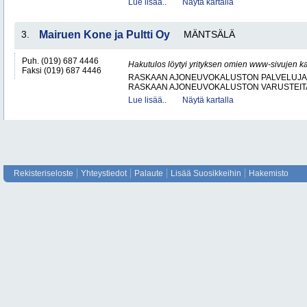
Lue lisää..
Näytä kartalla
3.
Mairuen Kone ja Pultti Oy
MÄNTSÄLÄ
Puh. (019) 687 4446
Hakutulos löytyi yrityksen omien www-sivujen ka
Faksi (019) 687 4446
RASKAAN AJONEUVOKALUSTON PALVELUJA
RASKAAN AJONEUVOKALUSTON VARUSTEITA 
Lue lisää..
Näytä kartalla
Rekisteriseloste
Yhteystiedot
Palaute
Lisää Suosikkeihin
Hakemisto