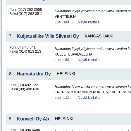
Puh. (017) 262 3555
Hakutulos löytyi yrityksen omien www-sivujen ka
Faksi (017) 262 3511
VENTTIILEJÄ
Lue lisää..
Näytä kartalla
7.
Kuljetusliike Ville Silvasti Oy
KANGASHÄKKI
Puh. 042 45 341
Hakutulos löytyi yrityksen omien www-sivujen ka
Faksi (014) 813 213
KULJETUSPALVELUJA
Lue lisää..
Näytä kartalla
8.
Hansatukku Oy
HELSINKI
Puh. (09) 492 122
Hakutulos löytyi yrityksen omien www-sivujen ka
Faksi (09) 498 630
ENERGIATUOTANNON KONEITA, LAITTEITA JA
Lue lisää..
Näytä kartalla
9.
Konwell Oy Ab
HELSINKI
Puh. (09) 894 6480