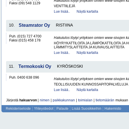
Hakutulos löytyi yrityksen omien www-sivujen ka
Faksi (09) 548 1129
VENTTIILEJÄ
Lue lisää..
Näytä kartalla
10.
Steamrator Oy
RISTIINA
Puh. (015) 727 4700
Hakutulos löytyi yrityksen omien www-sivujen ka
Faksi (015) 458 178
HÖYRYKATTILOITA JA LÄMPÖKATTILOITA JA
LÄMMITYSLAITTEITA JA KUIVAUSLAITTEITA
Lue lisää..
Näytä kartalla
11.
Termokoski Oy
KYRÖSKOSKI
Puh. 0400 638 096
Hakutulos löytyi yrityksen omien www-sivujen ka
TEOLLISUUDEN KUNNOSSAPITOPALVELUJA
Lue lisää..
Näytä kartalla
Järjestä
hakuarvon
|
nimen
|
paikkakunnan
|
toimialan
|
tietomäärän
mukaan
Rekisteriseloste
Yhteystiedot
Palaute
Lisää Suosikkeihin
Hakemisto