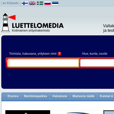
Kirjaudu
Valta
ja te
Kotimainen yrityshakemisto
Toimiala
, hakusana, yrityksen nimi
?
Alue
, kunta, osoite
Etusivu
Markkinapaikka
Hakukone
Mainosta täällä
Kunnat & 