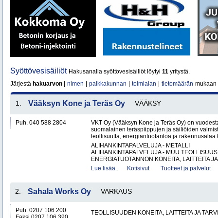
Syöttövesisäiliöt
Hakusanalla syöttövesisäiliöt löytyi
11
yritystä.
Järjestä
hakuarvon
|
nimen
|
paikkakunnan
|
toimialan
|
tietomäärän
mukaan
1.
Vääksyn Kone ja Teräs Oy
VÄÄKSY
Puh. 040 588 2804
VKT Oy (Vääksyn Kone ja Teräs Oy) on vuodesta
suomalainen teräspiippujen ja säiliöiden valmist
teollisuutta, energiantuotantoa ja rakennusalaa 
ALIHANKINTAPALVELUJA - METALLI
ALIHANKINTAPALVELUJA - MUU TEOLLISUUS
ENERGIATUOTANNON KONEITA, LAITTEITA JA 
Lue lisää..
Kotisivut
Tuotteet ja palvelut
2.
Sahala Works Oy
VARKAUS
Puh. 0207 106 200
TEOLLISUUDEN KONEITA, LAITTEITA JA TARV
Faksi 0207 106 390