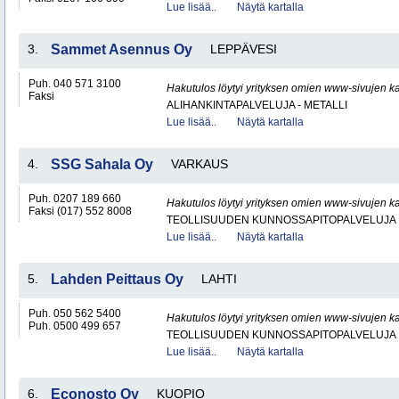
Lue lisää..
Näytä kartalla
3.
Sammet Asennus Oy
LEPPÄVESI
Puh. 040 571 3100
Hakutulos löytyi yrityksen omien www-sivujen ka
Faksi
ALIHANKINTAPALVELUJA - METALLI
Lue lisää..
Näytä kartalla
4.
SSG Sahala Oy
VARKAUS
Puh. 0207 189 660
Hakutulos löytyi yrityksen omien www-sivujen ka
Faksi (017) 552 8008
TEOLLISUUDEN KUNNOSSAPITOPALVELUJA
Lue lisää..
Näytä kartalla
5.
Lahden Peittaus Oy
LAHTI
Puh. 050 562 5400
Hakutulos löytyi yrityksen omien www-sivujen ka
Puh. 0500 499 657
TEOLLISUUDEN KUNNOSSAPITOPALVELUJA
Lue lisää..
Näytä kartalla
6.
Econosto Oy
KUOPIO