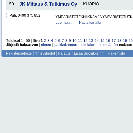
50.
JK Mittaus & Tutkimus Oy
KUOPIO
Puh. 0400 375 852
YMPÄRISTÖTEKNIIKKAA JA YMPÄRISTÖTUTK
Lue lisää..
Näytä kartalla
Tulokset 1 - 50 | Sivu
1
2
3
4
5
6
7
8
9
10
11
12
13
14
15
16
17
18
19
20
Järjestä
hakuarvon
|
nimen
|
paikkakunnan
|
toimialan
|
tietomäärän
mukaan
Rekisteriseloste
Yhteystiedot
Palaute
Lisää Suosikkeihin
Hakemisto