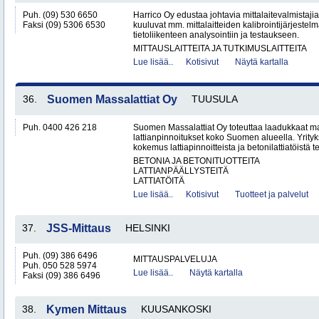
Puh. (09) 530 6650
Harrico Oy edustaa johtavia mittalaitevalmistajia
Faksi (09) 5306 6530
kuuluvat mm. mittalaitteiden kalibrointijärjestelm
tietoliikenteen analysointiin ja testaukseen.
MITTAUSLAITTEITA JA TUTKIMUSLAITTEITA
Lue lisää..
Kotisivut
Näytä kartalla
36.
Suomen Massalattiat Oy
TUUSULA
Puh. 0400 426 218
Suomen Massalattiat Oy toteuttaa laadukkaat mas
lattianpinnoitukset koko Suomen alueella. Yrityk
kokemus lattiapinnoitteista ja betonilattiatöistä te
BETONIA JA BETONITUOTTEITA
LATTIANPÄÄLLYSTEITÄ
LATTIATÖITÄ
Lue lisää..
Kotisivut
Tuotteet ja palvelut
37.
JSS-Mittaus
HELSINKI
Puh. (09) 386 6496
MITTAUSPALVELUJA
Puh. 050 528 5974
Lue lisää..
Näytä kartalla
Faksi (09) 386 6496
38.
Kymen Mittaus
KUUSANKOSKI