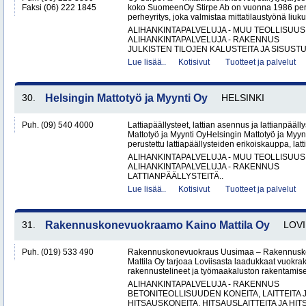
Faksi (06) 222 1845
koko SuomeenOy Stirpe Ab on vuonna 1986 per
perheyritys, joka valmistaa mittatilaustyönä liuk
ALIHANKINTAPALVELUJA - MUU TEOLLISUUS
ALIHANKINTAPALVELUJA - RAKENNUS
JULKISTEN TILOJEN KALUSTEITA JA SISUSTU
Lue lisää..
Kotisivut
Tuotteet ja palvelut
30.
Helsingin Mattotyö ja Myynti Oy
HELSINKI
Puh. (09) 540 4000
Lattiapäällysteet, lattian asennus ja lattianpääll
Mattotyö ja Myynti OyHelsingin Mattotyö ja Myy
perustettu lattiapäällysteiden erikoiskauppa, latt
ALIHANKINTAPALVELUJA - MUU TEOLLISUUS
ALIHANKINTAPALVELUJA - RAKENNUS
LATTIANPÄÄLLYSTEITÄ..
Lue lisää..
Kotisivut
Tuotteet ja palvelut
31.
Rakennuskonevuokraamo Kaino Mattila Oy
LOVI
Puh. (019) 533 490
Rakennuskonevuokraus Uusimaa – Rakennusk
Mattila Oy tarjoaa Loviisasta laadukkaat vuokrak
rakennustelineet ja työmaakaluston rakentamisen
ALIHANKINTAPALVELUJA - RAKENNUS
BETONITEOLLISUUDEN KONEITA, LAITTEITA J
HITSAUSKONEITA, HITSAUSLAITTEITA JA HIT