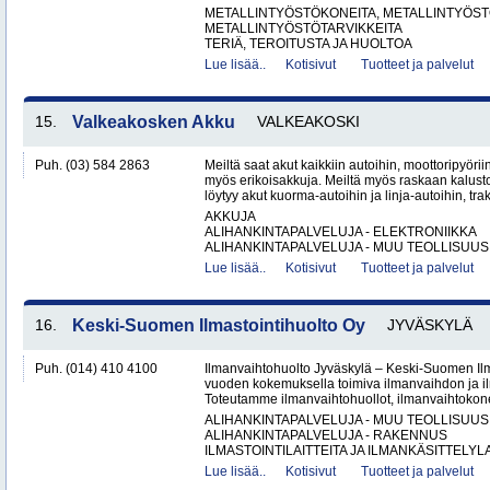
METALLINTYÖSTÖKONEITA, METALLINTYÖSTÖ
METALLINTYÖSTÖTARVIKKEITA
TERIÄ, TEROITUSTA JA HUOLTOA
Lue lisää..
Kotisivut
Tuotteet ja palvelut
15.
Valkeakosken Akku
VALKEAKOSKI
Puh. (03) 584 2863
Meiltä saat akut kaikkiin autoihin, moottoripyöri
myös erikoisakkuja. Meiltä myös raskaan kalus
löytyy akut kuorma-autoihin ja linja-autoihin, trak
AKKUJA
ALIHANKINTAPALVELUJA - ELEKTRONIIKKA
ALIHANKINTAPALVELUJA - MUU TEOLLISUUS.
Lue lisää..
Kotisivut
Tuotteet ja palvelut
16.
Keski-Suomen Ilmastointihuolto Oy
JYVÄSKYLÄ
Puh. (014) 410 4100
Ilmanvaihtohuolto Jyväskylä – Keski-Suomen Ilma
vuoden kokemuksella toimiva ilmanvaihdon ja ilm
Toteutamme ilmanvaihtohuollot, ilmanvaihtokone
ALIHANKINTAPALVELUJA - MUU TEOLLISUUS
ALIHANKINTAPALVELUJA - RAKENNUS
ILMASTOINTILAITTEITA JA ILMANKÄSITTELYLA
Lue lisää..
Kotisivut
Tuotteet ja palvelut