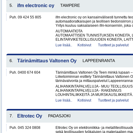
5.
ifm electronic oy
TAMPERE
Puh. 09 424 55 805
ifm electronic oy on kansainvälisesti tunnettu te
automaatioratkaisujen ja teollisen tiedonsiirron 
Yritys kuuluu saksalaiseen ifm-konserniin, joka o
AUTOMAATIOTA
AUTOMAATTISEN TUNNISTUKSEN KONEITA, LA
ELINTARVIKETEOLLISUUDEN KONEITA, LAITTE
Lue lisää..
Kotisivut
Tuotteet ja palvelut
6.
Tärinämittaus Valtonen Oy
LAPPEENRANTA
Puh. 0400 674 604
Tärinämittaus Valtonen Oy Teen minkä lupaan
Liiketoiminnan esittely Tärinämittaus Valtonen O
tärinävalvonta ja mittauspalvelut Lappeenrann
ALIHANKINTAPALVELUJA - MUU TEOLLISUUS
ALIHANKINTAPALVELUJA - RAKENNUS
LOUHINTALIIKKEITÄ JA MURSKAUSLIIKKEITÄ.
Lue lisää..
Kotisivut
Tuotteet ja palvelut
7.
Eltrotec Oy
PADASJOKI
Puh. 045 324 0808
Eltrotec Oy on elektroniikka- ja metalliteollisuud
sekä teollisuuden työkalujen ja materiaalien ma