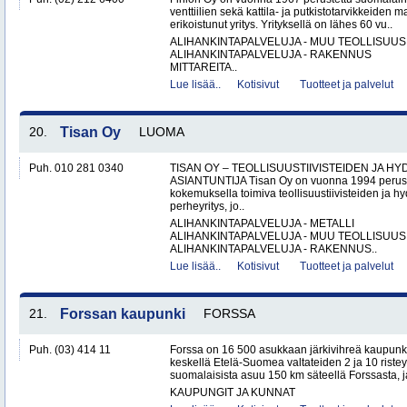
venttiilien sekä kattila- ja putkistotarvikkeiden 
erikoistunut yritys. Yrityksellä on lähes 60 vu..
ALIHANKINTAPALVELUJA - MUU TEOLLISUUS
ALIHANKINTAPALVELUJA - RAKENNUS
MITTAREITA..
Lue lisää..
Kotisivut
Tuotteet ja palvelut
20.
Tisan Oy
LUOMA
Puh. 010 281 0340
TISAN OY – TEOLLISUUSTIIVISTEIDEN JA H
ASIANTUNTIJA Tisan Oy on vuonna 1994 peruste
kokemuksella toimiva teollisuustiivisteiden ja hy
perheyritys, jo..
ALIHANKINTAPALVELUJA - METALLI
ALIHANKINTAPALVELUJA - MUU TEOLLISUUS
ALIHANKINTAPALVELUJA - RAKENNUS..
Lue lisää..
Kotisivut
Tuotteet ja palvelut
21.
Forssan kaupunki
FORSSA
Puh. (03) 414 11
Forssa on 16 500 asukkaan järkivihreä kaupun
keskellä Etelä-Suomea valtateiden 2 ja 10 ristey
suomalaisista asuu 150 km säteellä Forssasta,
KAUPUNGIT JA KUNNAT