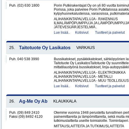
Puh. (02) 630 1800
Porin Putkirakentajat Oy on yli 80 vuotta toiminut
Porissa, joka palvelee Porin Putkitalossa asiakka
kylpyhuonekalusteissa, varaosissa, putkimateria
ALIHANKINTAPALVELUJA - RAKENNUS
ILMALÄMPÖPUMPPUJA JA LÄMPÖPUMPPUJ
JÄTEVESIJÄRJESTELMIÄ..
Lue lisää..
Kotisivut
Tuotteet ja palvelut
25.
Taitotuote Oy Lasikatos
VARKAUS
Puh. 040 538 3990
Bussikatokset, pysäkkikatokset, sähköpyörien lat
Taitotuote Oy LasikatosTaitotuote Oy suunnittele
mittatilaustyönä bussikatokset, linja-autopysäkki
ALIHANKINTAPALVELUJA - ELEKTRONIIKKA
ALIHANKINTAPALVELUJA - METALLI
ALIHANKINTAPALVELUJA - MUU TEOLLISUUS.
Lue lisää..
Kotisivut
Tuotteet ja palvelut
26.
Ag-Me Oy Ab
KLAUKKALA
Puh. (09) 849 2410
Olemme vuonna 1948 perustettu turvallinen per
Faksi (09) 8492 4120
painemittareita ja lämpömittareita, sekä muita mi
tutkimuslaitteita useille toimialoille. Toimintaperi.
MITTAUSLAITTEITA JA TUTKIMUSLAITTEITA