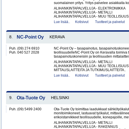
suomalainen yritys. Yritys palvelee asiakkaita ko
ALIHANKINTAPALVELUJA - ELEKTRONIIKKA
ALIHANKINTAPALVELUJA - METALLI
ALIHANKINTAPALVELUJA - MUU TEOLLISUUS.
Lue lisää..
Kotisivut
Tuotteet ja palvelut
8.
NC-Point Oy
KERAVA
Puh. (09) 274 6910
NC-Point Oy – tasapainotus, tasapainotuskoneet 
Puh. 040 527 2028
teollisuudelleNC-Point Oy on Keravalla toimiva
tasapainotuskoneisiin ja teollisuuden mittalaitteis
ALIHANKINTAPALVELUJA - METALLI
ALIHANKINTAPALVELUJA - MUU TEOLLISUUS
MITTAUSLAITTEITA JA TUTKIMUSLAITTEITA..
Lue lisää..
Kotisivut
Tuotteet ja palvelut
9.
Ota-Tuote Oy
HELSINKI
Puh. (09) 5499 2400
Ota-Tuote Oy toimittaa laadukkaat sähkötyökalut,
monitoimikoneet, lastuavat työkalut, mittaväline
erikoistarvikkeet teollisuudelle, konepajoille, met
ALIHANKINTAPALVELUJA - METALLI
ALIHANKINTAPALVELUJA - RAKENNUS