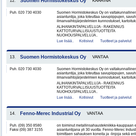
12.
Suomen Hormistokeskus Oy
KAARINA
Puh. 020 730 4030
Suomen Hormistokeskus Oy on valtakunnallinen 
asiantuntija, joka toteuttaa savupiippujen, savu
ilmanvaihtojärjestelmien kunnostukset, kartoituks
ALIHANKINTAPALVELUJA - RAKENNUS
KATTOTURVALLISUUSTUOTTEITA
NUOHOUSPALVELUJA..
Lue lisää..
Kotisivut
Tuotteet ja palvelut
13.
Suomen Hormistokeskus Oy
VANTAA
Puh. 020 730 4030
Suomen Hormistokeskus Oy on valtakunnallinen 
asiantuntija, joka toteuttaa savupiippujen, savu
ilmanvaihtojärjestelmien kunnostukset, kartoituks
ALIHANKINTAPALVELUJA - RAKENNUS
KATTOTURVALLISUUSTUOTTEITA
NUOHOUSPALVELUJA..
Lue lisää..
Kotisivut
Tuotteet ja palvelut
14.
Fenno-Merec Industrial Oy
VANTAA
Puh. (09) 350 8580
on toiminut metallinsahaustekniikka-kauppaan 
Faksi (09) 387 3155
asiantuntijana yli 30 vuotta. Fenno-Merec Industr
toimittaen sahauksen koneita ja -linjoja sekä eril