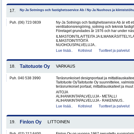
17.
Ny-Ja Sotnings och fastighetsservice Ab / Ny-Ja Nuohous ja kiinteistöh
Puh. (06) 723 0839
Ny-Ja Sotnings och fastighetsservice Ab är ett e
ventilationsrengöring, sotning och teknisk fastig
Företaget grundades år 1976 och har under näs
ILMASTOINTILAITTEITA JA ILMANKÄSITTELYLA
ILMASTOINTITÖITÄ
NUOHOUSPALVELUJA..
Lue lisää..
Kotisivut
Tuotteet ja palvelut
18.
Taitotuote Oy
VARKAUS
Puh. 040 538 3990
Teräsrunkoiset designportaat ja mittatilauskaite
Taitotuote OyTaitotuote Oy suunnittelee, valmista
teräsrunkoiset portaat, mittatilauskaiteet ja muut 
AITOJA
ALIHANKINTAPALVELUJA - METALLI
ALIHANKINTAPALVELUJA - RAKENNUS..
Lue lisää..
Kotisivut
Tuotteet ja palvelut
19.
Finlon Oy
LITTOINEN
Puh. (02) 212 6400
Finlon Oy on vuonna 1967 perustettu suomalainen