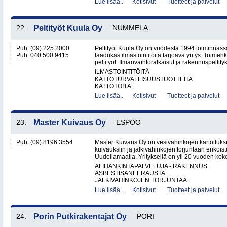
Lue lisää..
Kotisivut
Tuotteet ja palvelut
22.
Peltityöt Kuula Oy
NUMMELA
Puh. (09) 225 2000
Peltityöt Kuula Oy on vuodesta 1994 toiminnassa
Puh. 040 500 9415
laadukas ilmastointitöitä tarjoava yritys. Toi
peltityöt. Ilmanvaihtoratkaisut ja rakennuspellityk
ILMASTOINTITÖITÄ
KATTOTURVALLISUUSTUOTTEITA
KATTOTÖITÄ..
Lue lisää..
Kotisivut
Tuotteet ja palvelut
23.
Master Kuivaus Oy
ESPOO
Puh. (09) 8196 3554
Master Kuivaus Oy on vesivahinkojen kartoituks
kuivauksiin ja jälkivahinkojen torjuntaan erikoist
Uudellamaalla. Yrityksellä on yli 20 vuoden koke
ALIHANKINTAPALVELUJA - RAKENNUS
ASBESTISANEERAUSTA
JÄLKIVAHINKOJEN TORJUNTAA..
Lue lisää..
Kotisivut
Tuotteet ja palvelut
24.
Porin Putkirakentajat Oy
PORI