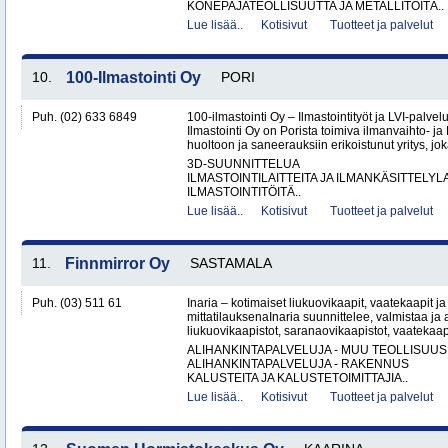
KONEPAJATEOLLISUUTTA JA METALLITÖITÄ..
Lue lisää..
Kotisivut
Tuotteet ja palvelut
10.
100-Ilmastointi Oy
PORI
Puh. (02) 633 6849
100-ilmastointi Oy – Ilmastointityöt ja LVI-palvel
Ilmastointi Oy on Porista toimiva ilmanvaihto- ja 
huoltoon ja saneerauksiin erikoistunut yritys, jok
3D-SUUNNITTELUA
ILMASTOINTILAITTEITA JA ILMANKÄSITTELYLA
ILMASTOINTITÖITÄ..
Lue lisää..
Kotisivut
Tuotteet ja palvelut
11.
Finnmirror Oy
SASTAMALA
Puh. (03) 511 61
Inaria – kotimaiset liukuovikaapit, vaatekaapit ja 
mittatilauksenaInaria suunnittelee, valmistaa ja a
liukuovikaapistot, saranaovikaapistot, vaatekaap
ALIHANKINTAPALVELUJA - MUU TEOLLISUUS
ALIHANKINTAPALVELUJA - RAKENNUS
KALUSTEITA JA KALUSTETOIMITTAJIA..
Lue lisää..
Kotisivut
Tuotteet ja palvelut