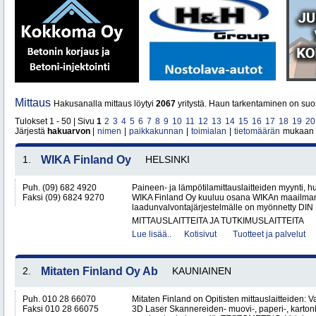
Mittaus
Hakusanalla mittaus löytyi
2067
yritystä. Haun tarkentaminen on suos
Tulokset 1 - 50 | Sivu
1
2
3
4
5
6
7
8
9
10
11
12
13
14
15
16
17
18
19
20
Järjestä
hakuarvon
|
nimen
|
paikkakunnan
|
toimialan
|
tietomäärän
mukaan
1.
WIKA Finland Oy
HELSINKI
Puh. (09) 682 4920
Paineen- ja lämpötilamittauslaitteiden myynti, huo
Faksi (09) 6824 9270
WIKA Finland Oy kuuluu osana WIKAn maailmanl
laadunvalvontajärjestelmälle on myönnetty DIN 
MITTAUSLAITTEITA JA TUTKIMUSLAITTEITA
Lue lisää..
Kotisivut
Tuotteet ja palvelut
2.
Mitaten Finland Oy Ab
KAUNIAINEN
Puh. 010 28 66070
Mitaten Finland on Opitisten mittauslaitteiden: Valo
Faksi 010 28 66075
3D Laser Skannereiden- muovi-, paperi-, kartonk