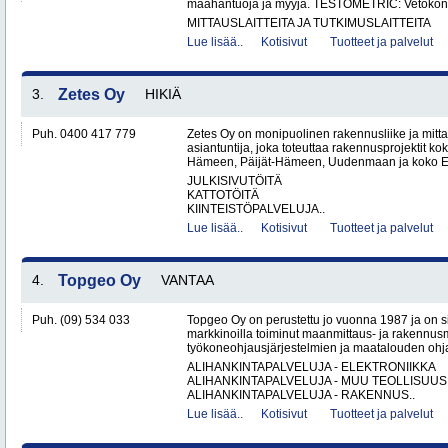
maahantuoja ja myyjä. TESTOMETRIC: Vetokon
MITTAUSLAITTEITA JA TUTKIMUSLAITTEITA
Lue lisää..
Kotisivut
Tuotteet ja palvelut
3.
Zetes Oy
HIKIÄ
Puh. 0400 417 779
Zetes Oy on monipuolinen rakennusliike ja mitt
asiantuntija, joka toteuttaa rakennusprojektit ko
Hämeen, Päijät-Hämeen, Uudenmaan ja koko Ete
JULKISIVUTÖITÄ
KATTOTÖITÄ
KIINTEISTÖPALVELUJA..
Lue lisää..
Kotisivut
Tuotteet ja palvelut
4.
Topgeo Oy
VANTAA
Puh. (09) 534 033
Topgeo Oy on perustettu jo vuonna 1987 ja on
markkinoilla toiminut maanmittaus- ja rakennus
työkoneohjausjärjestelmien ja maatalouden ohj
ALIHANKINTAPALVELUJA - ELEKTRONIIKKA
ALIHANKINTAPALVELUJA - MUU TEOLLISUUS
ALIHANKINTAPALVELUJA - RAKENNUS..
Lue lisää..
Kotisivut
Tuotteet ja palvelut