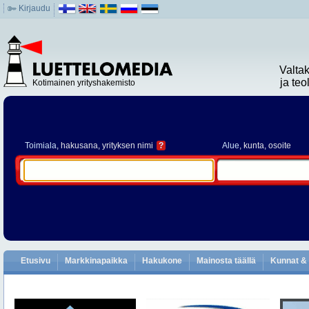
Kirjaudu
Valta
ja te
Kotimainen yrityshakemisto
Toimiala
, hakusana, yrityksen nimi
?
Alue
, kunta, osoite
Etusivu
Markkinapaikka
Hakukone
Mainosta täällä
Kunnat & 