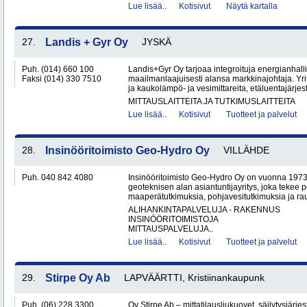
Lue lisää..
Kotisivut
Näytä kartalla
27.
Landis + Gyr Oy
JYSKÄ
Puh. (014) 660 100
Landis+Gyr Oy tarjoaa integroituja energianhalli
Faksi (014) 330 7510
maailmanlaajuisesti alansa markkinajohtaja. Yrit
ja kaukolämpö- ja vesimittareita, etäluentajärjest
MITTAUSLAITTEITA JA TUTKIMUSLAITTEITA
Lue lisää..
Kotisivut
Tuotteet ja palvelut
28.
Insinööritoimisto Geo-Hydro Oy
VILLÄHDE
Puh. 040 842 4080
Insinööritoimisto Geo-Hydro Oy on vuonna 1973
geoteknisen alan asiantuntijayritys, joka tekee 
maaperätutkimuksia, pohjavesitutkimuksia ja rau
ALIHANKINTAPALVELUJA - RAKENNUS
INSINÖÖRITOIMISTOJA
MITTAUSPALVELUJA..
Lue lisää..
Kotisivut
Tuotteet ja palvelut
29.
Stirpe Oy Ab
LAPVÄÄRTTI, Kristiinankaupunk
Puh. (06) 228 3300
Oy Stirpe Ab – mittatilausliukuovet, säilytysjärj