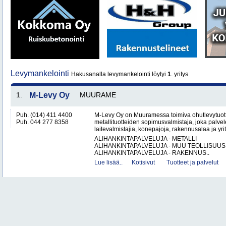
Levymankelointi
Hakusanalla levymankelointi löytyi
1
. yritys
1.
M-Levy Oy
MUURAME
Puh. (014) 411 4400
M-Levy Oy on Muuramessa toimiva ohutlevytuotte
Puh. 044 277 8358
metallituotteiden sopimusvalmistaja, joka palvele
laitevalmistajia, konepajoja, rakennusalaa ja yri
ALIHANKINTAPALVELUJA - METALLI
ALIHANKINTAPALVELUJA - MUU TEOLLISUUS
ALIHANKINTAPALVELUJA - RAKENNUS..
Lue lisää..
Kotisivut
Tuotteet ja palvelut