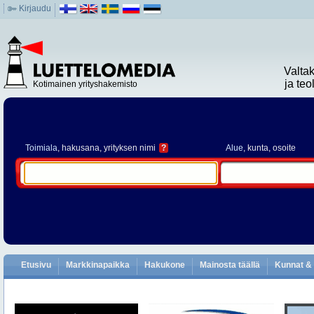
Kirjaudu
Valta
ja te
Kotimainen yrityshakemisto
Toimiala
, hakusana, yrityksen nimi
?
Alue
, kunta, osoite
Etusivu
Markkinapaikka
Hakukone
Mainosta täällä
Kunnat & 