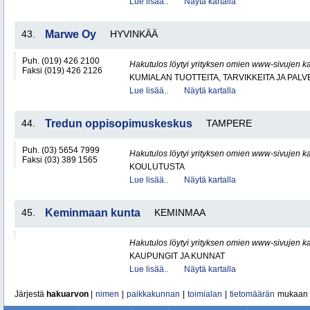
Lue lisää..
Näytä kartalla
43.
Marwe Oy
HYVINKÄÄ
Puh. (019) 426 2100
Hakutulos löytyi yrityksen omien www-sivujen ka
Faksi (019) 426 2126
KUMIALAN TUOTTEITA, TARVIKKEITA JA PAL
Lue lisää..
Näytä kartalla
44.
Tredun oppisopimuskeskus
TAMPERE
Puh. (03) 5654 7999
Hakutulos löytyi yrityksen omien www-sivujen ka
Faksi (03) 389 1565
KOULUTUSTA
Lue lisää..
Näytä kartalla
45.
Keminmaan kunta
KEMINMAA
Hakutulos löytyi yrityksen omien www-sivujen ka
KAUPUNGIT JA KUNNAT
Lue lisää..
Näytä kartalla
Järjestä
hakuarvon
|
nimen
|
paikkakunnan
|
toimialan
|
tietomäärän
mukaan