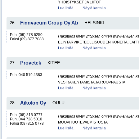
YHDISTYKSET JA LIITOT
Lue lisää..
Näytä kartalla
26.
Finnvacum Group Oy Ab
HELSINKI
Puh. (09) 278 6250
Hakutulos löytyi yrityksen omien www-sivujen ka
Faksi (09) 877 7088
ELINTARVIKETEOLLISUUDEN KONEITA, LAITTE
Lue lisää..
Näytä kartalla
27.
Provetek
KITEE
Puh. 040 519 4383
Hakutulos löytyi yrityksen omien www-sivujen ka
VESIRAKENTAMISTA JA RUOPPAUSTA
Lue lisää..
Näytä kartalla
28.
Aikolon Oy
OULU
Puh. (08) 815 0777
Hakutulos löytyi yrityksen omien www-sivujen ka
Puh. 044 728 5010
MUOVITUOTEVALMISTUSTA
Faksi (08) 815 0778
Lue lisää..
Näytä kartalla