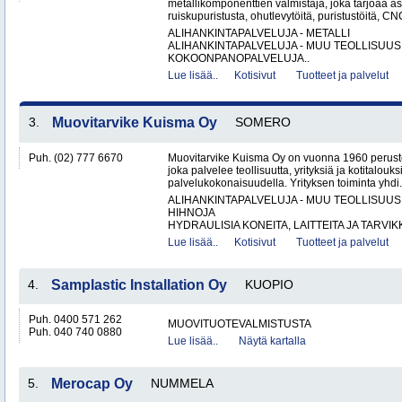
metallikomponenttien valmistaja, joka tarjoaa as
ruiskupuristusta, ohutlevytöitä, puristustöitä, CNC
ALIHANKINTAPALVELUJA - METALLI
ALIHANKINTAPALVELUJA - MUU TEOLLISUUS
KOKOONPANOPALVELUJA..
Lue lisää..
Kotisivut
Tuotteet ja palvelut
3.
Muovitarvike Kuisma Oy
SOMERO
Puh. (02) 777 6670
Muovitarvike Kuisma Oy on vuonna 1960 peruste
joka palvelee teollisuutta, yrityksiä ja kotitalouks
palvelukokonaisuudella. Yrityksen toiminta yhdi.
ALIHANKINTAPALVELUJA - MUU TEOLLISUUS
HIHNOJA
HYDRAULISIA KONEITA, LAITTEITA JA TARVIKK
Lue lisää..
Kotisivut
Tuotteet ja palvelut
4.
Samplastic Installation Oy
KUOPIO
Puh. 0400 571 262
MUOVITUOTEVALMISTUSTA
Puh. 040 740 0880
Lue lisää..
Näytä kartalla
5.
Merocap Oy
NUMMELA