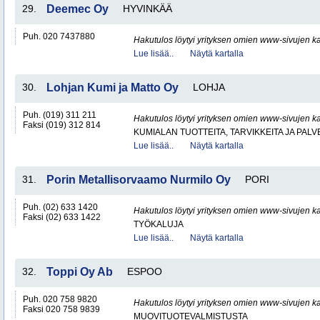
29.
Deemec Oy
HYVINKÄÄ
Puh. 020 7437880
Hakutulos löytyi yrityksen omien www-sivujen ka
Lue lisää..
Näytä kartalla
30.
Lohjan Kumi ja Matto Oy
LOHJA
Puh. (019) 311 211
Hakutulos löytyi yrityksen omien www-sivujen ka
Faksi (019) 312 814
KUMIALAN TUOTTEITA, TARVIKKEITA JA PAL
Lue lisää..
Näytä kartalla
31.
Porin Metallisorvaamo Nurmilo Oy
PORI
Puh. (02) 633 1420
Hakutulos löytyi yrityksen omien www-sivujen ka
Faksi (02) 633 1422
TYÖKALUJA
Lue lisää..
Näytä kartalla
32.
Toppi Oy Ab
ESPOO
Puh. 020 758 9820
Hakutulos löytyi yrityksen omien www-sivujen ka
Faksi 020 758 9839
MUOVITUOTEVALMISTUSTA