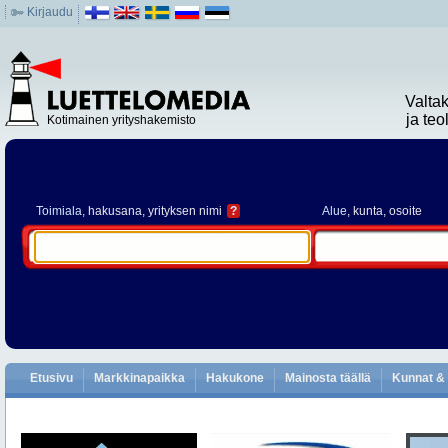
Kirjaudu
Valta
ja te
Kotimainen yrityshakemisto
Toimiala
, hakusana, yrityksen nimi
?
Alue
, kunta, osoite
Etusivu
Markkinapaikka
Hakukone
Mainosta täällä
Kunnat & 