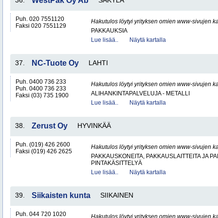
36.
WestPak Oy Ab
SÄKYLÄ
Puh. 020 7551120
Hakutulos löytyi yrityksen omien www-sivujen ka
Faksi 020 7551129
PAKKAUKSIA
Lue lisää..
Näytä kartalla
37.
NC-Tuote Oy
LAHTI
Puh. 0400 736 233
Hakutulos löytyi yrityksen omien www-sivujen ka
Puh. 0400 736 233
ALIHANKINTAPALVELUJA - METALLI
Faksi (03) 735 1900
Lue lisää..
Näytä kartalla
38.
Zerust Oy
HYVINKÄÄ
Puh. (019) 426 2600
Hakutulos löytyi yrityksen omien www-sivujen ka
Faksi (019) 426 2625
PAKKAUSKONEITA, PAKKAUSLAITTEITA JA P
PINTAKÄSITTELYÄ
Lue lisää..
Näytä kartalla
39.
Siikaisten kunta
SIIKAINEN
Puh. 044 720 1020
Hakutulos löytyi yrityksen omien www-sivujen ka