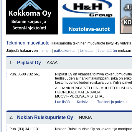
Tekninen muovituote
Hakusanoilla tekninen muovituote löytyi
45
yritystä
Järjestä
hakuarvon
|
nimen
|
paikkakunnan
|
toimialan
|
tietomäärän
mukaan
1.
Piiplast Oy
AKAA
Puh. 0500 732 561
Piiplast Oy on Akaassa toimiva kokenut muovituo
teollisuuden alihankintakumppani, joka on erikoi
kestomuovituotteiden ruiskuvaluun. Yritys palvel
ALIHANKINTAPALVELUJA - MUU TEOLLISUUS
HUONEKALUMATERIAALIA
MUOVI - PUOLIVALMISTEITA..
Lue lisää..
Kotisivut
Tuotteet ja palvelut
2.
Nokian Ruiskupuriste Oy
NOKIA
Puh. (03) 341 1131
Nokian Ruiskupuriste Oy on kokenut ja monipuo