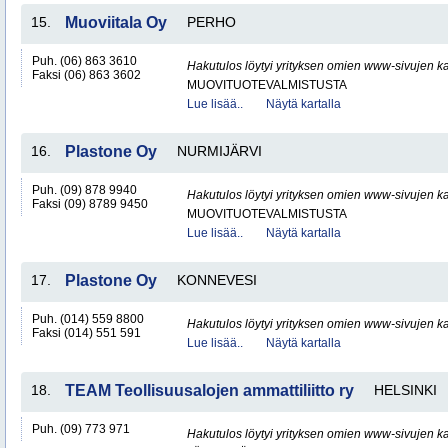
15.
Muoviitala Oy
PERHO
Puh. (06) 863 3610
Hakutulos löytyi yrityksen omien www-sivujen ka
Faksi (06) 863 3602
MUOVITUOTEVALMISTUSTA
Lue lisää..
Näytä kartalla
16.
Plastone Oy
NURMIJÄRVI
Puh. (09) 878 9940
Hakutulos löytyi yrityksen omien www-sivujen ka
Faksi (09) 8789 9450
MUOVITUOTEVALMISTUSTA
Lue lisää..
Näytä kartalla
17.
Plastone Oy
KONNEVESI
Puh. (014) 559 8800
Hakutulos löytyi yrityksen omien www-sivujen ka
Faksi (014) 551 591
Lue lisää..
Näytä kartalla
18.
TEAM Teollisuusalojen ammattiliitto ry
HELSINKI
Puh. (09) 773 971
Hakutulos löytyi yrityksen omien www-sivujen ka