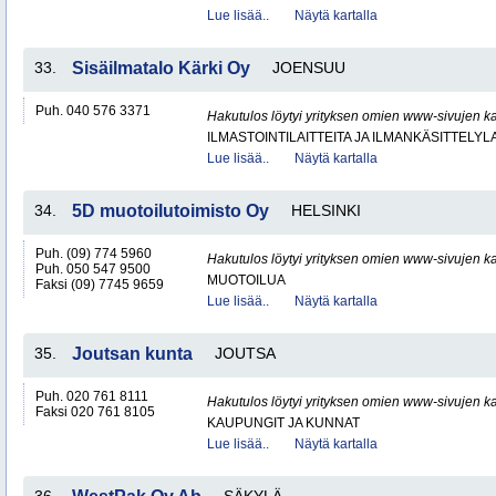
Lue lisää..
Näytä kartalla
33.
Sisäilmatalo Kärki Oy
JOENSUU
Puh. 040 576 3371
Hakutulos löytyi yrityksen omien www-sivujen ka
ILMASTOINTILAITTEITA JA ILMANKÄSITTELYLA
Lue lisää..
Näytä kartalla
34.
5D muotoilutoimisto Oy
HELSINKI
Puh. (09) 774 5960
Hakutulos löytyi yrityksen omien www-sivujen ka
Puh. 050 547 9500
MUOTOILUA
Faksi (09) 7745 9659
Lue lisää..
Näytä kartalla
35.
Joutsan kunta
JOUTSA
Puh. 020 761 8111
Hakutulos löytyi yrityksen omien www-sivujen ka
Faksi 020 761 8105
KAUPUNGIT JA KUNNAT
Lue lisää..
Näytä kartalla