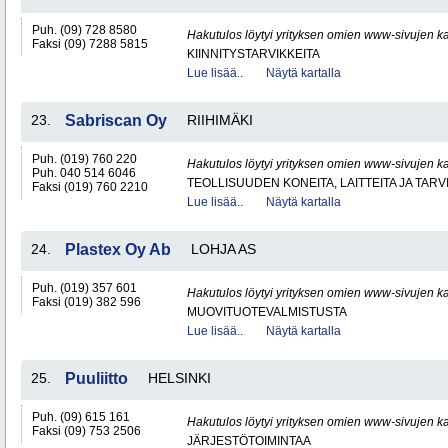
Puh. (09) 728 8580
Hakutulos löytyi yrityksen omien www-sivujen ka
Faksi (09) 7288 5815
KIINNITYSTARVIKKEITA
Lue lisää..
Näytä kartalla
23.
Sabriscan Oy
RIIHIMÄKI
Puh. (019) 760 220
Hakutulos löytyi yrityksen omien www-sivujen ka
Puh. 040 514 6046
TEOLLISUUDEN KONEITA, LAITTEITA JA TARV
Faksi (019) 760 2210
Lue lisää..
Näytä kartalla
24.
Plastex Oy Ab
LOHJA AS
Puh. (019) 357 601
Hakutulos löytyi yrityksen omien www-sivujen ka
Faksi (019) 382 596
MUOVITUOTEVALMISTUSTA
Lue lisää..
Näytä kartalla
25.
Puuliitto
HELSINKI
Puh. (09) 615 161
Hakutulos löytyi yrityksen omien www-sivujen ka
Faksi (09) 753 2506
JÄRJESTÖTOIMINTAA