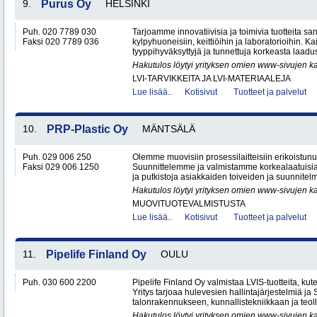
9.
Purus Oy
HELSINKI
Puh. 020 7789 030
Tarjoamme innovatiivisia ja toimivia tuotteita sanit
Faksi 020 7789 036
kylpyhuoneisiin, keittiöihin ja laboratorioihin. K
tyyppihyväksyttyjä ja tunnettuja korkeasta laadus
Hakutulos löytyi yrityksen omien www-sivujen ka
LVI-TARVIKKEITA JA LVI-MATERIAALEJA
Lue lisää..
Kotisivut
Tuotteet ja palvelut
10.
PRP-Plastic Oy
MÄNTSÄLÄ
Puh. 029 006 250
Olemme muovisiin prosessilaitteisiin erikoistunut
Faksi 029 006 1250
Suunnittelemme ja valmistamme korkealaatuisia 
ja putkistoja asiakkaiden toiveiden ja suunnitelm
Hakutulos löytyi yrityksen omien www-sivujen ka
MUOVITUOTEVALMISTUSTA
Lue lisää..
Kotisivut
Tuotteet ja palvelut
11.
Pipelife Finland Oy
OULU
Puh. 030 600 2200
Pipelife Finland Oy valmistaa LVIS-tuotteita, kuten
Yritys tarjoaa hulevesien hallintajärjestelmiä j
talonrakennukseen, kunnallistekniikkaan ja teoll
Hakutulos löytyi yrityksen omien www-sivujen ka