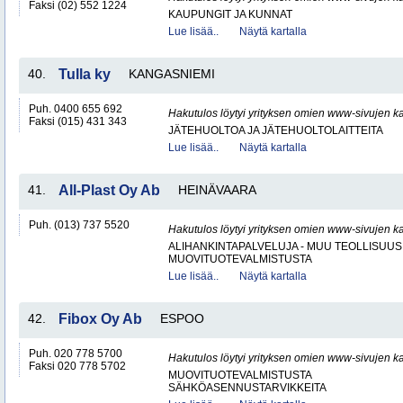
Faksi (02) 552 1224
KAUPUNGIT JA KUNNAT
Lue lisää..
Näytä kartalla
40.
Tulla ky
KANGASNIEMI
Puh. 0400 655 692
Hakutulos löytyi yrityksen omien www-sivujen ka
Faksi (015) 431 343
JÄTEHUOLTOA JA JÄTEHUOLTOLAITTEITA
Lue lisää..
Näytä kartalla
41.
All-Plast Oy Ab
HEINÄVAARA
Puh. (013) 737 5520
Hakutulos löytyi yrityksen omien www-sivujen ka
ALIHANKINTAPALVELUJA - MUU TEOLLISUUS
MUOVITUOTEVALMISTUSTA
Lue lisää..
Näytä kartalla
42.
Fibox Oy Ab
ESPOO
Puh. 020 778 5700
Hakutulos löytyi yrityksen omien www-sivujen ka
Faksi 020 778 5702
MUOVITUOTEVALMISTUSTA
SÄHKÖASENNUSTARVIKKEITA