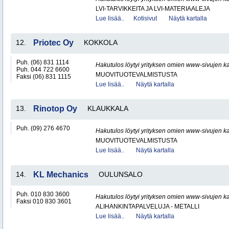
LVI-TARVIKKEITA JA LVI-MATERIAALEJA
Lue lisää..
Kotisivut
Näytä kartalla
12.
Priotec Oy
KOKKOLA
Puh. (06) 831 1114
Hakutulos löytyi yrityksen omien www-sivujen ka
Puh. 044 722 6600
MUOVITUOTEVALMISTUSTA
Faksi (06) 831 1115
Lue lisää..
Näytä kartalla
13.
Rinotop Oy
KLAUKKALA
Puh. (09) 276 4670
Hakutulos löytyi yrityksen omien www-sivujen ka
MUOVITUOTEVALMISTUSTA
Lue lisää..
Näytä kartalla
14.
KL Mechanics
OULUNSALO
Puh. 010 830 3600
Hakutulos löytyi yrityksen omien www-sivujen ka
Faksi 010 830 3601
ALIHANKINTAPALVELUJA - METALLI
Lue lisää..
Näytä kartalla