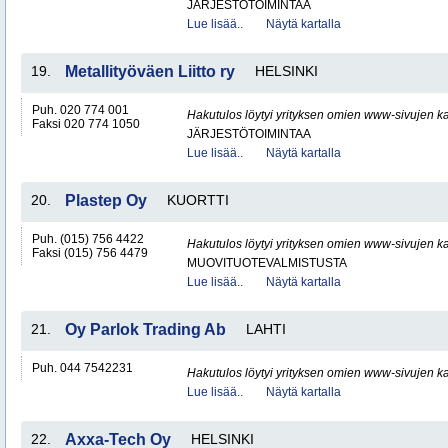
JÄRJESTÖTOIMINTAA
Lue lisää..
Näytä kartalla
19.
Metallityöväen Liitto ry
HELSINKI
Puh. 020 774 001
Hakutulos löytyi yrityksen omien www-sivujen ka
Faksi 020 774 1050
JÄRJESTÖTOIMINTAA
Lue lisää..
Näytä kartalla
20.
Plastep Oy
KUORTTI
Puh. (015) 756 4422
Hakutulos löytyi yrityksen omien www-sivujen ka
Faksi (015) 756 4479
MUOVITUOTEVALMISTUSTA
Lue lisää..
Näytä kartalla
21.
Oy Parlok Trading Ab
LAHTI
Puh. 044 7542231
Hakutulos löytyi yrityksen omien www-sivujen ka
Lue lisää..
Näytä kartalla
22.
Axxa-Tech Oy
HELSINKI