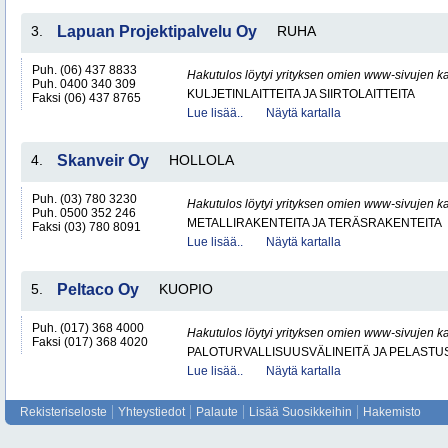
3.
Lapuan Projektipalvelu Oy
RUHA
Puh. (06) 437 8833
Hakutulos löytyi yrityksen omien www-sivujen ka
Puh. 0400 340 309
KULJETINLAITTEITA JA SIIRTOLAITTEITA
Faksi (06) 437 8765
Lue lisää..
Näytä kartalla
4.
Skanveir Oy
HOLLOLA
Puh. (03) 780 3230
Hakutulos löytyi yrityksen omien www-sivujen ka
Puh. 0500 352 246
METALLIRAKENTEITA JA TERÄSRAKENTEITA
Faksi (03) 780 8091
Lue lisää..
Näytä kartalla
5.
Peltaco Oy
KUOPIO
Puh. (017) 368 4000
Hakutulos löytyi yrityksen omien www-sivujen ka
Faksi (017) 368 4020
PALOTURVALLISUUSVÄLINEITÄ JA PELASTU
Lue lisää..
Näytä kartalla
Rekisteriseloste
Yhteystiedot
Palaute
Lisää Suosikkeihin
Hakemisto