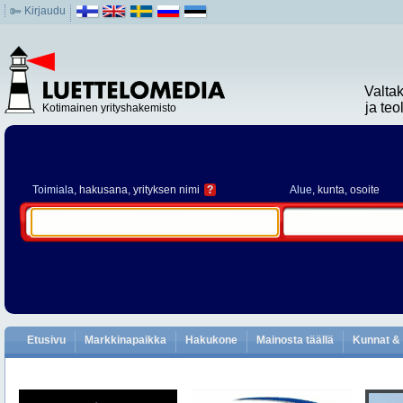
Kirjaudu
Valta
ja te
Kotimainen yrityshakemisto
Toimiala
, hakusana, yrityksen nimi
?
Alue
, kunta, osoite
Etusivu
Markkinapaikka
Hakukone
Mainosta täällä
Kunnat & 