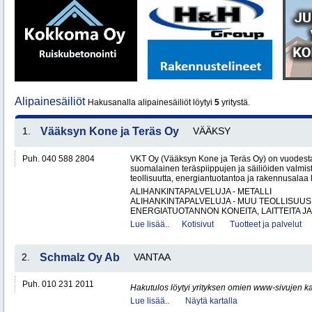
Alipainesäiliöt
Hakusanalla alipainesäiliöt löytyi
5
yritystä.
1.
Vääksyn Kone ja Teräs Oy
VÄÄKSY
Puh. 040 588 2804
VKT Oy (Vääksyn Kone ja Teräs Oy) on vuodesta
suomalainen teräspiippujen ja säiliöiden valmist
teollisuutta, energiantuotantoa ja rakennusalaa 
ALIHANKINTAPALVELUJA - METALLI
ALIHANKINTAPALVELUJA - MUU TEOLLISUUS
ENERGIATUOTANNON KONEITA, LAITTEITA JA 
Lue lisää..
Kotisivut
Tuotteet ja palvelut
2.
Schmalz Oy Ab
VANTAA
Puh. 010 231 2011
Hakutulos löytyi yrityksen omien www-sivujen ka
Lue lisää..
Näytä kartalla