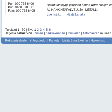
Puh. 020 775 6400
Hakutulos löytyi yrityksen omien www-sivujen ka
Puh. 0400 328 071
ALIHANKINTAPALVELUJA - METALLI
Faksi 020 775 6405
Lue lisää..
Näytä kartalla
Tulokset 1 - 50 | Sivu
1
2
3
4
5
6
Järjestä
hakuarvon
|
nimen
|
paikkakunnan
|
toimialan
|
tietomäärän
mukaan
Rekisteriseloste
Yhteystiedot
Palaute
Lisää Suosikkeihin
Hakemisto