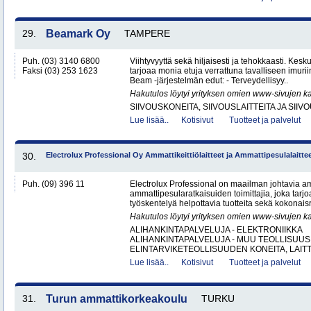
29.
Beamark Oy
TAMPERE
Puh. (03) 3140 6800
Viihtyvyyttä sekä hiljaisesti ja tehokkaasti. Kes
Faksi (03) 253 1623
tarjoaa monia etuja verrattuna tavalliseen imurii
Beam -järjestelmän edut: - Terveydellisyy..
Hakutulos löytyi yrityksen omien www-sivujen ka
SIIVOUSKONEITA, SIIVOUSLAITTEITA JA SIIV
Lue lisää..
Kotisivut
Tuotteet ja palvelut
30.
Electrolux Professional Oy Ammattikeittiölaitteet ja Ammattipesulalaitte
Puh. (09) 396 11
Electrolux Professional on maailman johtavia amm
ammattipesularatkaisuiden toimittajia, joka tarj
työskentelyä helpottavia tuotteita sekä kokonaisr
Hakutulos löytyi yrityksen omien www-sivujen ka
ALIHANKINTAPALVELUJA - ELEKTRONIIKKA
ALIHANKINTAPALVELUJA - MUU TEOLLISUUS
ELINTARVIKETEOLLISUUDEN KONEITA, LAITTE
Lue lisää..
Kotisivut
Tuotteet ja palvelut
31.
Turun ammattikorkeakoulu
TURKU