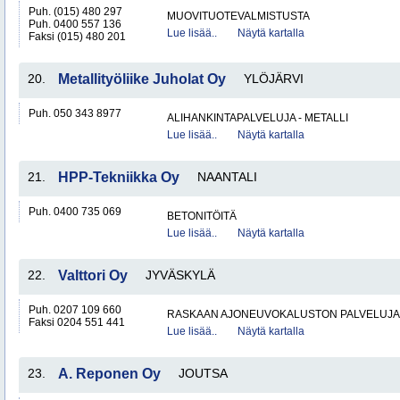
Puh. (015) 480 297
MUOVITUOTEVALMISTUSTA
Puh. 0400 557 136
Lue lisää..
Näytä kartalla
Faksi (015) 480 201
20.
Metallityöliike Juholat Oy
YLÖJÄRVI
Puh. 050 343 8977
ALIHANKINTAPALVELUJA - METALLI
Lue lisää..
Näytä kartalla
21.
HPP-Tekniikka Oy
NAANTALI
Puh. 0400 735 069
BETONITÖITÄ
Lue lisää..
Näytä kartalla
22.
Valttori Oy
JYVÄSKYLÄ
Puh. 0207 109 660
RASKAAN AJONEUVOKALUSTON PALVELUJA
Faksi 0204 551 441
Lue lisää..
Näytä kartalla
23.
A. Reponen Oy
JOUTSA