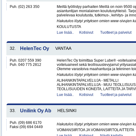
Puh. (02) 263 350
Meiltä työllistyy parhaiten Meillä on noin 9500 o
asiantuntijan monialainen koulutusyhteisö. Ta
palvelevaa koulutusta, tutkimus-, kehitys- ja inno
Hakutulos löytyi yrityksen omien www-sivujen ka
KOULUTUSTA
Lue lisää..
Kotisivut
Tuotteet ja palvelut
32.
HelenTec Oy
VANTAA
Puh. 0207 559 390
HelenTec Oy toimittaa Super Lube® -voiteluaine
Puh. 040 775 2812
voiteluaineet sekä teollisuuslevyjarrut yritysas
Olemme varastoiva maahantuoja ja tekninen toimi
Hakutulos löytyi yrityksen omien www-sivujen ka
ALIHANKINTAPALVELUJA - METALLI
ALIHANKINTAPALVELUJA - MUU TEOLLISUUS
TEOLLISUUDEN KONEITA, LAITTEITA JA TARVI
Lue lisää..
Kotisivut
Tuotteet ja palvelut
33.
Unilink Oy Ab
HELSINKI
Puh. (09) 686 6170
Hakutulos löytyi yrityksen omien www-sivujen ka
Faksi (09) 694 0449
VOIMANSIIRTOA JA VOIMANSIIRTOLAITTEITA
Lue lisää..
Kotisivut
Näytä kartalla