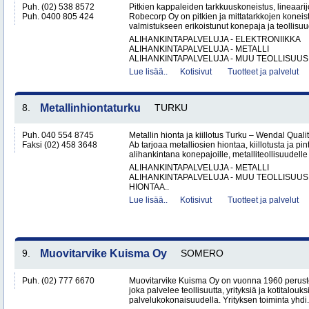
Puh. (02) 538 8572
Pitkien kappaleiden tarkkuuskoneistus, lineaarijo
Puh. 0400 805 424
Robecorp Oy on pitkien ja mittatarkkojen koneis
valmistukseen erikoistunut konepaja ja teollisuu
ALIHANKINTAPALVELUJA - ELEKTRONIIKKA
ALIHANKINTAPALVELUJA - METALLI
ALIHANKINTAPALVELUJA - MUU TEOLLISUUS.
Lue lisää..
Kotisivut
Tuotteet ja palvelut
8.
Metallinhiontaturku
TURKU
Puh. 040 554 8745
Metallin hionta ja kiillotus Turku – Wendal Qua
Faksi (02) 458 3648
Ab tarjoaa metalliosien hiontaa, kiillotusta ja pin
alihankintana konepajoille, metalliteollisuudelle 
ALIHANKINTAPALVELUJA - METALLI
ALIHANKINTAPALVELUJA - MUU TEOLLISUUS
HIONTAA..
Lue lisää..
Kotisivut
Tuotteet ja palvelut
9.
Muovitarvike Kuisma Oy
SOMERO
Puh. (02) 777 6670
Muovitarvike Kuisma Oy on vuonna 1960 peruste
joka palvelee teollisuutta, yrityksiä ja kotitalouks
palvelukokonaisuudella. Yrityksen toiminta yhdi.