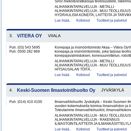
Siroc-hiekoitusratkaisuja teollisuudelle, rakennus
ALIHANKINTAPALVELUJA - METALLI
ALIHANKINTAPALVELUJA - MUU TEOLLISUUS
HYDRAULISIA KONEITA, LAITTEITA JA TARVIKK
Lue lisää..
Kotisivut
Tuotteet ja palvelut
3.
VITERA OY
VIIALA
Puh. (03) 543 5695
Konepaja ja insinööritoimisto Akaa – Vitera OyV
Puh. 0500 282 969
konepaja ja insinööritoimisto, joka tarjoaa teolli
konepajavalmistuksen, konesuunnittelun, robotti
ALIHANKINTAPALVELUJA - METALLI
ALIHANKINTAPALVELUJA - MUU TEOLLISUUS
HITSAUSALAN TÖITÄ..
Lue lisää..
Kotisivut
Tuotteet ja palvelut
4.
Keski-Suomen Ilmastointihuolto Oy
JYVÄSKYLÄ
Puh. (014) 410 4100
Ilmanvaihtohuolto Jyväskylä – Keski-Suomen Ilma
vuoden kokemuksella toimiva ilmanvaihdon ja ilm
Toteutamme ilmanvaihtohuollot, ilmanvaihtokone
ALIHANKINTAPALVELUJA - MUU TEOLLISUUS
ALIHANKINTAPALVELUJA - RAKENNUS
ILMASTOINTILAITTEITA JA ILMANKÄSITTELYLA
Lue lisää..
Kotisivut
Tuotteet ja palvelut