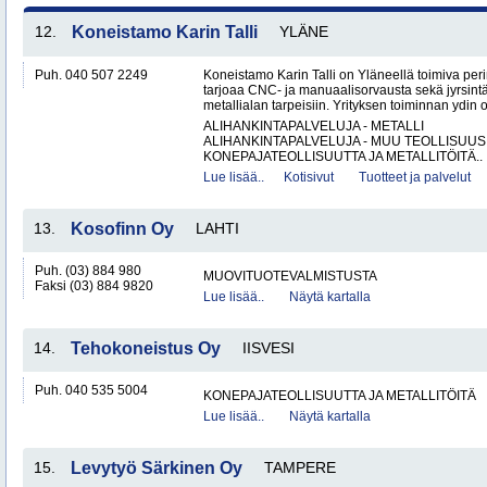
12.
Koneistamo Karin Talli
YLÄNE
Puh. 040 507 2249
Koneistamo Karin Talli on Yläneellä toimiva per
tarjoaa CNC- ja manuaalisorvausta sekä jyrsintä
metallialan tarpeisiin. Yrityksen toiminnan ydin o
ALIHANKINTAPALVELUJA - METALLI
ALIHANKINTAPALVELUJA - MUU TEOLLISUUS
KONEPAJATEOLLISUUTTA JA METALLITÖITÄ..
Lue lisää..
Kotisivut
Tuotteet ja palvelut
13.
Kosofinn Oy
LAHTI
Puh. (03) 884 980
MUOVITUOTEVALMISTUSTA
Faksi (03) 884 9820
Lue lisää..
Näytä kartalla
14.
Tehokoneistus Oy
IISVESI
Puh. 040 535 5004
KONEPAJATEOLLISUUTTA JA METALLITÖITÄ
Lue lisää..
Näytä kartalla
15.
Levytyö Särkinen Oy
TAMPERE