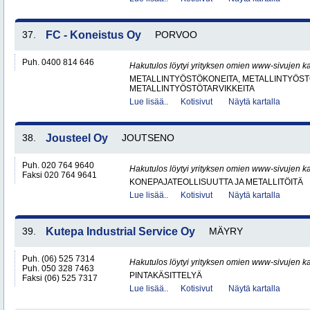
37.
FC - Koneistus Oy
PORVOO
Puh. 0400 814 646
Hakutulos löytyi yrityksen omien www-sivujen ka
METALLINTYÖSTÖKONEITA, METALLINTYÖSTÖ
METALLINTYÖSTÖTARVIKKEITA
Lue lisää..
Kotisivut
Näytä kartalla
38.
Jousteel Oy
JOUTSENO
Puh. 020 764 9640
Hakutulos löytyi yrityksen omien www-sivujen ka
Faksi 020 764 9641
KONEPAJATEOLLISUUTTA JA METALLITÖITÄ
Lue lisää..
Kotisivut
Näytä kartalla
39.
Kutepa Industrial Service Oy
MÄYRY
Puh. (06) 525 7314
Hakutulos löytyi yrityksen omien www-sivujen ka
Puh. 050 328 7463
PINTAKÄSITTELYÄ
Faksi (06) 525 7317
Lue lisää..
Kotisivut
Näytä kartalla