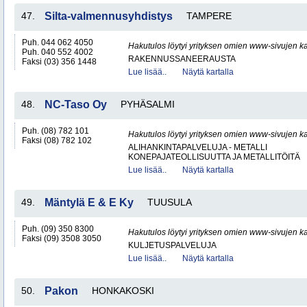
47.
Silta-valmennusyhdistys
TAMPERE
Puh. 044 062 4050
Hakutulos löytyi yrityksen omien www-sivujen ka
Puh. 040 552 4002
RAKENNUSSANEERAUSTA
Faksi (03) 356 1448
Lue lisää..
Näytä kartalla
48.
NC-Taso Oy
PYHÄSALMI
Puh. (08) 782 101
Hakutulos löytyi yrityksen omien www-sivujen ka
Faksi (08) 782 102
ALIHANKINTAPALVELUJA - METALLI
KONEPAJATEOLLISUUTTA JA METALLITÖITÄ
Lue lisää..
Näytä kartalla
49.
Mäntylä E & E Ky
TUUSULA
Puh. (09) 350 8300
Hakutulos löytyi yrityksen omien www-sivujen ka
Faksi (09) 3508 3050
KULJETUSPALVELUJA
Lue lisää..
Näytä kartalla
50.
Pakon
HONKAKOSKI