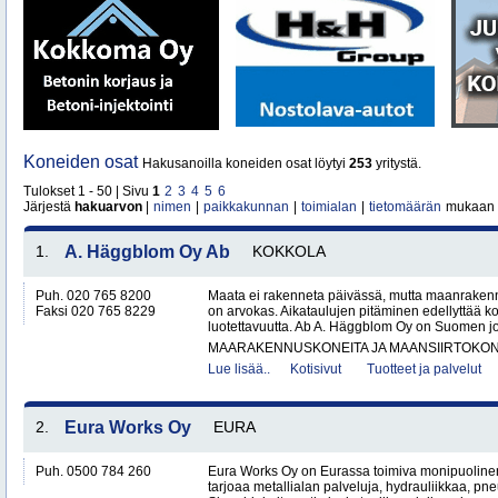
Koneiden osat
Hakusanoilla koneiden osat löytyi
253
yritystä.
Tulokset 1 - 50 | Sivu
1
2
3
4
5
6
Järjestä
hakuarvon
|
nimen
|
paikkakunnan
|
toimialan
|
tietomäärän
mukaan
1.
A. Häggblom Oy Ab
KOKKOLA
Puh. 020 765 8200
Maata ei rakenneta päivässä, mutta maanrakenn
Faksi 020 765 8229
on arvokas. Aikataulujen pitäminen edellyttää k
luotettavuutta. Ab A. Häggblom Oy on Suomen j
MAARAKENNUSKONEITA JA MAANSIIRTOKONE
Lue lisää..
Kotisivut
Tuotteet ja palvelut
2.
Eura Works Oy
EURA
Puh. 0500 784 260
Eura Works Oy on Eurassa toimiva monipuolinen
tarjoaa metallialan palveluja, hydrauliikkaa, pn