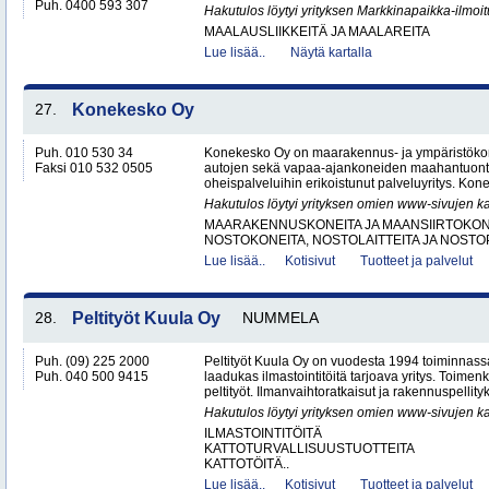
Puh. 0400 593 307
Hakutulos löytyi yrityksen Markkinapaikka-ilmoi
MAALAUSLIIKKEITÄ JA MAALAREITA
Lue lisää..
Näytä kartalla
27.
Konekesko Oy
Puh. 010 530 34
Konekesko Oy on maarakennus- ja ympäristökone
Faksi 010 532 0505
autojen sekä vapaa-ajankoneiden maahantuontii
oheispalveluihin erikoistunut palveluyritys. Kon
Hakutulos löytyi yrityksen omien www-sivujen ka
MAARAKENNUSKONEITA JA MAANSIIRTOKONE
NOSTOKONEITA, NOSTOLAITTEITA JA NOST
Lue lisää..
Kotisivut
Tuotteet ja palvelut
28.
Peltityöt Kuula Oy
NUMMELA
Puh. (09) 225 2000
Peltityöt Kuula Oy on vuodesta 1994 toiminnassa
Puh. 040 500 9415
laadukas ilmastointitöitä tarjoava yritys. Toi
peltityöt. Ilmanvaihtoratkaisut ja rakennuspellityk
Hakutulos löytyi yrityksen omien www-sivujen ka
ILMASTOINTITÖITÄ
KATTOTURVALLISUUSTUOTTEITA
KATTOTÖITÄ..
Lue lisää..
Kotisivut
Tuotteet ja palvelut