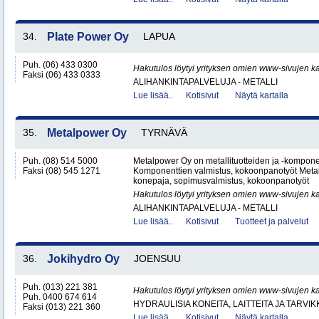
34.
Plate Power Oy
LAPUA
Puh. (06) 433 0300
Hakutulos löytyi yrityksen omien www-sivujen ka
Faksi (06) 433 0333
ALIHANKINTAPALVELUJA - METALLI
Lue lisää..
Kotisivut
Näytä kartalla
35.
Metalpower Oy
TYRNÄVÄ
Puh. (08) 514 5000
Metalpower Oy on metallituotteiden ja -kompone
Faksi (08) 545 1271
Komponenttien valmistus, kokoonpanotyöt Metall
konepaja, sopimusvalmistus, kokoonpanotyöt
Hakutulos löytyi yrityksen omien www-sivujen ka
ALIHANKINTAPALVELUJA - METALLI
Lue lisää..
Kotisivut
Tuotteet ja palvelut
36.
Jokihydro Oy
JOENSUU
Puh. (013) 221 381
Hakutulos löytyi yrityksen omien www-sivujen ka
Puh. 0400 674 614
HYDRAULISIA KONEITA, LAITTEITA JA TARVIK
Faksi (013) 221 360
Lue lisää..
Kotisivut
Näytä kartalla