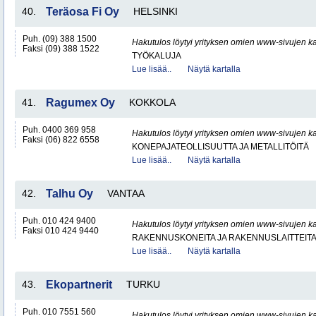
40.
Teräosa Fi Oy
HELSINKI
Puh. (09) 388 1500
Hakutulos löytyi yrityksen omien www-sivujen ka
Faksi (09) 388 1522
TYÖKALUJA
Lue lisää..
Näytä kartalla
41.
Ragumex Oy
KOKKOLA
Puh. 0400 369 958
Hakutulos löytyi yrityksen omien www-sivujen ka
Faksi (06) 822 6558
KONEPAJATEOLLISUUTTA JA METALLITÖITÄ
Lue lisää..
Näytä kartalla
42.
Talhu Oy
VANTAA
Puh. 010 424 9400
Hakutulos löytyi yrityksen omien www-sivujen ka
Faksi 010 424 9440
RAKENNUSKONEITA JA RAKENNUSLAITTEIT
Lue lisää..
Näytä kartalla
43.
Ekopartnerit
TURKU
Puh. 010 7551 560
Hakutulos löytyi yrityksen omien www-sivujen ka