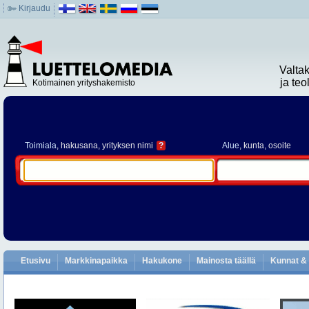
Kirjaudu
Valta
ja te
Kotimainen yrityshakemisto
Toimiala
, hakusana, yrityksen nimi
?
Alue
, kunta, osoite
Etusivu
Markkinapaikka
Hakukone
Mainosta täällä
Kunnat & 