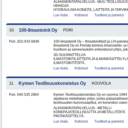
ALIHANKINTAPALVELUJA - MUU TEOLLISUUS
HIHNOJA
HYDRAULISIA KONEITA, LAITTEITA JA TARVIKK
Lue lisää..
Kotisivut
Tuotteet ja palvelut
10.
100-Ilmastointi Oy
PORI
Puh. (02) 633 6849
100-ilmastointi Oy – Ilmastointityöt ja LVI-palvel
Ilmastointi Oy on Porista toimiva ilmanvaihto- ja 
huoltoon ja saneerauksiin erikoistunut yritys, jok
3D-SUUNNITTELUA
ILMASTOINTILAITTEITA JA ILMANKÄSITTELYLA
ILMASTOINTITÖITÄ..
Lue lisää..
Kotisivut
Tuotteet ja palvelut
11.
Kymen Teollisuuskoneistus Oy
KOUVOLA
Puh. 040 535 2864
Kymen Teollisuuskoneistus Oy on vuonna 1994 
sijaitseva metallialan yritys, jonka pääasiallise
teollisuuden kunnossapitoa, eri koneiston osien 
ALIHANKINTAPALVELUJA - METALLI
KONEPAJATEOLLISUUTTA JA METALLITÖITÄ
PINTAKÄSITTELYÄ..
Lue lisää..
Kotisivut
Tuotteet ja palvelut