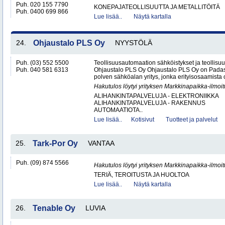
Puh. 020 155 7790
KONEPAJATEOLLISUUTTA JA METALLITÖITÄ
Puh. 0400 699 866
Lue lisää..
Näytä kartalla
24.
Ohjaustalo PLS Oy
NYYSTÖLÄ
Puh. (03) 552 5500
Teollisuusautomaation sähköistykset ja teollisu
Puh. 040 581 6313
Ohjaustalo PLS Oy Ohjaustalo PLS Oy on Padasj
polven sähköalan yritys, jonka erityisosaamista o
Hakutulos löytyi yrityksen Markkinapaikka-ilmoi
ALIHANKINTAPALVELUJA - ELEKTRONIIKKA
ALIHANKINTAPALVELUJA - RAKENNUS
AUTOMAATIOTA..
Lue lisää..
Kotisivut
Tuotteet ja palvelut
25.
Tark-Por Oy
VANTAA
Puh. (09) 874 5566
Hakutulos löytyi yrityksen Markkinapaikka-ilmoi
TERIÄ, TEROITUSTA JA HUOLTOA
Lue lisää..
Näytä kartalla
26.
Tenable Oy
LUVIA