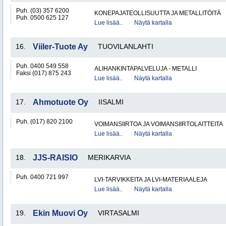
Puh. (03) 357 6200
KONEPAJATEOLLISUUTTA JA METALLITÖITÄ
Puh. 0500 625 127
Lue lisää..
Näytä kartalla
16.
Viiler-Tuote Ay
TUOVILANLAHTI
Puh. 0400 549 558
ALIHANKINTAPALVELUJA - METALLI
Faksi (017) 875 243
Lue lisää..
Näytä kartalla
17.
Ahmotuote Oy
IISALMI
Puh. (017) 820 2100
VOIMANSIIRTOA JA VOIMANSIIRTOLAITTEITA
Lue lisää..
Näytä kartalla
18.
JJS-RAISIO
MERIKARVIA
Puh. 0400 721 997
LVI-TARVIKKEITA JA LVI-MATERIAALEJA
Lue lisää..
Näytä kartalla
19.
Ekin Muovi Oy
VIRTASALMI