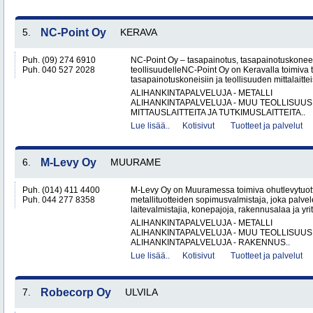
5.
NC-Point Oy
KERAVA
Puh. (09) 274 6910
NC-Point Oy – tasapainotus, tasapainotuskoneet 
Puh. 040 527 2028
teollisuudelleNC-Point Oy on Keravalla toimiva
tasapainotuskoneisiin ja teollisuuden mittalaitteis
ALIHANKINTAPALVELUJA - METALLI
ALIHANKINTAPALVELUJA - MUU TEOLLISUUS
MITTAUSLAITTEITA JA TUTKIMUSLAITTEITA..
Lue lisää..
Kotisivut
Tuotteet ja palvelut
6.
M-Levy Oy
MUURAME
Puh. (014) 411 4400
M-Levy Oy on Muuramessa toimiva ohutlevytuotte
Puh. 044 277 8358
metallituotteiden sopimusvalmistaja, joka palvele
laitevalmistajia, konepajoja, rakennusalaa ja yri
ALIHANKINTAPALVELUJA - METALLI
ALIHANKINTAPALVELUJA - MUU TEOLLISUUS
ALIHANKINTAPALVELUJA - RAKENNUS..
Lue lisää..
Kotisivut
Tuotteet ja palvelut
7.
Robecorp Oy
ULVILA