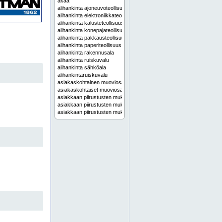
akaa
alihankinta ajoneuvoteollisuus
alihankinta elektroniikkateollisuus
alihankinta kalusteteollisuus
alihankinta konepajateollisuus
alihankinta pakkausteollisuus
alihankinta paperiteollisuus
alihankinta rakennusala
alihankinta ruiskuvalu
alihankinta sähköala
alihankintaruiskuvalu
asiakaskohtainen muoviosa
asiakaskohtaiset muoviosat
asiakkaan piirustusten mukainen muoviosa
asiakkaan piirustusten mukainen muovituote
asiakkaan piirustusten mukaiset muoviosat
asiakkaan piirustusten mukaiset muovituotteet
erikoismuovituote
erikoismuovituotteet
erilaiset kokoonpanotyöt
espoo
etelä-karjala
etelä-pohjanmaa
etelä-savo
helsinki
hyvinkää
häme
hämeenlinna
imatra
iso 9001:2015