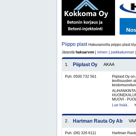
Piippo plast
Hakusanoilla piippo plast löy
Järjestä
hakuarvon
|
nimen
|
paikkakunnan
1.
Piiplast Oy
AKAA
Puh. 0500 732 561
Piiplast Oy on
teollisuuden a
kestomuovituot
ALIHANKINTA
HUONEKALUM
MUOVI - PUOL
Lue lisää..
2.
Hartman Rauta Oy Ab
VA
Puh. (06) 326 6111
Hartman Rauta