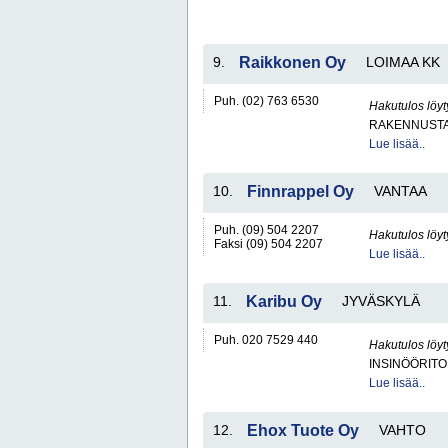
9.
Raikkonen Oy
LOIMAA KK
Puh. (02) 763 6530
Hakutulos löyt
RAKENNUSTA
Lue lisää..
10.
Finnrappel Oy
VANTAA
Puh. (09) 504 2207
Hakutulos löyt
Faksi (09) 504 2207
Lue lisää..
11.
Karibu Oy
JYVÄSKYLÄ
Puh. 020 7529 440
Hakutulos löyt
INSINÖÖRITO
Lue lisää..
12.
Ehox Tuote Oy
VAHTO