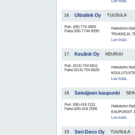
Lue lisää..
16.
Ultralink Oy
TUUSULA
Puh. (09) 774 4950
Hakutulos löyt
Faksi (09) 7744 9595
TRUKKEJA, T
Lue lisää..
17.
Keulink Oy
KEURUU
Puh. (014) 754 6611
Hakutulos löyt
Faksi (014) 754 6620
KOULUTUST
Lue lisää..
18.
Seinäjoen kaupunki
SEI
Puh. (06) 416 2111
Hakutulos löyt
Faksi (06) 416 2506
KAUPUNGIT 
Lue lisää..
19.
Seri-Deco Oy
TUUSULA