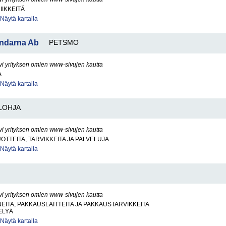
IIKKEITÄ
Näytä kartalla
undarna Ab
PETSMO
yi yrityksen omien www-sivujen kautta
A
Näytä kartalla
LOHJA
yi yrityksen omien www-sivujen kautta
OTTEITA, TARVIKKEITA JA PALVELUJA
Näytä kartalla
yi yrityksen omien www-sivujen kautta
ITA, PAKKAUSLAITTEITA JA PAKKAUSTARVIKKEITA
ELYÄ
Näytä kartalla