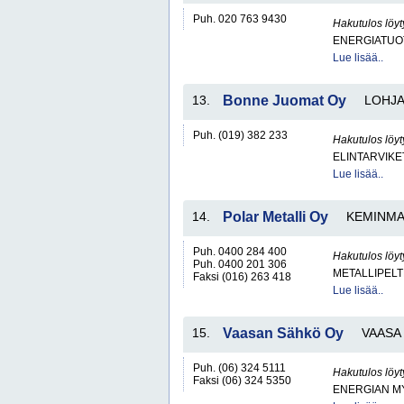
Puh. 020 763 9430
Hakutulos löyt
ENERGIATUOT
Lue lisää..
13.
Bonne Juomat Oy
LOHJA
Puh. (019) 382 233
Hakutulos löyt
ELINTARVIKE
Lue lisää..
14.
Polar Metalli Oy
KEMINM
Puh. 0400 284 400
Hakutulos löyt
Puh. 0400 201 306
METALLIPELT
Faksi (016) 263 418
Lue lisää..
15.
Vaasan Sähkö Oy
VAASA
Puh. (06) 324 5111
Hakutulos löyt
Faksi (06) 324 5350
ENERGIAN MY