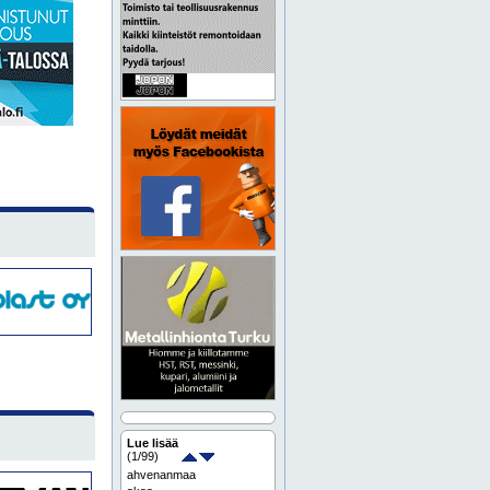
Lue lisää
(
1
/99)
ahvenanmaa