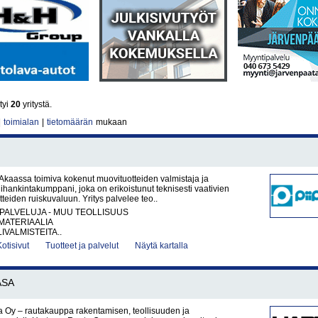
tyi
20
yritystä.
|
toimialan
|
tietomäärän
mukaan
 Akaassa toimiva kokenut muovituotteiden valmistaja ja
lihankintakumppani, joka on erikoistunut teknisesti vaativien
teiden ruiskuvaluun. Yritys palvelee teo..
PALVELUJA - MUU TEOLLISUUS
ATERIAALIA
IVALMISTEITA..
Kotisivut
Tuotteet ja palvelut
Näytä kartalla
ASA
 Oy – rautakauppa rakentamisen, teollisuuden ja