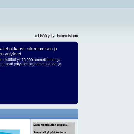
» Lisää yritys hakemistoon
ja tehokkaasti rakentamisen ja
en yritykset
 sisältää yli 70.000 ammattilaisen ja
dot sekä yrityksen tarjoamat tuotteet ja
ä