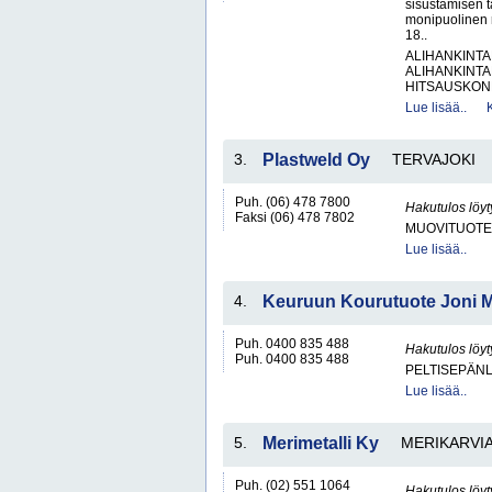
sisustamisen 
monipuolinen 
18..
ALIHANKINTA
ALIHANKINTA
HITSAUSKONE
Lue lisää..
3.
Plastweld Oy
TERVAJOKI
Puh. (06) 478 7800
Hakutulos löyt
Faksi (06) 478 7802
MUOVITUOTE
Lue lisää..
4.
Keuruun Kourutuote Joni M
Puh. 0400 835 488
Hakutulos löyt
Puh. 0400 835 488
PELTISEPÄNL
Lue lisää..
5.
Merimetalli Ky
MERIKARVI
Puh. (02) 551 1064
Hakutulos löyt