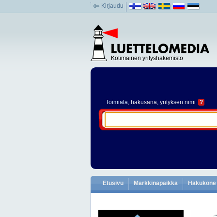
Kirjaudu
Kotimainen yrityshakemisto
Toimiala
, hakusana, yrityksen nimi
?
Etusivu
Markkinapaikka
Hakukone