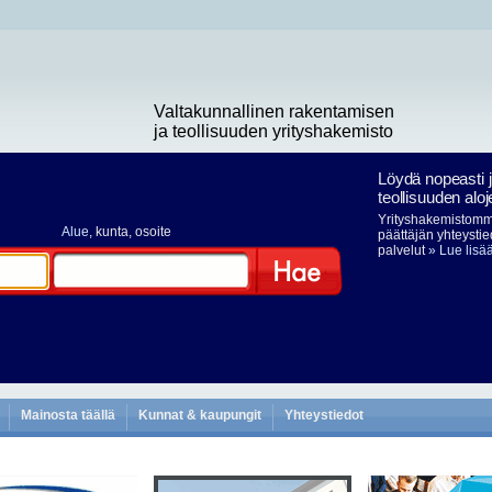
Valtakunnallinen rakentamisen
ja teollisuuden yrityshakemisto
Löydä nopeasti 
teollisuuden aloj
Yrityshakemistomme
Alue
, kunta, osoite
päättäjän yhteystie
palvelut
» Lue lisä
Hae
Mainosta täällä
Kunnat & kaupungit
Yhteystiedot