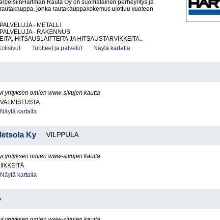
tarpeisiinHartman Rauta Oy on suomalainen perheyritys ja
rautakauppa, jonka rautakauppakokemus ulottuu vuoteen
PALVELUJA - METALLI
PALVELUJA - RAKENNUS
ITA, HITSAUSLAITTEITA JA HITSAUSTARVIKKEITA..
Kotisivut
Tuotteet ja palvelut
Näytä kartalla
yi yrityksen omien www-sivujen kautta
VALMISTUSTA
Näytä kartalla
etsola Ky
VILPPULA
yi yrityksen omien www-sivujen kautta
IIKKEITÄ
Näytä kartalla
A
yi yrityksen omien www-sivujen kautta