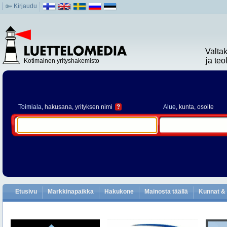
Kirjaudu
Valta
ja te
Kotimainen yrityshakemisto
Toimiala
, hakusana, yrityksen nimi
?
Alue
, kunta, osoite
Etusivu
Markkinapaikka
Hakukone
Mainosta täällä
Kunnat & 