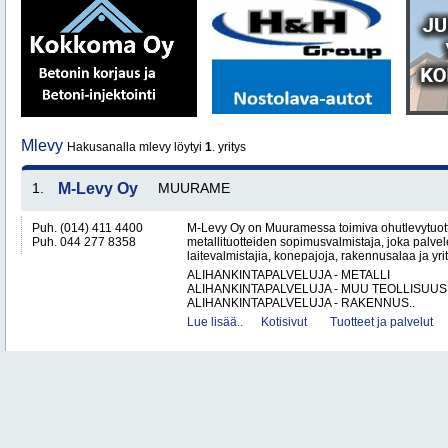
Mlevy
Hakusanalla mlevy löytyi
1
. yritys
1.
M-Levy Oy
MUURAME
Puh. (014) 411 4400
M-Levy Oy on Muuramessa toimiva ohutlevytuotte
Puh. 044 277 8358
metallituotteiden sopimusvalmistaja, joka palvele
laitevalmistajia, konepajoja, rakennusalaa ja yri
ALIHANKINTAPALVELUJA - METALLI
ALIHANKINTAPALVELUJA - MUU TEOLLISUUS
ALIHANKINTAPALVELUJA - RAKENNUS..
Lue lisää..
Kotisivut
Tuotteet ja palvelut