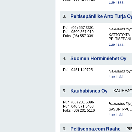
Lue lisää..
3.
Peltisepänliike Arto Turja O
Puh. (06) 557 3391
Hakutulos löyt
Puh. 0500 367 010
KATTOTÖITÄ
Faksi (06) 557 3391
PELTISEPÄNL
Lue lisää..
4.
Suomen Hormimiehet Oy
Puh. 0451 140725
Hakutulos löyt
Lue lisää..
5.
Kauhabisnes Oy
KAUHAJO
Puh. (06) 231 5396
Hakutulos löyt
Puh. 040 571 5403
SAVUPIIPPUJ
Faksi (06) 231 5116
Lue lisää..
6.
Peltiseppa.com Raahe
PI