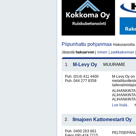
Piipunhattu pohjanmaa
Hakusanoilla 
Järjestä
hakuarvon
|
nimen
|
paikkakunnan
1.
M-Levy Oy
MUURAME
Puh. (014) 411 4400
M-Levy Oy on 
Puh. 044 277 8358
metallituottei
laitevalmistaji
ALIHANKINTA
ALIHANKINTA
ALIHANKINTA
Lue lisää..
2.
Ilmajoen Kattomestarit Oy
Puh. 0400 263 661
PELTISEPÄNL
Faksi (06) 424 7715