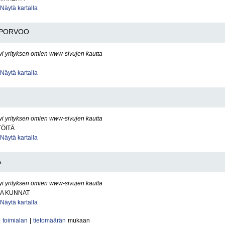
Näytä kartalla
PORVOO
yi yrityksen omien www-sivujen kautta
Näytä kartalla
yi yrityksen omien www-sivujen kautta
TÖITÄ
Näytä kartalla
Ä
yi yrityksen omien www-sivujen kautta
JA KUNNAT
Näytä kartalla
|
toimialan
|
tietomäärän
mukaan