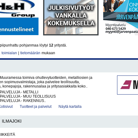
piipunhattu pohjanmaa löytyi
12
yritystä.
|
toimialan
|
tietomäärän
mukaan
Muuramessa toimiva ohutlevytuotteiden, metalliosien ja
den sopimusvalmistaja, joka palvelee teollisuutta,
a, konepajoja, rakennusalaa ja yritysasiakkaita koko..
PALVELUJA - METALLI
PALVELUJA - MUU TEOLLISUUS
PALVELUJA - RAKENNUS..
Kotisivut
Tuotteet ja palvelut
Näytä kartalla
ILMAJOKI
IIKKEITÄ