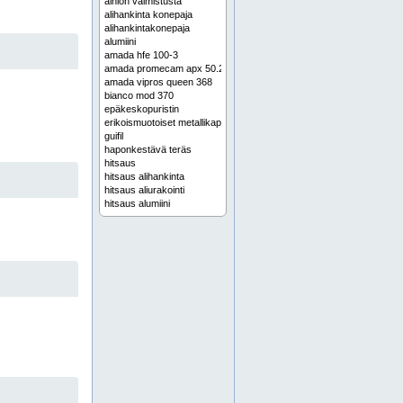
aihion valmistusta
alihankinta konepaja
alihankintakonepaja
alumiini
amada hfe 100-3
amada promecam apx 50.20
amada vipros queen 368
bianco mod 370
epäkeskopuristin
erikoismuotoiset metallikappaleet
guifil
haponkestävä teräs
hitsaus
hitsaus alihankinta
hitsaus aliurakointi
hitsaus alumiini
hitsaus espoo
hitsaus helsinki
hitsaus jyväskylä
hitsaus keski-suomi
hitsaus muurame
hitsaus pirkanmaa
hitsaus pohjanmaa
hitsaus pori
hitsaus rosteri
hitsaus ruostumaton
hitsaus ruostumaton teräs
hitsaus satakunta
hitsaus seinäjoki
hitsaus tampere