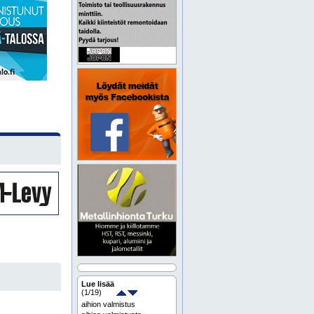
Lue lisää
(
1
/19)
aihion valmistus