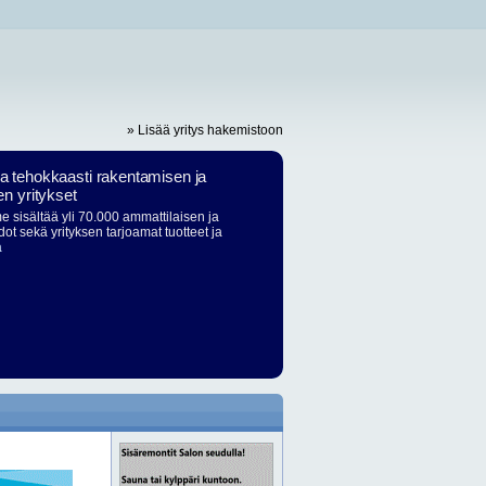
» Lisää yritys hakemistoon
ja tehokkaasti rakentamisen ja
en yritykset
 sisältää yli 70.000 ammattilaisen ja
dot sekä yrityksen tarjoamat tuotteet ja
ä