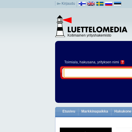
Kirjaudu
Kotimainen yrityshakemisto
Toimiala
, hakusana, yrityksen nimi
?
Etusivu
Markkinapaikka
Hakukone