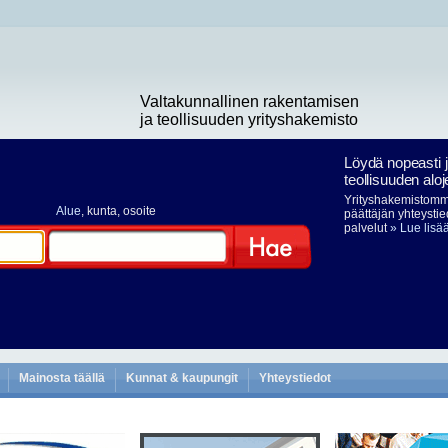
Valtakunnallinen rakentamisen
ja teollisuuden yrityshakemisto
Löydä nopeasti 
teollisuuden aloj
Yrityshakemistomme
Alue
, kunta, osoite
päättäjän yhteystie
palvelut
» Lue lisä
Hae
Mainosta täällä
Kunnat & kaupungit
Yhteystiedot