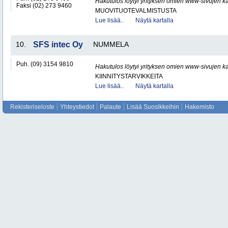
Hakutulos löytyi yrityksen omien www-sivujen ka
Faksi (02) 273 9460
MUOVITUOTEVALMISTUSTA
Lue lisää..
Näytä kartalla
10.
SFS intec Oy
NUMMELA
Puh. (09) 3154 9810
Hakutulos löytyi yrityksen omien www-sivujen ka
KIINNITYSTARVIKKEITA
Lue lisää..
Näytä kartalla
Rekisteriseloste
Yhteystiedot
Palaute
Lisää Suosikkeihin
Hakemisto