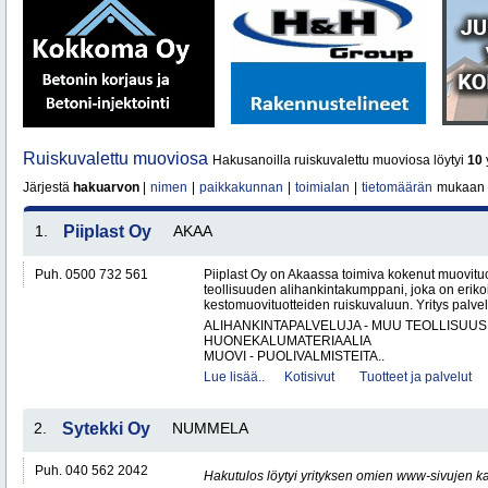
Ruiskuvalettu muoviosa
Hakusanoilla ruiskuvalettu muoviosa löytyi
10
y
Järjestä
hakuarvon
|
nimen
|
paikkakunnan
|
toimialan
|
tietomäärän
mukaan
1.
Piiplast Oy
AKAA
Puh. 0500 732 561
Piiplast Oy on Akaassa toimiva kokenut muovituo
teollisuuden alihankintakumppani, joka on erikoi
kestomuovituotteiden ruiskuvaluun. Yritys palvel
ALIHANKINTAPALVELUJA - MUU TEOLLISUUS
HUONEKALUMATERIAALIA
MUOVI - PUOLIVALMISTEITA..
Lue lisää..
Kotisivut
Tuotteet ja palvelut
2.
Sytekki Oy
NUMMELA
Puh. 040 562 2042
Hakutulos löytyi yrityksen omien www-sivujen ka