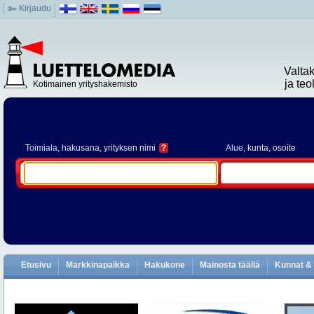
Kirjaudu
Valta
ja te
Kotimainen yrityshakemisto
Toimiala
, hakusana, yrityksen nimi
?
Alue
, kunta, osoite
Etusivu
Markkinapaikka
Hakukone
Mainosta täällä
Kunnat & 