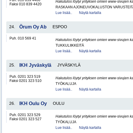
Puh. 010 839 4400
Hakutulos löytyi yrityksen omien www-sivujen ka
Faksi 010 839 4420
RASKAAN AJONEUVOKALUSTON VARUSTEITA 
Lue lisää..
Näytä kartalla
24.
Örum Oy Ab
ESPOO
Puh. 010 569 41
Hakutulos löytyi yrityksen omien www-sivujen ka
TUKKULIIKKEITÄ
Lue lisää..
Näytä kartalla
25.
IKH Jyväskylä
JYVÄSKYLÄ
Puh. 0201 323 519
Hakutulos löytyi yrityksen omien www-sivujen ka
Faksi 0201 323 510
TYÖKALUJA
Lue lisää..
Näytä kartalla
26.
IKH Oulu Oy
OULU
Puh. 0201 323 529
Hakutulos löytyi yrityksen omien www-sivujen ka
Faksi 0201 323 527
TYÖKALUJA
Lue lisää..
Näytä kartalla