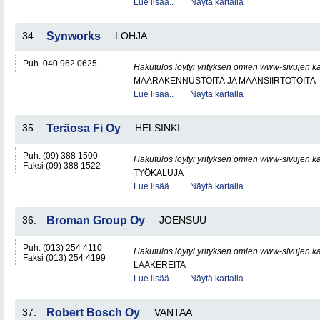
Lue lisää..
Näytä kartalla
34.
Synworks
LOHJA
Puh. 040 962 0625
Hakutulos löytyi yrityksen omien www-sivujen ka
MAARAKENNUSTÖITÄ JA MAANSIIRTOTÖITÄ
Lue lisää..
Näytä kartalla
35.
Teräosa Fi Oy
HELSINKI
Puh. (09) 388 1500
Hakutulos löytyi yrityksen omien www-sivujen ka
Faksi (09) 388 1522
TYÖKALUJA
Lue lisää..
Näytä kartalla
36.
Broman Group Oy
JOENSUU
Puh. (013) 254 4110
Hakutulos löytyi yrityksen omien www-sivujen ka
Faksi (013) 254 4199
LAAKEREITA
Lue lisää..
Näytä kartalla
37.
Robert Bosch Oy
VANTAA