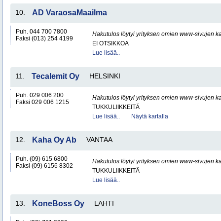
10.
AD VaraosaMaailma
Puh. 044 700 7800
Hakutulos löytyi yrityksen omien www-sivujen ka
Faksi (013) 254 4199
EI OTSIKKOA
Lue lisää..
11.
Tecalemit Oy
HELSINKI
Puh. 029 006 200
Hakutulos löytyi yrityksen omien www-sivujen ka
Faksi 029 006 1215
TUKKULIIKKEITÄ
Lue lisää..
Näytä kartalla
12.
Kaha Oy Ab
VANTAA
Puh. (09) 615 6800
Hakutulos löytyi yrityksen omien www-sivujen ka
Faksi (09) 6156 8302
TUKKULIIKKEITÄ
Lue lisää..
13.
KoneBoss Oy
LAHTI