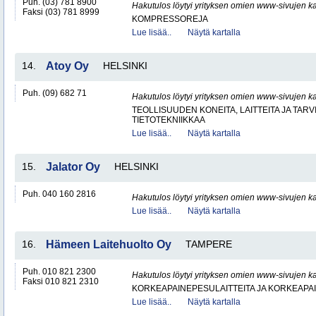
Puh. (03) 781 8900
Hakutulos löytyi yrityksen omien www-sivujen ka
Faksi (03) 781 8999
KOMPRESSOREJA
Lue lisää..
Näytä kartalla
14.
Atoy Oy
HELSINKI
Puh. (09) 682 71
Hakutulos löytyi yrityksen omien www-sivujen ka
TEOLLISUUDEN KONEITA, LAITTEITA JA TARV
TIETOTEKNIIKKAA
Lue lisää..
Näytä kartalla
15.
Jalator Oy
HELSINKI
Puh. 040 160 2816
Hakutulos löytyi yrityksen omien www-sivujen ka
Lue lisää..
Näytä kartalla
16.
Hämeen Laitehuolto Oy
TAMPERE
Puh. 010 821 2300
Hakutulos löytyi yrityksen omien www-sivujen ka
Faksi 010 821 2310
KORKEAPAINEPESULAITTEITA JA KORKEAPA
Lue lisää..
Näytä kartalla