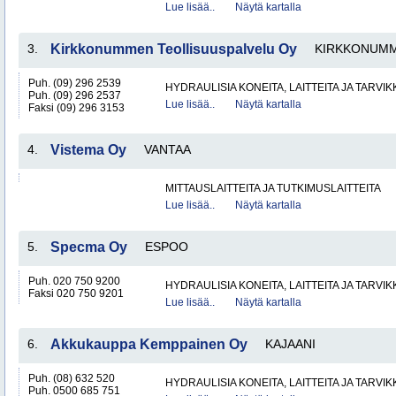
Lue lisää..
Näytä kartalla
3.
Kirkkonummen Teollisuuspalvelu Oy
KIRKKONUMM
Puh. (09) 296 2539
HYDRAULISIA KONEITA, LAITTEITA JA TARVIK
Puh. (09) 296 2537
Lue lisää..
Näytä kartalla
Faksi (09) 296 3153
4.
Vistema Oy
VANTAA
MITTAUSLAITTEITA JA TUTKIMUSLAITTEITA
Lue lisää..
Näytä kartalla
5.
Specma Oy
ESPOO
Puh. 020 750 9200
HYDRAULISIA KONEITA, LAITTEITA JA TARVIK
Faksi 020 750 9201
Lue lisää..
Näytä kartalla
6.
Akkukauppa Kemppainen Oy
KAJAANI
Puh. (08) 632 520
HYDRAULISIA KONEITA, LAITTEITA JA TARVIK
Puh. 0500 685 751