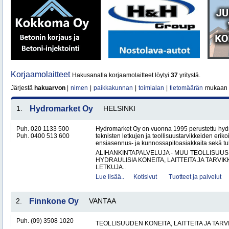
Korjaamolaitteet
Hakusanalla korjaamolaitteet löytyi
37
yritystä.
Järjestä
hakuarvon
|
nimen
|
paikkakunnan
|
toimialan
|
tietomäärän
mukaan
1.
Hydromarket Oy
HELSINKI
Puh. 020 1133 500
Hydromarket Oy on vuonna 1995 perustettu hydr
Puh. 0400 513 600
teknisten letkujen ja teollisuustarvikkeiden erik
ensiasennus- ja kunnossapitoasiakkaita sekä tuk
ALIHANKINTAPALVELUJA - MUU TEOLLISUUS
HYDRAULISIA KONEITA, LAITTEITA JA TARVIK
LETKUJA..
Lue lisää..
Kotisivut
Tuotteet ja palvelut
2.
Finnkone Oy
VANTAA
Puh. (09) 3508 1020
TEOLLISUUDEN KONEITA, LAITTEITA JA TARV