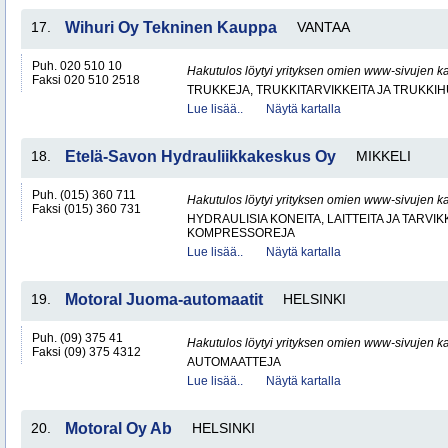
17.
Wihuri Oy Tekninen Kauppa
VANTAA
Puh. 020 510 10
Hakutulos löytyi yrityksen omien www-sivujen ka
Faksi 020 510 2518
TRUKKEJA, TRUKKITARVIKKEITA JA TRUKKI
Lue lisää..
Näytä kartalla
18.
Etelä-Savon Hydrauliikkakeskus Oy
MIKKELI
Puh. (015) 360 711
Hakutulos löytyi yrityksen omien www-sivujen ka
Faksi (015) 360 731
HYDRAULISIA KONEITA, LAITTEITA JA TARVIK
KOMPRESSOREJA
Lue lisää..
Näytä kartalla
19.
Motoral Juoma-automaatit
HELSINKI
Puh. (09) 375 41
Hakutulos löytyi yrityksen omien www-sivujen ka
Faksi (09) 375 4312
AUTOMAATTEJA
Lue lisää..
Näytä kartalla
20.
Motoral Oy Ab
HELSINKI