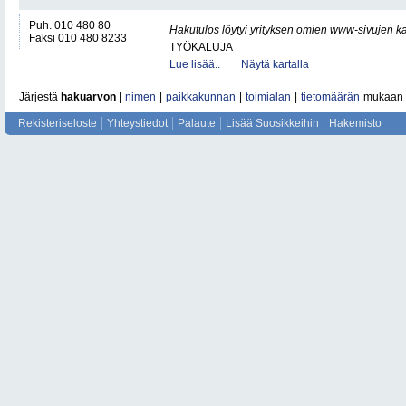
Puh. 010 480 80
Hakutulos löytyi yrityksen omien www-sivujen ka
Faksi 010 480 8233
TYÖKALUJA
Lue lisää..
Näytä kartalla
Järjestä
hakuarvon
|
nimen
|
paikkakunnan
|
toimialan
|
tietomäärän
mukaan
Rekisteriseloste
Yhteystiedot
Palaute
Lisää Suosikkeihin
Hakemisto