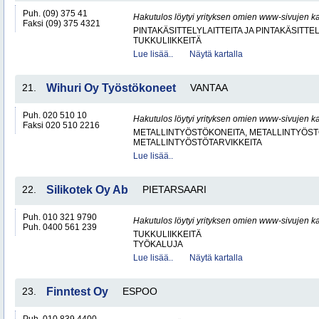
Puh. (09) 375 41
Hakutulos löytyi yrityksen omien www-sivujen ka
Faksi (09) 375 4321
PINTAKÄSITTELYLAITTEITA JA PINTAKÄSITTE
TUKKULIIKKEITÄ
Lue lisää..
Näytä kartalla
21.
Wihuri Oy Työstökoneet
VANTAA
Puh. 020 510 10
Hakutulos löytyi yrityksen omien www-sivujen ka
Faksi 020 510 2216
METALLINTYÖSTÖKONEITA, METALLINTYÖSTÖ
METALLINTYÖSTÖTARVIKKEITA
Lue lisää..
22.
Silikotek Oy Ab
PIETARSAARI
Puh. 010 321 9790
Hakutulos löytyi yrityksen omien www-sivujen ka
Puh. 0400 561 239
TUKKULIIKKEITÄ
TYÖKALUJA
Lue lisää..
Näytä kartalla
23.
Finntest Oy
ESPOO