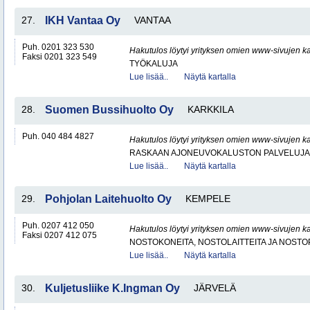
27.
IKH Vantaa Oy
VANTAA
Puh. 0201 323 530
Hakutulos löytyi yrityksen omien www-sivujen ka
Faksi 0201 323 549
TYÖKALUJA
Lue lisää..
Näytä kartalla
28.
Suomen Bussihuolto Oy
KARKKILA
Puh. 040 484 4827
Hakutulos löytyi yrityksen omien www-sivujen ka
RASKAAN AJONEUVOKALUSTON PALVELUJA
Lue lisää..
Näytä kartalla
29.
Pohjolan Laitehuolto Oy
KEMPELE
Puh. 0207 412 050
Hakutulos löytyi yrityksen omien www-sivujen ka
Faksi 0207 412 075
NOSTOKONEITA, NOSTOLAITTEITA JA NOST
Lue lisää..
Näytä kartalla
30.
Kuljetusliike K.Ingman Oy
JÄRVELÄ