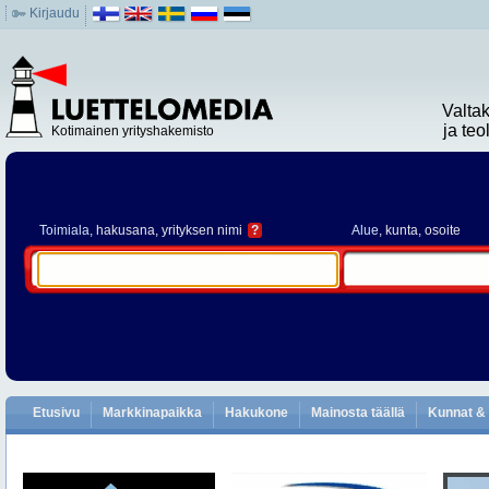
Kirjaudu
Valta
ja te
Kotimainen yrityshakemisto
Toimiala
, hakusana, yrityksen nimi
?
Alue
, kunta, osoite
Etusivu
Markkinapaikka
Hakukone
Mainosta täällä
Kunnat & 