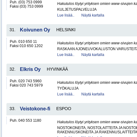
Puh. (03) 753 0999
Hakutulos löytyi yrityksen omien www-sivujen ka
Faksi (03) 753 0999
KULJETUSPALVELUJA
Lue lisää..
Näytä kartalla
31.
Koivunen Oy
HELSINKI
Puh. 010 650 11
Hakutulos löytyi yrityksen omien www-sivujen ka
Faksi 010 650 1202
RASKAAN AJONEUVOKALUSTON VARUSTEITA 
Lue lisää..
Näytä kartalla
32.
Elkris Oy
HYVINKÄÄ
Puh. 020 743 5960
Hakutulos löytyi yrityksen omien www-sivujen ka
Faksi 020 743 5979
TYÖKALUJA
Lue lisää..
Näytä kartalla
33.
Veistokone-fi
ESPOO
Puh. 040 553 1180
Hakutulos löytyi yrityksen omien www-sivujen ka
NOSTOKONEITA, NOSTOLAITTEITA JA NOST
RAKENNUSKONEITA JA RAKENNUSLAITTEIT