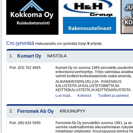
Cnc-jyrsintää
Hakusanalla cnc-jyrsintää löytyi
9
yritystä.
1.
Kumart Oy
NASTOLA
Puh. (03) 762 4665
Kumart Oy on vuonna 1985 perustettu puuteolli
erikoistunut perheyritys. Yritys valmistaa asiak
valmiit tuotteet korkealaatuisista raaka-aineista,
ALIHANKINTAPALVELUJA - RAKENNUS
KALUSTEITA JA KALUSTETOIMITTAJIA
KEITTIÖKALUSTEITA JA KEITTIÖVARUSTEITA..
Lue lisää..
Kotisivut
Tuotteet ja palvelut
2.
Ferromek Ab Oy
KRUUNUPYY
Puh. (06) 834 5695
Ferromek Ab Oy perustettiin vuonna 1981, ja se
varrella vaatimattomista alkuvaiheistaan nykyaik
metallialan yritykseksi. Kruunupyyssä toimiva Fe