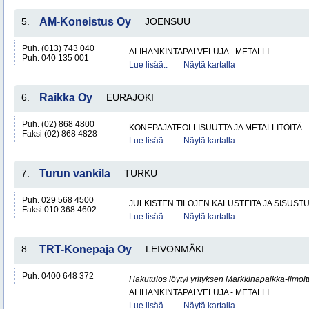
5.
AM-Koneistus Oy
JOENSUU
Puh. (013) 743 040
ALIHANKINTAPALVELUJA - METALLI
Puh. 040 135 001
Lue lisää..
Näytä kartalla
6.
Raikka Oy
EURAJOKI
Puh. (02) 868 4800
KONEPAJATEOLLISUUTTA JA METALLITÖITÄ
Faksi (02) 868 4828
Lue lisää..
Näytä kartalla
7.
Turun vankila
TURKU
Puh. 029 568 4500
JULKISTEN TILOJEN KALUSTEITA JA SISUST
Faksi 010 368 4602
Lue lisää..
Näytä kartalla
8.
TRT-Konepaja Oy
LEIVONMÄKI
Puh. 0400 648 372
Hakutulos löytyi yrityksen Markkinapaikka-ilmoi
ALIHANKINTAPALVELUJA - METALLI
Lue lisää..
Näytä kartalla