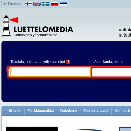
Kirjaudu
Valta
ja te
Kotimainen yrityshakemisto
Toimiala
, hakusana, yrityksen nimi
?
Alue
, kunta, osoite
Etusivu
Markkinapaikka
Hakukone
Mainosta täällä
Kunnat & 