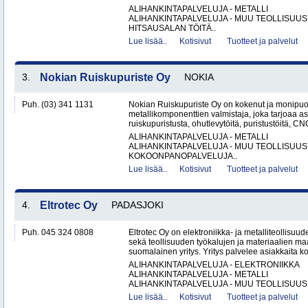
ALIHANKINTAPALVELUJA - METALLI
ALIHANKINTAPALVELUJA - MUU TEOLLISUUS
HITSAUSALAN TÖITÄ..
Lue lisää..
Kotisivut
Tuotteet ja palvelut
3.
Nokian Ruiskupuriste Oy
NOKIA
Puh. (03) 341 1131
Nokian Ruiskupuriste Oy on kokenut ja monipuo
metallikomponenttien valmistaja, joka tarjoaa as
ruiskupuristusta, ohutlevytöitä, puristustöitä, CNC
ALIHANKINTAPALVELUJA - METALLI
ALIHANKINTAPALVELUJA - MUU TEOLLISUUS
KOKOONPANOPALVELUJA..
Lue lisää..
Kotisivut
Tuotteet ja palvelut
4.
Eltrotec Oy
PADASJOKI
Puh. 045 324 0808
Eltrotec Oy on elektroniikka- ja metalliteollisuud
sekä teollisuuden työkalujen ja materiaalien ma
suomalainen yritys. Yritys palvelee asiakkaita ko
ALIHANKINTAPALVELUJA - ELEKTRONIIKKA
ALIHANKINTAPALVELUJA - METALLI
ALIHANKINTAPALVELUJA - MUU TEOLLISUUS.
Lue lisää..
Kotisivut
Tuotteet ja palvelut