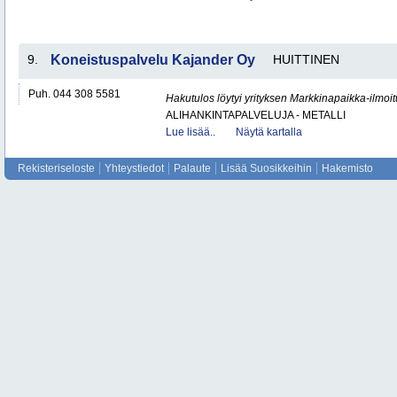
9.
Koneistuspalvelu Kajander Oy
HUITTINEN
Puh. 044 308 5581
Hakutulos löytyi yrityksen Markkinapaikka-ilmoi
ALIHANKINTAPALVELUJA - METALLI
Lue lisää..
Näytä kartalla
Rekisteriseloste
Yhteystiedot
Palaute
Lisää Suosikkeihin
Hakemisto