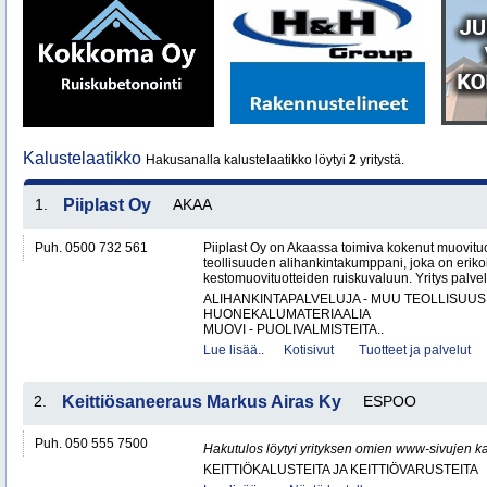
Kalustelaatikko
Hakusanalla kalustelaatikko löytyi
2
yritystä.
1.
Piiplast Oy
AKAA
Puh. 0500 732 561
Piiplast Oy on Akaassa toimiva kokenut muovituo
teollisuuden alihankintakumppani, joka on erikoi
kestomuovituotteiden ruiskuvaluun. Yritys palvel
ALIHANKINTAPALVELUJA - MUU TEOLLISUUS
HUONEKALUMATERIAALIA
MUOVI - PUOLIVALMISTEITA..
Lue lisää..
Kotisivut
Tuotteet ja palvelut
2.
Keittiösaneeraus Markus Airas Ky
ESPOO
Puh. 050 555 7500
Hakutulos löytyi yrityksen omien www-sivujen ka
KEITTIÖKALUSTEITA JA KEITTIÖVARUSTEITA