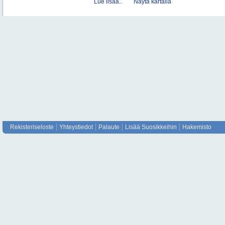
Lue lisää..
Näytä kartalla
Rekisteriseloste
Yhteystiedot
Palaute
Lisää Suosikkeihin
Hakemisto