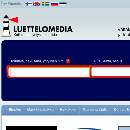
Kirjaudu
Valta
ja te
Kotimainen yrityshakemisto
Toimiala
, hakusana, yrityksen nimi
?
Alue
, kunta, osoite
Etusivu
Markkinapaikka
Hakukone
Mainosta täällä
Kunnat & 