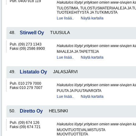
Puh. 0400 918 119
Hakutulos löytyi yrityksen omien www-sivujen ka
TULOSTIMIA, TULOSTUSMATERIAALEJA JA 
TUOTEKEHITYSTÄ JA TUTKIMUSTA
Lue lisää..
Näytä kartalla
48.
Stirwell Oy
TUUSULA
Puh. (09) 273 1343
Hakutulos löytyi yrityksen omien www-sivujen ka
Faksi (09) 2586 8900
MAALEJA JA TAPETTEJA
Lue lisää..
Näytä kartalla
49.
Listatalo Oy
JALASJÄRVI
Puh. 010 279 7000
Hakutulos löytyi yrityksen omien www-sivujen ka
Faksi 010 279 7007
PUUTA JA PUUTAVAROITA
Lue lisää..
Näytä kartalla
50.
Diretto Oy
HELSINKI
Puh. (09) 674 126
Hakutulos löytyi yrityksen omien www-sivujen ka
Faksi (09) 674 721
MUOVITUOTEVALMISTUSTA
MUOVITUOTTEITA