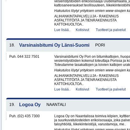
vesieristystöiden erikoisosaaja Uudellamaalla, j
kattosaneeraukset teollisuuteen, liikekiinteistöihin
Hakutulos löytyi yrityksen omien www-sivujen ka
ALIHANKINTAPALVELUJA - RAKENNUS
ASFALTTITÖITÄ JA TIENRAKENNUSTA
KATTOHUOLTOA..
Lue lisää..
Kotisivut
Tuotteet ja palvelut
18.
Varsinaisbitumi Oy Länsi-Suomi
PORI
Puh. 044 322 7501
Varsinaisbitumi Oy Pori on bitumikattojen, huopa
vesieristystöiden kokenut toteuttaja Porissa ja 
Toteutamme tasakattojen ja loivien kattojen urako
Hakutulos löytyi yrityksen omien www-sivujen ka
ALIHANKINTAPALVELUJA - RAKENNUS
ASFALTTITÖITÄ JA TIENRAKENNUSTA
KATTOHUOLTOA..
Lue lisää..
Kotisivut
Tuotteet ja palvelut
19.
Logoa Oy
NAANTALI
Puh. (02) 435 7300
Logoa Oy on Naantalissa toimiva kilpien, kylttie
ja suurkuvatulosteiden erikoisosaaja, joka palvele
taloyhtiöitä, liikekiinteistöjä, varustamoja, me..
Hakutulos löytyi yrityksen omien www-sivujen ka