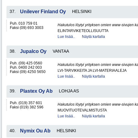
37.
Unilever Finland Oy
HELSINKI
Puh. 010 759 01
Hakutulos löytyi yrityksen omien www-sivujen ka
Faksi (09) 693 3003
ELINTARVIKETEOLLISUUTTA
Lue lisää..
Näytä kartalla
38.
Jupalco Oy
VANTAA
Puh. (09) 425 0560
Hakutulos löytyi yrityksen omien www-sivujen ka
Puh. 0400 242 003
LVI-TARVIKKEITA JA LVI-MATERIAALEJA
Faksi (09) 4250 5650
Lue lisää..
Näytä kartalla
39.
Plastex Oy Ab
LOHJA AS
Puh. (019) 357 601
Hakutulos löytyi yrityksen omien www-sivujen ka
Faksi (019) 382 596
MUOVITUOTEVALMISTUSTA
Lue lisää..
Näytä kartalla
40.
Nymix Ou Ab
HELSINKI