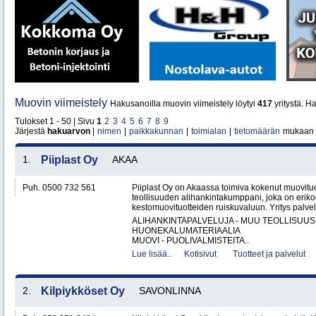
Muovin viimeistely
Hakusanoilla muovin viimeistely löytyi
417
yritystä. H
Tulokset 1 - 50 | Sivu
1
2
3
4
5
6
7
8
9
Järjestä
hakuarvon
|
nimen
|
paikkakunnan
|
toimialan
|
tietomäärän
mukaan
1.
Piiplast Oy
AKAA
Puh. 0500 732 561
Piiplast Oy on Akaassa toimiva kokenut muovituo
teollisuuden alihankintakumppani, joka on erikoi
kestomuovituotteiden ruiskuvaluun. Yritys palvel
ALIHANKINTAPALVELUJA - MUU TEOLLISUUS
HUONEKALUMATERIAALIA
MUOVI - PUOLIVALMISTEITA..
Lue lisää..
Kotisivut
Tuotteet ja palvelut
2.
Kilpiykköset Oy
SAVONLINNA