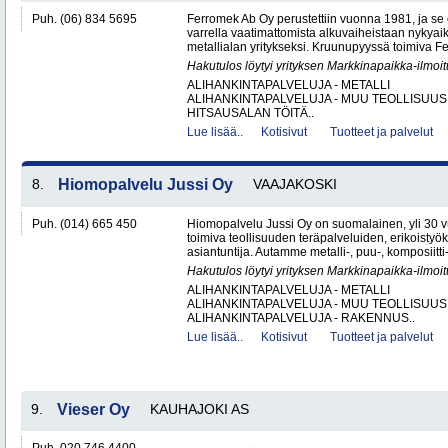
Puh. (06) 834 5695
Ferromek Ab Oy perustettiin vuonna 1981, ja se
varrella vaatimattomista alkuvaiheistaan nykyaik
metallialan yritykseksi. Kruunupyyssä toimiva Fe
Hakutulos löytyi yrityksen Markkinapaikka-ilmoi
ALIHANKINTAPALVELUJA - METALLI
ALIHANKINTAPALVELUJA - MUU TEOLLISUUS
HITSAUSALAN TÖITÄ..
Lue lisää..
Kotisivut
Tuotteet ja palvelut
8.
Hiomopalvelu Jussi Oy
VAAJAKOSKI
Puh. (014) 665 450
Hiomopalvelu Jussi Oy on suomalainen, yli 30
toimiva teollisuuden teräpalveluiden, erikoistyö
asiantuntija. Autamme metalli-, puu-, komposiitti-
Hakutulos löytyi yrityksen Markkinapaikka-ilmoi
ALIHANKINTAPALVELUJA - METALLI
ALIHANKINTAPALVELUJA - MUU TEOLLISUUS
ALIHANKINTAPALVELUJA - RAKENNUS..
Lue lisää..
Kotisivut
Tuotteet ja palvelut
9.
Vieser Oy
KAUHAJOKI AS