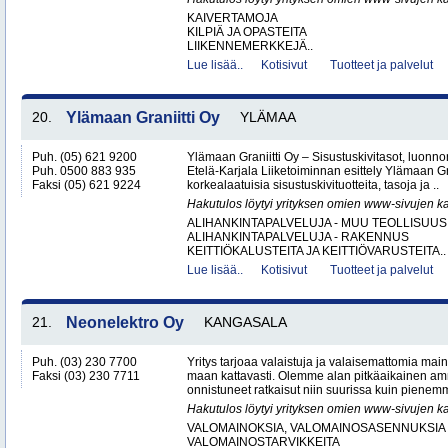
KAIVERTAMOJA
KILPIÄ JA OPASTEITA
LIIKENNEMERKKEJÄ..
Lue lisää..
Kotisivut
Tuotteet ja palvelut
20.
Ylämaan Graniitti Oy
YLÄMAA
Puh. (05) 621 9200
Ylämaan Graniitti Oy – Sisustuskivitasot, luonnonk
Puh. 0500 883 935
Etelä-Karjala Liiketoiminnan esittely Ylämaan Gr
Faksi (05) 621 9224
korkealaatuisia sisustuskivituotteita, tasoja ja ..
Hakutulos löytyi yrityksen omien www-sivujen ka
ALIHANKINTAPALVELUJA - MUU TEOLLISUUS
ALIHANKINTAPALVELUJA - RAKENNUS
KEITTIÖKALUSTEITA JA KEITTIÖVARUSTEITA..
Lue lisää..
Kotisivut
Tuotteet ja palvelut
21.
Neonelektro Oy
KANGASALA
Puh. (03) 230 7700
Yritys tarjoaa valaistuja ja valaisemattomia mai
Faksi (03) 230 7711
maan kattavasti. Olemme alan pitkäaikainen amm
onnistuneet ratkaisut niin suurissa kuin pienemm
Hakutulos löytyi yrityksen omien www-sivujen ka
VALOMAINOKSIA, VALOMAINOSASENNUKSIA 
VALOMAINOSTARVIKKEITA