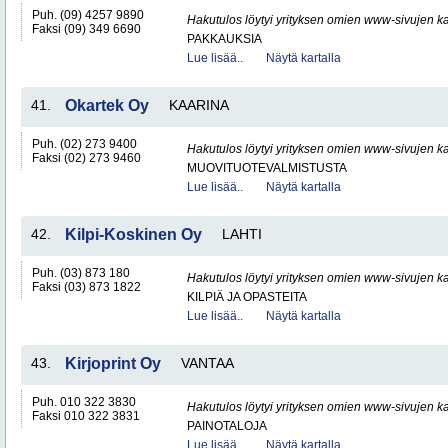
Puh. (09) 4257 9890
Hakutulos löytyi yrityksen omien www-sivujen ka
Faksi (09) 349 6690
PAKKAUKSIA
Lue lisää..
Näytä kartalla
41.
Okartek Oy
KAARINA
Puh. (02) 273 9400
Hakutulos löytyi yrityksen omien www-sivujen ka
Faksi (02) 273 9460
MUOVITUOTEVALMISTUSTA
Lue lisää..
Näytä kartalla
42.
Kilpi-Koskinen Oy
LAHTI
Puh. (03) 873 180
Hakutulos löytyi yrityksen omien www-sivujen ka
Faksi (03) 873 1822
KILPIÄ JA OPASTEITA
Lue lisää..
Näytä kartalla
43.
Kirjoprint Oy
VANTAA
Puh. 010 322 3830
Hakutulos löytyi yrityksen omien www-sivujen ka
Faksi 010 322 3831
PAINOTALOJA
Lue lisää..
Näytä kartalla