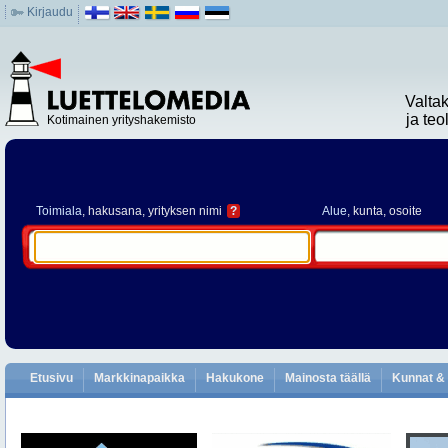
Kirjaudu
Valta
ja te
Kotimainen yrityshakemisto
Toimiala
, hakusana, yrityksen nimi
?
Alue
, kunta, osoite
Etusivu
Markkinapaikka
Hakukone
Mainosta täällä
Kunnat & 