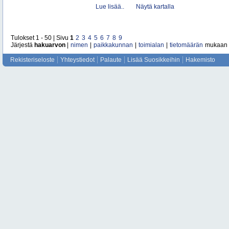
Lue lisää..
Näytä kartalla
Tulokset 1 - 50 | Sivu
1
2
3
4
5
6
7
8
9
Järjestä
hakuarvon
|
nimen
|
paikkakunnan
|
toimialan
|
tietomäärän
mukaan
Rekisteriseloste
Yhteystiedot
Palaute
Lisää Suosikkeihin
Hakemisto