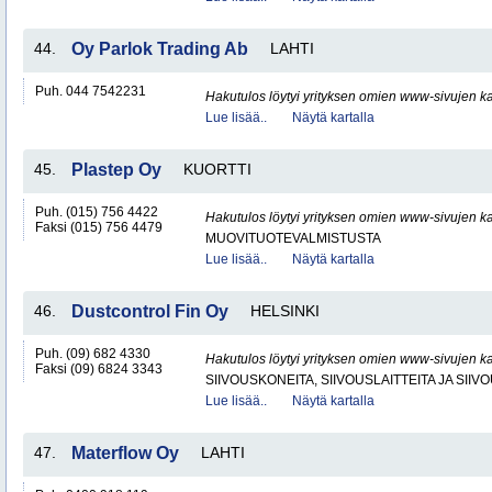
44.
Oy Parlok Trading Ab
LAHTI
Puh. 044 7542231
Hakutulos löytyi yrityksen omien www-sivujen ka
Lue lisää..
Näytä kartalla
45.
Plastep Oy
KUORTTI
Puh. (015) 756 4422
Hakutulos löytyi yrityksen omien www-sivujen ka
Faksi (015) 756 4479
MUOVITUOTEVALMISTUSTA
Lue lisää..
Näytä kartalla
46.
Dustcontrol Fin Oy
HELSINKI
Puh. (09) 682 4330
Hakutulos löytyi yrityksen omien www-sivujen ka
Faksi (09) 6824 3343
SIIVOUSKONEITA, SIIVOUSLAITTEITA JA SIIV
Lue lisää..
Näytä kartalla
47.
Materflow Oy
LAHTI