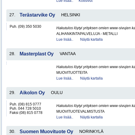
Lue lisää..
Kotisivut
27.
Terästarvike Oy
HELSINKI
Puh. (09) 350 5030
Hakutulos löytyi yrityksen omien www-sivujen ka
ALIHANKINTAPALVELUJA - METALLI
Lue lisää..
Näytä kartalla
28.
Masterplast Oy
VANTAA
Hakutulos löytyi yrityksen omien www-sivujen ka
MUOVITUOTTEITA
Lue lisää..
Näytä kartalla
29.
Aikolon Oy
OULU
Puh. (08) 815 0777
Hakutulos löytyi yrityksen omien www-sivujen ka
Puh. 044 728 5010
MUOVITUOTEVALMISTUSTA
Faksi (08) 815 0778
Lue lisää..
Näytä kartalla
30.
Suomen Muovituote Oy
NORINKYLÄ