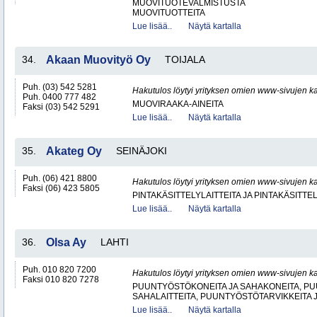
MUOVITUOTEVALMISTUSTA
MUOVITUOTTEITA
Lue lisää..
Näytä kartalla
34.
Akaan Muovityö Oy
TOIJALA
Puh. (03) 542 5281
Hakutulos löytyi yrityksen omien www-sivujen ka
Puh. 0400 777 482
MUOVIRAAKA-AINEITA
Faksi (03) 542 5291
Lue lisää..
Näytä kartalla
35.
Akateg Oy
SEINÄJOKI
Puh. (06) 421 8800
Hakutulos löytyi yrityksen omien www-sivujen ka
Faksi (06) 423 5805
PINTAKÄSITTELYLAITTEITA JA PINTAKÄSITTE
Lue lisää..
Näytä kartalla
36.
Olsa Ay
LAHTI
Puh. 010 820 7200
Hakutulos löytyi yrityksen omien www-sivujen ka
Faksi 010 820 7278
PUUNTYÖSTÖKONEITA JA SAHAKONEITA, PU
SAHALAITTEITA, PUUNTYÖSTÖTARVIKKEITA 
Lue lisää..
Näytä kartalla