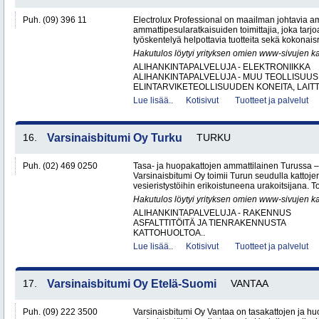
Puh. (09) 396 11
Electrolux Professional on maailman johtavia amm
ammattipesularatkaisuiden toimittajia, joka tarj
työskentelyä helpottavia tuotteita sekä kokonaisr
Hakutulos löytyi yrityksen omien www-sivujen ka
ALIHANKINTAPALVELUJA - ELEKTRONIIKKA
ALIHANKINTAPALVELUJA - MUU TEOLLISUUS
ELINTARVIKETEOLLISUUDEN KONEITA, LAITTE
Lue lisää..
Kotisivut
Tuotteet ja palvelut
16.
Varsinaisbitumi Oy Turku
TURKU
Puh. (02) 469 0250
Tasa- ja huopakattojen ammattilainen Turussa –
Varsinaisbitumi Oy toimii Turun seudulla kattoje
vesieristystöihin erikoistuneena urakoitsijana. 
Hakutulos löytyi yrityksen omien www-sivujen ka
ALIHANKINTAPALVELUJA - RAKENNUS
ASFALTTITÖITÄ JA TIENRAKENNUSTA
KATTOHUOLTOA..
Lue lisää..
Kotisivut
Tuotteet ja palvelut
17.
Varsinaisbitumi Oy Etelä-Suomi
VANTAA
Puh. (09) 222 3500
Varsinaisbitumi Oy Vantaa on tasakattojen ja hu