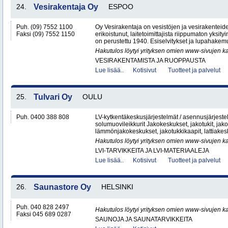
24.
Vesirakentaja Oy
ESPOO
Puh. (09) 7552 1100
Oy Vesirakentaja on vesistöjen ja vesirakenteid
Faksi (09) 7552 1150
erikoistunut, laitetoimittajista riippumaton yksity
on perustettu 1940. Esiselvitykset ja lupahakemu
Hakutulos löytyi yrityksen omien www-sivujen ka
VESIRAKENTAMISTA JA RUOPPAUSTA
Lue lisää..
Kotisivut
Tuotteet ja palvelut
25.
Tulvari Oy
OULU
Puh. 0400 388 808
LV-kytkentäkeskusjärjestelmät / asennusjärjes
solumuovileikkurit Jakokeskukset, jakotukit, jako
lämmönjakokeskukset, jakotukkikaapit, lattiakesk
Hakutulos löytyi yrityksen omien www-sivujen ka
LVI-TARVIKKEITA JA LVI-MATERIAALEJA
Lue lisää..
Kotisivut
Tuotteet ja palvelut
26.
Saunastore Oy
HELSINKI
Puh. 040 828 2497
Hakutulos löytyi yrityksen omien www-sivujen ka
Faksi 045 689 0287
SAUNOJA JA SAUNATARVIKKEITA