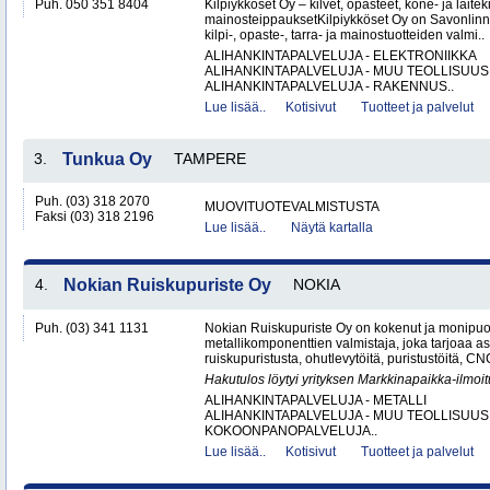
Puh. 050 351 8404
Kilpiykköset Oy – kilvet, opasteet, kone- ja laiteki
mainosteippauksetKilpiykköset Oy on Savonlinn
kilpi-, opaste-, tarra- ja mainostuotteiden valmi..
ALIHANKINTAPALVELUJA - ELEKTRONIIKKA
ALIHANKINTAPALVELUJA - MUU TEOLLISUUS
ALIHANKINTAPALVELUJA - RAKENNUS..
Lue lisää..
Kotisivut
Tuotteet ja palvelut
3.
Tunkua Oy
TAMPERE
Puh. (03) 318 2070
MUOVITUOTEVALMISTUSTA
Faksi (03) 318 2196
Lue lisää..
Näytä kartalla
4.
Nokian Ruiskupuriste Oy
NOKIA
Puh. (03) 341 1131
Nokian Ruiskupuriste Oy on kokenut ja monipuo
metallikomponenttien valmistaja, joka tarjoaa as
ruiskupuristusta, ohutlevytöitä, puristustöitä, CNC
Hakutulos löytyi yrityksen Markkinapaikka-ilmoi
ALIHANKINTAPALVELUJA - METALLI
ALIHANKINTAPALVELUJA - MUU TEOLLISUUS
KOKOONPANOPALVELUJA..
Lue lisää..
Kotisivut
Tuotteet ja palvelut