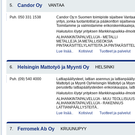
5.
Candor Oy
VANTAA
Puh. 050 331 1538
Candor Oy:n Suomen toimipiste sijaitsee Vantaa
yritys, jonka tuotantotilat ja pääkonttori sijaits
Toimitamme ja valmistamme erikoiskemikaaleja,
Hakutulos löytyi yrityksen Markkinapaikka-ilmoi
ALIHANKINTAPALVELUJA - METALLI
METALLEJA JA METALLISEOKSIA
PINTAKÄSITTELYLAITTEITA JA PINTAKÄSITTEL
Lue lisää..
Kotisivut
Tuotteet ja palvelut
6.
Helsingin Mattotyö ja Myynti Oy
HELSINKI
Puh. (09) 540 4000
Lattiapäällysteet, lattian asennus ja lattianpääll
Mattotyö ja Myynti OyHelsingin Mattotyö ja Myy
perustettu lattiapäällysteiden erikoiskauppa, latt
Hakutulos löytyi yrityksen Markkinapaikka-ilmoi
ALIHANKINTAPALVELUJA - MUU TEOLLISUUS
ALIHANKINTAPALVELUJA - RAKENNUS
LATTIANPÄÄLLYSTEITÄ..
Lue lisää..
Kotisivut
Tuotteet ja palvelut
7.
Ferromek Ab Oy
KRUUNUPYY