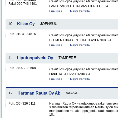
Puh. 020 746 4400
Hakutulos löytyi yrityksen Markkinapaikka-ilmoi
Faksi 020 746 4401
LVI-TARVIKKEITA JA LVI-MATERIAALEJA
Lue lisää..
Näytä kartalla
10.
Kiilax Oy
JOENSUU
Puh. 010 419 4816
Hakutulos löytyi yrityksen Markkinapaikka-ilmoi
ELEMENTTIRAKENTEITA JA ASENNUKSIA
Lue lisää..
Näytä kartalla
11.
Liputuspalvelu Oy
TAMPERE
Puh. 0400 733 668
Hakutulos löytyi yrityksen Markkinapaikka-ilmoi
LIPPUJA JA LIPPUTANKOJA
Lue lisää..
Näytä kartalla
12.
Hartman Rauta Oy Ab
VAASA
Puh. (06) 326 6111
Hartman Rauta Oy – rautakauppa rakentamisen, 
sisustamisen tarpeisiinHartman Rauta Oy on su
monipuolinen rautakauppa, jonka rautakauppak
18..