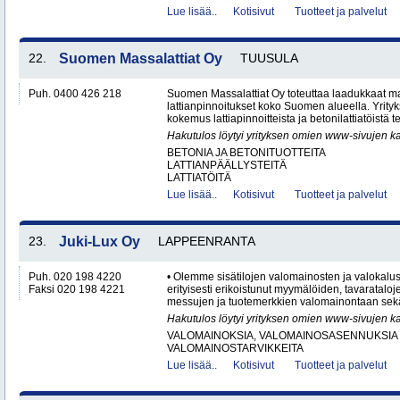
Lue lisää..
Kotisivut
Tuotteet ja palvelut
22.
Suomen Massalattiat Oy
TUUSULA
Puh. 0400 426 218
Suomen Massalattiat Oy toteuttaa laadukkaat mas
lattianpinnoitukset koko Suomen alueella. Yrityk
kokemus lattiapinnoitteista ja betonilattiatöistä te
Hakutulos löytyi yrityksen omien www-sivujen ka
BETONIA JA BETONITUOTTEITA
LATTIANPÄÄLLYSTEITÄ
LATTIATÖITÄ
Lue lisää..
Kotisivut
Tuotteet ja palvelut
23.
Juki-Lux Oy
LAPPEENRANTA
Puh. 020 198 4220
• Olemme sisätilojen valomainosten ja valokalus
Faksi 020 198 4221
erityisesti erikoistunut myymälöiden, tavaratalo
messujen ja tuotemerkkien valomainontaan sekä
Hakutulos löytyi yrityksen omien www-sivujen ka
VALOMAINOKSIA, VALOMAINOSASENNUKSIA 
VALOMAINOSTARVIKKEITA
Lue lisää..
Kotisivut
Tuotteet ja palvelut