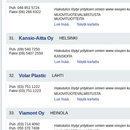
Puh. 046 851 5724
Hakutulos löytyi yrityksen omien www-sivujen ka
Faksi (06) 266 6322
MUOVITUOTEVALMISTUSTA
MUOVITUOTTEITA
Lue lisää..
Näytä kartalla
31.
Kansio-Aitta Oy
HELSINKI
Puh. (09) 540 7250
Hakutulos löytyi yrityksen omien www-sivujen ka
Faksi (09) 5407 2550
KANSIOITA
Lue lisää..
Näytä kartalla
32.
Volar Plastic
LAHTI
Puh. (03) 751 1222
Hakutulos löytyi yrityksen omien www-sivujen ka
Faksi (03) 751 1223
MUOVITUOTEVALMISTUSTA
Lue lisää..
Näytä kartalla
33.
Viamont Oy
HEINOLA
Puh. (03) 714 4092
Hakutulos löytyi yrityksen omien www-sivujen ka
Puh. 050 370 7408