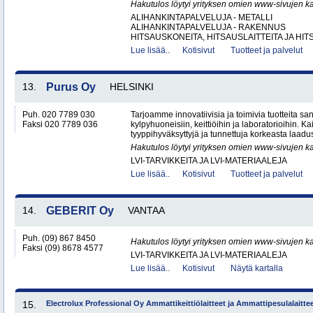
Hakutulos löytyi yrityksen omien www-sivujen ka
ALIHANKINTAPALVELUJA - METALLI
ALIHANKINTAPALVELUJA - RAKENNUS
HITSAUSKONEITA, HITSAUSLAITTEITA JA HIT
Lue lisää..
Kotisivut
Tuotteet ja palvelut
13.
Purus Oy
HELSINKI
Puh. 020 7789 030
Tarjoamme innovatiivisia ja toimivia tuotteita sanit
Faksi 020 7789 036
kylpyhuoneisiin, keittiöihin ja laboratorioihin. K
tyyppihyväksyttyjä ja tunnettuja korkeasta laadus
Hakutulos löytyi yrityksen omien www-sivujen ka
LVI-TARVIKKEITA JA LVI-MATERIAALEJA
Lue lisää..
Kotisivut
Tuotteet ja palvelut
14.
GEBERIT Oy
VANTAA
Puh. (09) 867 8450
Hakutulos löytyi yrityksen omien www-sivujen ka
Faksi (09) 8678 4577
LVI-TARVIKKEITA JA LVI-MATERIAALEJA
Lue lisää..
Kotisivut
Näytä kartalla
15.
Electrolux Professional Oy Ammattikeittiölaitteet ja Ammattipesulalaitte