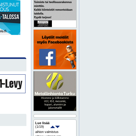
Lue lisää
(
1
/19)
aihion valmistus