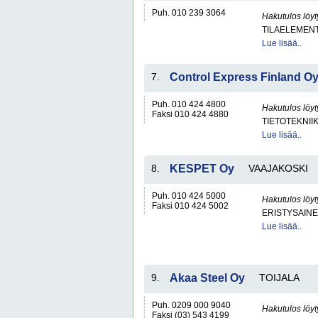
Puh. 010 239 3064
Hakutulos löyt
TILAELEMEN
Lue lisää..
7.
Control Express Finland O
Puh. 010 424 4800
Hakutulos löyt
Faksi 010 424 4880
TIETOTEKNII
Lue lisää..
8.
KESPET Oy
VAAJAKOSKI
Puh. 010 424 5000
Hakutulos löyt
Faksi 010 424 5002
ERISTYSAINE
Lue lisää..
9.
Akaa Steel Oy
TOIJALA
Puh. 0209 000 9040
Hakutulos löyt
Faksi (03) 543 4199