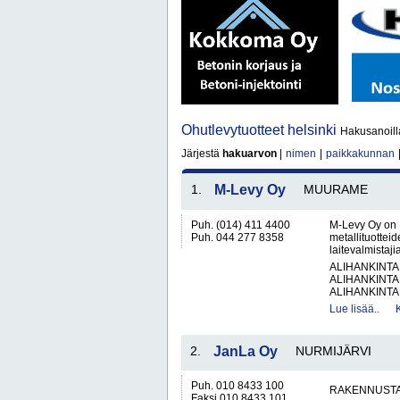
Ohutlevytuotteet helsinki
Hakusanoilla
Järjestä
hakuarvon
|
nimen
|
paikkakunnan
1.
M-Levy Oy
MUURAME
Puh. (014) 411 4400
M-Levy Oy on 
Puh. 044 277 8358
metallituottei
laitevalmistaji
ALIHANKINTA
ALIHANKINTA
ALIHANKINTA
Lue lisää..
2.
JanLa Oy
NURMIJÄRVI
Puh. 010 8433 100
RAKENNUSTA
Faksi 010 8433 101