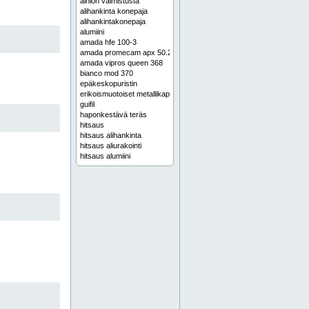
aihion valmistusta
alihankinta konepaja
alihankintakonepaja
alumiini
amada hfe 100-3
amada promecam apx 50.20
amada vipros queen 368
bianco mod 370
epäkeskopuristin
erikoismuotoiset metallikappaleet
guifil
haponkestävä teräs
hitsaus
hitsaus alihankinta
hitsaus aliurakointi
hitsaus alumiini
hitsaus espoo
hitsaus helsinki
hitsaus jyväskylä
hitsaus keski-suomi
hitsaus muurame
hitsaus pirkanmaa
hitsaus pohjanmaa
hitsaus pori
hitsaus rosteri
hitsaus ruostumaton
hitsaus ruostumaton teräs
hitsaus satakunta
hitsaus seinäjoki
hitsaus tampere