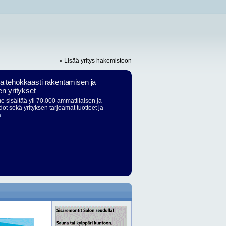
» Lisää yritys hakemistoon
ja tehokkaasti rakentamisen ja
en yritykset
 sisältää yli 70.000 ammattilaisen ja
dot sekä yrityksen tarjoamat tuotteet ja
ä