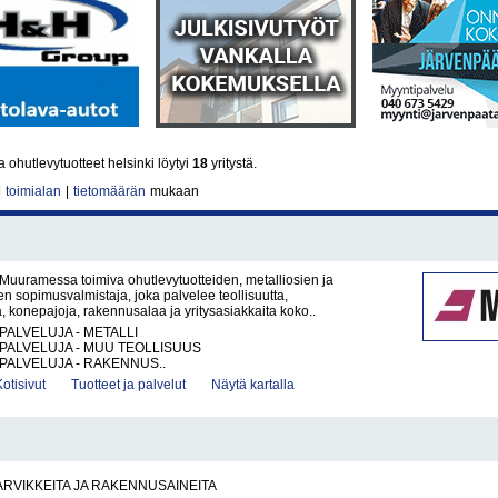
 ohutlevytuotteet helsinki löytyi
18
yritystä.
|
toimialan
|
tietomäärän
mukaan
Muuramessa toimiva ohutlevytuotteiden, metalliosien ja
den sopimusvalmistaja, joka palvelee teollisuutta,
a, konepajoja, rakennusalaa ja yritysasiakkaita koko..
PALVELUJA - METALLI
PALVELUJA - MUU TEOLLISUUS
PALVELUJA - RAKENNUS..
Kotisivut
Tuotteet ja palvelut
Näytä kartalla
RVIKKEITA JA RAKENNUSAINEITA