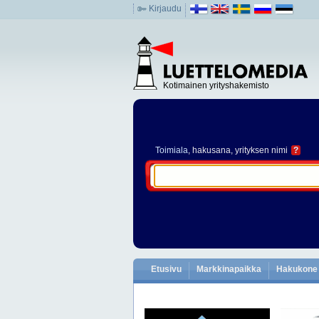
Kirjaudu
Kotimainen yrityshakemisto
Toimiala
, hakusana, yrityksen nimi
?
Etusivu
Markkinapaikka
Hakukone