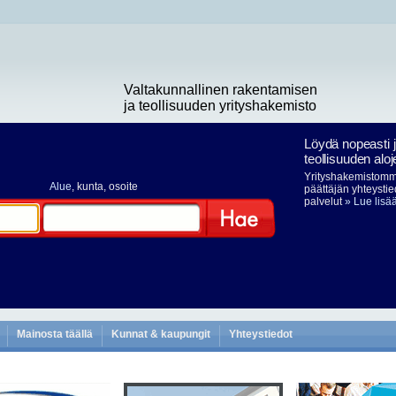
Valtakunnallinen rakentamisen
ja teollisuuden yrityshakemisto
Löydä nopeasti 
teollisuuden aloj
Yrityshakemistomme
Alue
, kunta, osoite
päättäjän yhteystie
palvelut
» Lue lisä
Hae
Mainosta täällä
Kunnat & kaupungit
Yhteystiedot