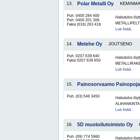
13.
Polar Metalli Oy
KEMINM
Puh. 0400 284 400
Hakutulos löyt
Puh. 0400 201 306
METALLIPELT
Faksi (016) 263 418
Lue lisää..
14.
Metehe Oy
JOUTSENO
Puh. 0207 639 640
Hakutulos löyt
Faksi 0207 639 650
METALLIRAKE
Lue lisää..
15.
Painosorvaamo Painopoja
Puh. (03) 546 3450
Hakutulos löyt
ALIHANKINTA
Lue lisää..
16.
5D muotoilutoimisto Oy
Puh. (09) 774 5960
Hakutulos löyt