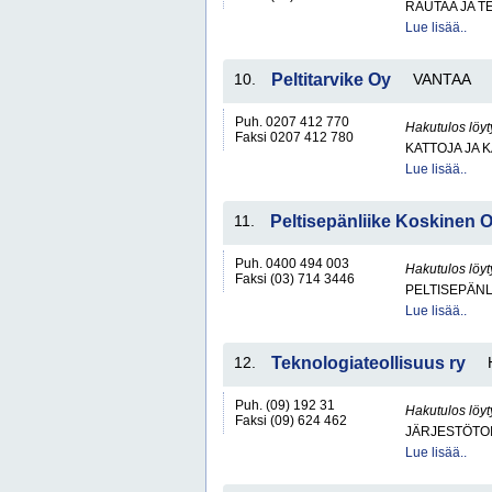
RAUTAA JA T
Lue lisää..
10.
Peltitarvike Oy
VANTAA
Puh. 0207 412 770
Hakutulos löyt
Faksi 0207 412 780
KATTOJA JA 
Lue lisää..
11.
Peltisepänliike Koskinen 
Puh. 0400 494 003
Hakutulos löyt
Faksi (03) 714 3446
PELTISEPÄNL
Lue lisää..
12.
Teknologiateollisuus ry
Puh. (09) 192 31
Hakutulos löyt
Faksi (09) 624 462
JÄRJESTÖTO
Lue lisää..