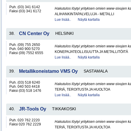
Puh. (03) 341 6142
Hakutulos löytyi yrityksen omien www-sivujen ka
Faksi (03) 341 6172
ALIHANKINTAPALVELUJA - METALLI
Lue lisää..
Näytä kartalla
38.
CN Center Oy
HELSINKI
Puh. (09) 755 2650
Hakutulos löytyi yrityksen omien www-sivujen ka
Puh. 040 900 5270
KONEPAJATEOLLISUUTTA JA METALLITÖITÄ
Faksi (09) 7552 6555
Lue lisää..
Näytä kartalla
39.
Metallikoneistamo VMS Oy
SASTAMALA
Puh. (03) 518 6240
Hakutulos löytyi yrityksen omien www-sivujen ka
Puh. 040 503 4418
TERIÄ, TEROITUSTA JA HUOLTOA
Faksi (03) 518 1476
Lue lisää..
Näytä kartalla
40.
JR-Tools Oy
TIKKAKOSKI
Puh. 020 762 2220
Hakutulos löytyi yrityksen omien www-sivujen ka
Faksi 020 762 2229
TERIÄ, TEROITUSTA JA HUOLTOA