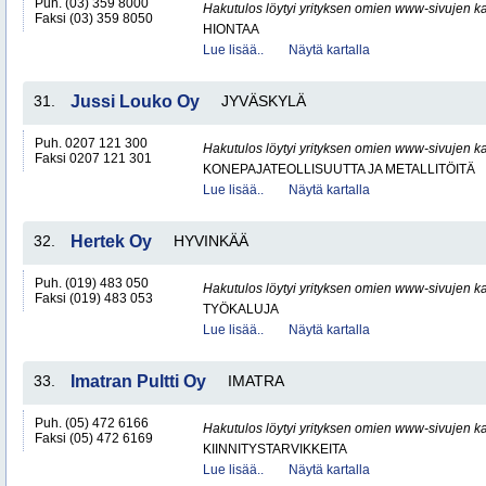
Puh. (03) 359 8000
Hakutulos löytyi yrityksen omien www-sivujen ka
Faksi (03) 359 8050
HIONTAA
Lue lisää..
Näytä kartalla
31.
Jussi Louko Oy
JYVÄSKYLÄ
Puh. 0207 121 300
Hakutulos löytyi yrityksen omien www-sivujen ka
Faksi 0207 121 301
KONEPAJATEOLLISUUTTA JA METALLITÖITÄ
Lue lisää..
Näytä kartalla
32.
Hertek Oy
HYVINKÄÄ
Puh. (019) 483 050
Hakutulos löytyi yrityksen omien www-sivujen ka
Faksi (019) 483 053
TYÖKALUJA
Lue lisää..
Näytä kartalla
33.
Imatran Pultti Oy
IMATRA
Puh. (05) 472 6166
Hakutulos löytyi yrityksen omien www-sivujen ka
Faksi (05) 472 6169
KIINNITYSTARVIKKEITA
Lue lisää..
Näytä kartalla