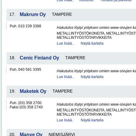
Lue lisää..
Kotisivut
Tuotteet ja palvelut
17.
Makrum Oy
TAMPERE
Puh. 010 239 3388
Hakutulos löytyi yrityksen omien www-sivujen ka
METALLINTYÖSTÖKONEITA, METALLINTYÖSTÖ
METALLINTYÖSTÖTARVIKKEITA
Lue lisää..
Näytä kartalla
18.
Cenic Finland Oy
TAMPERE
Puh. 040 591 3395
Hakutulos löytyi yrityksen omien www-sivujen ka
Lue lisää..
Näytä kartalla
19.
Maketek Oy
TAMPERE
Puh. (03) 358 2700
Hakutulos löytyi yrityksen omien www-sivujen ka
Faksi (03) 358 2740
METALLINTYÖSTÖKONEITA, METALLINTYÖSTÖ
METALLINTYÖSTÖTARVIKKEITA
Lue lisää..
Näytä kartalla
20.
Manve Oy
NIEMISJÄRVI