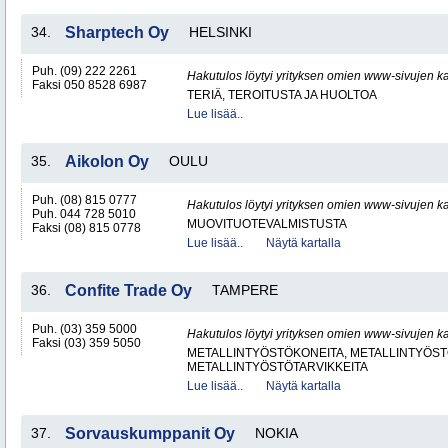
34.
Sharptech Oy
HELSINKI
Puh. (09) 222 2261
Hakutulos löytyi yrityksen omien www-sivujen ka
Faksi 050 8528 6987
TERIÄ, TEROITUSTA JA HUOLTOA
Lue lisää..
35.
Aikolon Oy
OULU
Puh. (08) 815 0777
Hakutulos löytyi yrityksen omien www-sivujen ka
Puh. 044 728 5010
MUOVITUOTEVALMISTUSTA
Faksi (08) 815 0778
Lue lisää..
Näytä kartalla
36.
Confite Trade Oy
TAMPERE
Puh. (03) 359 5000
Hakutulos löytyi yrityksen omien www-sivujen ka
Faksi (03) 359 5050
METALLINTYÖSTÖKONEITA, METALLINTYÖSTÖ
METALLINTYÖSTÖTARVIKKEITA
Lue lisää..
Näytä kartalla
37.
Sorvauskumppanit Oy
NOKIA