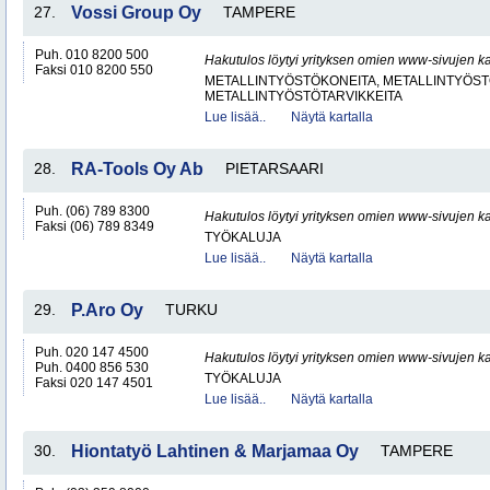
27.
Vossi Group Oy
TAMPERE
Puh. 010 8200 500
Hakutulos löytyi yrityksen omien www-sivujen ka
Faksi 010 8200 550
METALLINTYÖSTÖKONEITA, METALLINTYÖSTÖ
METALLINTYÖSTÖTARVIKKEITA
Lue lisää..
Näytä kartalla
28.
RA-Tools Oy Ab
PIETARSAARI
Puh. (06) 789 8300
Hakutulos löytyi yrityksen omien www-sivujen ka
Faksi (06) 789 8349
TYÖKALUJA
Lue lisää..
Näytä kartalla
29.
P.Aro Oy
TURKU
Puh. 020 147 4500
Hakutulos löytyi yrityksen omien www-sivujen ka
Puh. 0400 856 530
TYÖKALUJA
Faksi 020 147 4501
Lue lisää..
Näytä kartalla
30.
Hiontatyö Lahtinen & Marjamaa Oy
TAMPERE