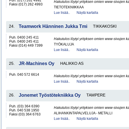
Puh. (017) 262 4992
Hakutulos löytyi yrityksen omien www-sivujen ka
Faksi (017) 262 4993
TIETOTEKNIIKKAA
Lue lisää..
Näytä kartalla
24.
Teamwork Hänninen Jukka Tmi
TIKKAKOSKI
Puh. 0400 245 411
Hakutulos löytyi yrityksen omien www-sivujen ka
Puh. 0400 245 411
TYÖKALUJA
Faksi (014) 449 7399
Lue lisää..
Näytä kartalla
25.
JR-Machines Oy
HALIKKO AS
Puh. 040 572 6614
Hakutulos löytyi yrityksen omien www-sivujen ka
Lue lisää..
Näytä kartalla
26.
Jonemet Työstötekniikka Oy
TAMPERE
Puh. (03) 364 6390
Hakutulos löytyi yrityksen omien www-sivujen ka
Puh. 040 538 1950
ALIHANKINTAPALVELUJA - METALLI
Faksi (03) 364 6763
Lue lisää..
Näytä kartalla