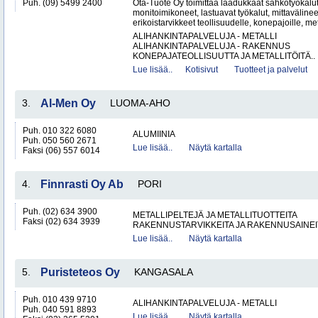
Puh. (09) 5499 2400
Ota-Tuote Oy toimittaa laadukkaat sähkötyökalut,
monitoimikoneet, lastuavat työkalut, mittaväline
erikoistarvikkeet teollisuudelle, konepajoille, met
ALIHANKINTAPALVELUJA - METALLI
ALIHANKINTAPALVELUJA - RAKENNUS
KONEPAJATEOLLISUUTTA JA METALLITÖITÄ..
Lue lisää..
Kotisivut
Tuotteet ja palvelut
3.
Al-Men Oy
LUOMA-AHO
Puh. 010 322 6080
ALUMIINIA
Puh. 050 560 2671
Lue lisää..
Näytä kartalla
Faksi (06) 557 6014
4.
Finnrasti Oy Ab
PORI
Puh. (02) 634 3900
METALLIPELTEJÄ JA METALLITUOTTEITA
Faksi (02) 634 3939
RAKENNUSTARVIKKEITA JA RAKENNUSAINEI
Lue lisää..
Näytä kartalla
5.
Puristeteos Oy
KANGASALA
Puh. 010 439 9710
ALIHANKINTAPALVELUJA - METALLI
Puh. 040 591 8893
Lue lisää..
Näytä kartalla