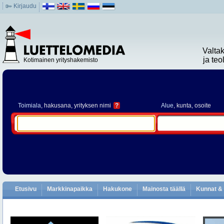
Kirjaudu
Valta
ja te
Kotimainen yrityshakemisto
Toimiala
, hakusana, yrityksen nimi
?
Alue
, kunta, osoite
Etusivu
Markkinapaikka
Hakukone
Mainosta täällä
Kunnat & 