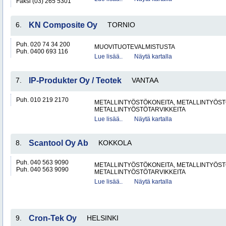
Faksi (03) 265 5301
6.
KN Composite Oy
TORNIO
Puh. 020 74 34 200
MUOVITUOTEVALMISTUSTA
Puh. 0400 693 116
Lue lisää..
Näytä kartalla
7.
IP-Produkter Oy / Teotek
VANTAA
Puh. 010 219 2170
METALLINTYÖSTÖKONEITA, METALLINTYÖSTÖ
METALLINTYÖSTÖTARVIKKEITA
Lue lisää..
Näytä kartalla
8.
Scantool Oy Ab
KOKKOLA
Puh. 040 563 9090
METALLINTYÖSTÖKONEITA, METALLINTYÖSTÖ
Puh. 040 563 9090
METALLINTYÖSTÖTARVIKKEITA
Lue lisää..
Näytä kartalla
9.
Cron-Tek Oy
HELSINKI