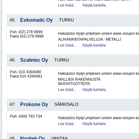
Lue lisää..
Näytä kartalla
45.
Eskomatic Oy
TURKU
Puh. (02) 278 9999
Hakutulos löytyi yrityksen omien www-sivujen ka
Faksi (02) 278 9988
ALIHANKINTAPALVELUJA - METALLI
Lue lisää..
Näytä kartalla
46.
Scaletec Oy
TURKU
Puh. 010 4394080
Hakutulos löytyi yrityksen omien www-sivujen ka
Faksi 010 4394081
MALLIEN RAKENNUSTA
MUOVITUOTTEITA
Lue lisää..
Näytä kartalla
47.
Prokone Oy
SÄRKISALO
Puh. 0400 793 734
Hakutulos löytyi yrityksen omien www-sivujen ka
Lue lisää..
Näytä kartalla
48.
Noritek Oy
VANTAA