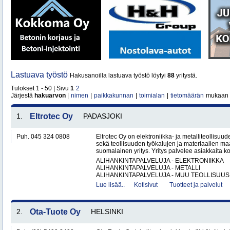
Lastuava työstö
Hakusanoilla lastuava työstö löytyi
88
yritystä.
Tulokset 1 - 50 | Sivu
1
2
Järjestä
hakuarvon
|
nimen
|
paikkakunnan
|
toimialan
|
tietomäärän
mukaan
1.
Eltrotec Oy
PADASJOKI
Puh. 045 324 0808
Eltrotec Oy on elektroniikka- ja metalliteollisuud
sekä teollisuuden työkalujen ja materiaalien ma
suomalainen yritys. Yritys palvelee asiakkaita ko
ALIHANKINTAPALVELUJA - ELEKTRONIIKKA
ALIHANKINTAPALVELUJA - METALLI
ALIHANKINTAPALVELUJA - MUU TEOLLISUUS.
Lue lisää..
Kotisivut
Tuotteet ja palvelut
2.
Ota-Tuote Oy
HELSINKI