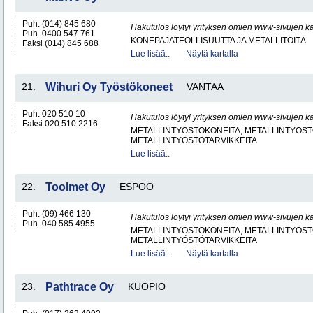
Puh. (014) 845 680
Hakutulos löytyi yrityksen omien www-sivujen ka
Puh. 0400 547 761
KONEPAJATEOLLISUUTTA JA METALLITÖITÄ
Faksi (014) 845 688
Lue lisää..
Näytä kartalla
21.
Wihuri Oy Työstökoneet
VANTAA
Puh. 020 510 10
Hakutulos löytyi yrityksen omien www-sivujen ka
Faksi 020 510 2216
METALLINTYÖSTÖKONEITA, METALLINTYÖSTÖ
METALLINTYÖSTÖTARVIKKEITA
Lue lisää..
22.
Toolmet Oy
ESPOO
Puh. (09) 466 130
Hakutulos löytyi yrityksen omien www-sivujen ka
Puh. 040 585 4955
METALLINTYÖSTÖKONEITA, METALLINTYÖSTÖ
METALLINTYÖSTÖTARVIKKEITA
Lue lisää..
Näytä kartalla
23.
Pathtrace Oy
KUOPIO