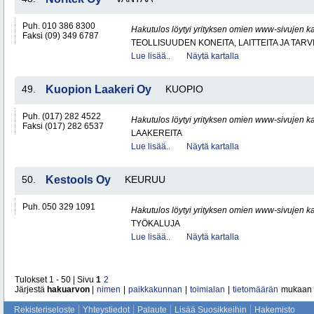
Puh. 010 386 8300
Hakutulos löytyi yrityksen omien www-sivujen ka
Faksi (09) 349 6787
TEOLLISUUDEN KONEITA, LAITTEITA JA TARV
Lue lisää..
Näytä kartalla
49.
Kuopion Laakeri Oy
KUOPIO
Puh. (017) 282 4522
Hakutulos löytyi yrityksen omien www-sivujen ka
Faksi (017) 282 6537
LAAKEREITA
Lue lisää..
Näytä kartalla
50.
Kestools Oy
KEURUU
Puh. 050 329 1091
Hakutulos löytyi yrityksen omien www-sivujen ka
TYÖKALUJA
Lue lisää..
Näytä kartalla
Tulokset 1 - 50 | Sivu
1
2
Järjestä
hakuarvon
|
nimen
|
paikkakunnan
|
toimialan
|
tietomäärän
mukaan
Rekisteriseloste
Yhteystiedot
Palaute
Lisää Suosikkeihin
Hakemisto