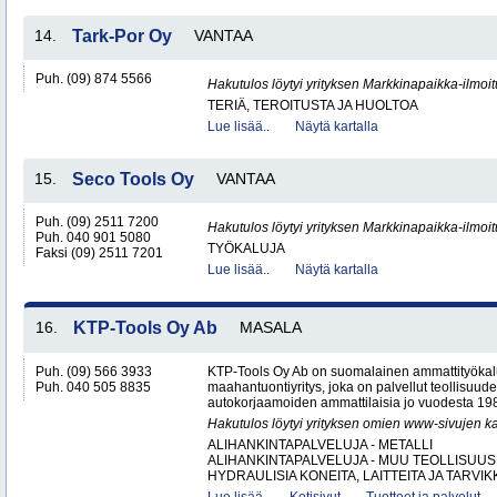
14.
Tark-Por Oy
VANTAA
Puh. (09) 874 5566
Hakutulos löytyi yrityksen Markkinapaikka-ilmoi
TERIÄ, TEROITUSTA JA HUOLTOA
Lue lisää..
Näytä kartalla
15.
Seco Tools Oy
VANTAA
Puh. (09) 2511 7200
Hakutulos löytyi yrityksen Markkinapaikka-ilmoi
Puh. 040 901 5080
TYÖKALUJA
Faksi (09) 2511 7201
Lue lisää..
Näytä kartalla
16.
KTP-Tools Oy Ab
MASALA
Puh. (09) 566 3933
KTP-Tools Oy Ab on suomalainen ammattityökal
Puh. 040 505 8835
maahantuontiyritys, joka on palvellut teollisuud
autokorjaamoiden ammattilaisia jo vuodesta 1987. 
Hakutulos löytyi yrityksen omien www-sivujen ka
ALIHANKINTAPALVELUJA - METALLI
ALIHANKINTAPALVELUJA - MUU TEOLLISUUS
HYDRAULISIA KONEITA, LAITTEITA JA TARVIKK