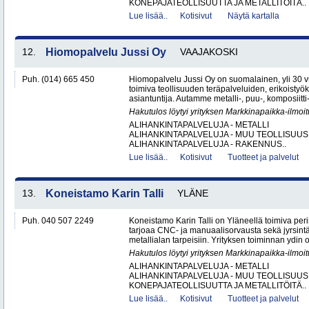
KONEPAJATEOLLISUUTTA JA METALLITÖITÄ..
Lue lisää..
Kotisivut
Näytä kartalla
12.
Hiomopalvelu Jussi Oy
VAAJAKOSKI
Puh. (014) 665 450
Hiomopalvelu Jussi Oy on suomalainen, yli 30
toimiva teollisuuden teräpalveluiden, erikoistyö
asiantuntija. Autamme metalli-, puu-, komposiitti-
Hakutulos löytyi yrityksen Markkinapaikka-ilmoi
ALIHANKINTAPALVELUJA - METALLI
ALIHANKINTAPALVELUJA - MUU TEOLLISUUS
ALIHANKINTAPALVELUJA - RAKENNUS..
Lue lisää..
Kotisivut
Tuotteet ja palvelut
13.
Koneistamo Karin Talli
YLÄNE
Puh. 040 507 2249
Koneistamo Karin Talli on Yläneellä toimiva per
tarjoaa CNC- ja manuaalisorvausta sekä jyrsintä
metallialan tarpeisiin. Yrityksen toiminnan ydin o
Hakutulos löytyi yrityksen Markkinapaikka-ilmoi
ALIHANKINTAPALVELUJA - METALLI
ALIHANKINTAPALVELUJA - MUU TEOLLISUUS
KONEPAJATEOLLISUUTTA JA METALLITÖITÄ..
Lue lisää..
Kotisivut
Tuotteet ja palvelut