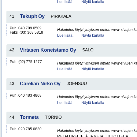
Lue lisää..
Näytä kartalla
41.
Tekupit Oy
PIRKKALA
Puh. 040 709 0509
Hakutulos löytyi yrityksen omien www-sivujen ka
Faksi (03) 368 5818
Lue lisää..
Näytä kartalla
42.
Virtasen Koneistamo Oy
SALO
Puh. (02) 775 1277
Hakutulos löytyi yrityksen omien www-sivujen ka
Lue lisää..
Näytä kartalla
43.
Carelian Nirko Oy
JOENSUU
Puh. 040 483 4868
Hakutulos löytyi yrityksen omien www-sivujen ka
Lue lisää..
Näytä kartalla
44.
Tormets
TORNIO
Puh. 020 785 0830
Hakutulos löytyi yrityksen omien www-sivujen ka
METALLIPELTEJÄ JA METALLITUOTTEITA