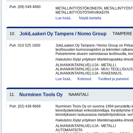
Puh. (09) 549 4660
METALLINTYÖSTÖKONEITA, METALLINTYÖSTÖ
METALLINTYÖSTÖTARVIKKEITA
Lue lisää..
Näytä kartalla
10.
JokiLaakeri Oy Tampere / Nomo Group
TAMPERE
Puh. 010 525 1600
JokiLaakeri Oy Tampere / Nomo Group on Pirk
teollisuuden kunnossapidon ja teknisten ratkai
Palvelemme alueen valmistavaa teollisuutta, kon
Hakutulos löytyi yrityksen Markkinapaikka-ilmoi
ALIHANKINTAPALVELUJA - METALLI
ALIHANKINTAPALVELUJA - MUU TEOLLISUUS
ALIHANKINTAPALVELUJA - RAKENNUS..
Lue lisää..
Kotisivut
Tuotteet ja palvelut
11.
Nurminen Tools Oy
NAANTALI
Puh. (02) 438 9668
Nurminen Tools Oy on vuonna 1994 perustettu 
kiinnitystekniikan erikoistoimittaja. Keskitymme
kiinnitykseen lastuavassa metallintyöstössä: sor
Hakutulos löytyi yrityksen Markkinapaikka-ilmoi
ALIHANKINTAPALVELUJA - METALLI
AUTOMAATIOTA