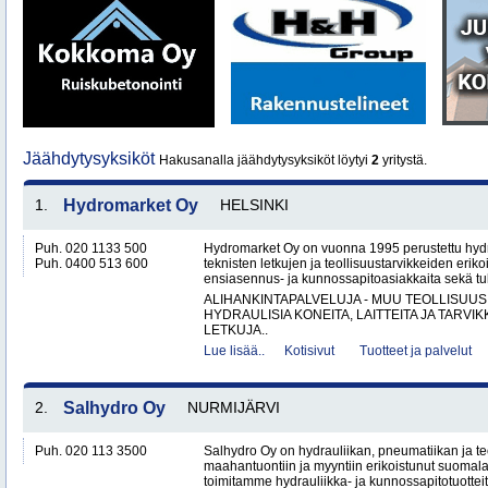
Jäähdytysyksiköt
Hakusanalla jäähdytysyksiköt löytyi
2
yritystä.
1.
Hydromarket Oy
HELSINKI
Puh. 020 1133 500
Hydromarket Oy on vuonna 1995 perustettu hydr
Puh. 0400 513 600
teknisten letkujen ja teollisuustarvikkeiden erik
ensiasennus- ja kunnossapitoasiakkaita sekä tuk
ALIHANKINTAPALVELUJA - MUU TEOLLISUUS
HYDRAULISIA KONEITA, LAITTEITA JA TARVIK
LETKUJA..
Lue lisää..
Kotisivut
Tuotteet ja palvelut
2.
Salhydro Oy
NURMIJÄRVI
Puh. 020 113 3500
Salhydro Oy on hydrauliikan, pneumatiikan ja te
maahantuontiin ja myyntiin erikoistunut suomal
toimitamme hydrauliikka- ja kunnossapitotuotteita