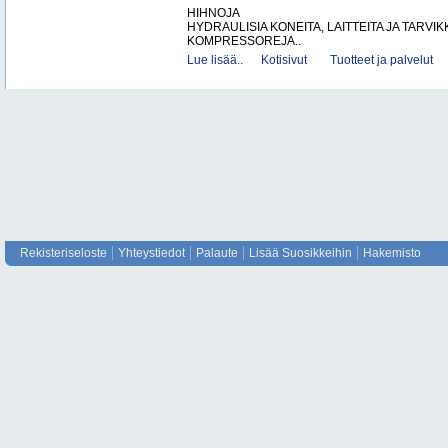
HIHNOJA
HYDRAULISIA KONEITA, LAITTEITA JA TARVIK
KOMPRESSOREJA..
Lue lisää..
Kotisivut
Tuotteet ja palvelut
Rekisteriseloste
Yhteystiedot
Palaute
Lisää Suosikkeihin
Hakemisto