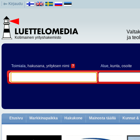
Kirjaudu
Valta
ja te
Kotimainen yrityshakemisto
Toimiala
, hakusana, yrityksen nimi
?
Alue
, kunta, osoite
Etusivu
Markkinapaikka
Hakukone
Mainosta täällä
Kunnat & 