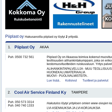
Piiplast oy
Hakusanoilla piiplast oy löytyi
2
yritystä.
1.
Piiplast Oy
AKAA
Puh. 0500 732 561
Piiplast Oy on Akaassa toimiva kokenut muovituo
teollisuuden alihankintakumppani, joka on erikoi
kestomuovituotteiden ruiskuvaluun. Yritys palvel
ALIHANKINTAPALVELUJA - MUU TEOLLISUUS
HUONEKALUMATERIAALIA
MUOVI - PUOLIVALMISTEITA..
Lue lisää..
Kotisivut
Tuotteet ja palvelut
2.
Cool Air Service Finland Ky
TAMPERE
Puh. 050 573 3314
Hakutulos löytyi yrityksen omien www-sivujen ka
Puh. 040 740 1333
LVI-ASENNUKSIA JA LVI-KORJAUKSIA