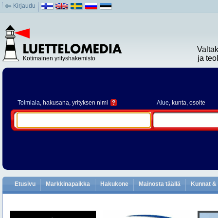
Kirjaudu
Valta
ja te
Kotimainen yrityshakemisto
Toimiala
, hakusana, yrityksen nimi
?
Alue
, kunta, osoite
Etusivu
Markkinapaikka
Hakukone
Mainosta täällä
Kunnat & 