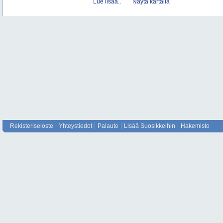
Lue lisää..
Näytä kartalla
Rekisteriseloste
Yhteystiedot
Palaute
Lisää Suosikkeihin
Hakemisto