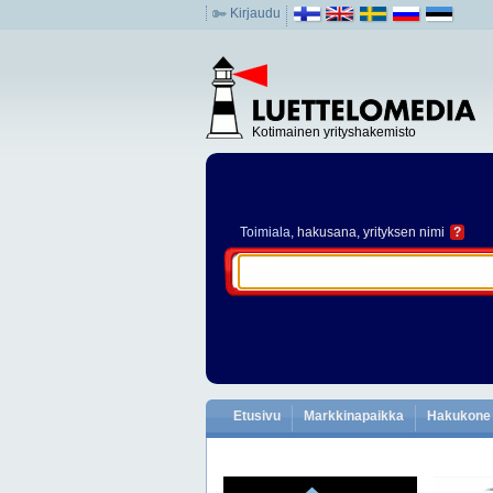
Kirjaudu
Kotimainen yrityshakemisto
Toimiala
, hakusana, yrityksen nimi
?
Etusivu
Markkinapaikka
Hakukone