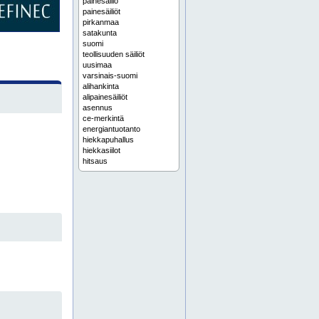
painesäiliö
painesäiliöt
pirkanmaa
satakunta
suomi
teollisuuden säiliöt
uusimaa
varsinais-suomi
alihankinta
alipainesäiliöt
asennus
ce-merkintä
energiantuotanto
hiekkapuhallus
hiekkasiilot
hitsaus
hormin massaus
häme
kantavat teräsrakenteet
karjala
kemikaalisäiliö
kemikaalisäiliöt
keski-suomi
kuivauslaitteet
kuparikierukat
kymenlaakso
lokasäiliöt vaihtolavalla
lämminvesikierukat
lämminvesikierukka
lämminvesivaraaja