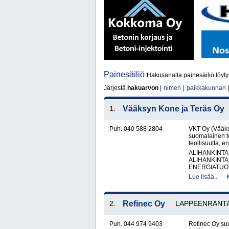
Painesäiliö
Hakusanalla painesäiliö löyty
Järjestä
hakuarvon
|
nimen
|
paikkakunnan
1.
Vääksyn Kone ja Teräs Oy
Puh. 040 588 2804
VKT Oy (Vääks
suomalainen te
teollisuutta, 
ALIHANKINTA
ALIHANKINTA
ENERGIATUOT
Lue lisää..
2.
Refinec Oy
LAPPEENRANT
Puh. 044 974 9403
Refinec Oy suu