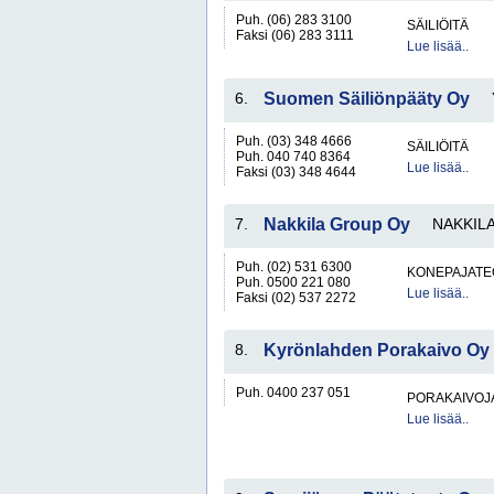
Puh. (06) 283 3100
SÄILIÖITÄ
Faksi (06) 283 3111
Lue lisää..
6.
Suomen Säiliönpääty Oy
Puh. (03) 348 4666
SÄILIÖITÄ
Puh. 040 740 8364
Lue lisää..
Faksi (03) 348 4644
7.
Nakkila Group Oy
NAKKIL
Puh. (02) 531 6300
KONEPAJATEO
Puh. 0500 221 080
Lue lisää..
Faksi (02) 537 2272
8.
Kyrönlahden Porakaivo Oy
Puh. 0400 237 051
PORAKAIVOJ
Lue lisää..