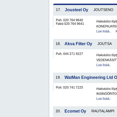
17.
Jousteel Oy
JOUTSENO
Puh. 020 764 9640
Hakutulos löyt
Faksi 020 764 9641
KONEPAJATEO
Lue lisää..
18.
Akva Filter Oy
JOUTSA
Puh. 044 271 9227
Hakutulos löyt
VEDENKÄSITT
Lue lisää..
19.
WatMan Engineering Ltd 
Puh. 020 741 7225
Hakutulos löyt
INSINÖÖRITO
Lue lisää..
20.
Ecomet Oy
RAUTALAMPI