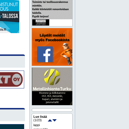
Lue lisää
(
1
/23)
lappi