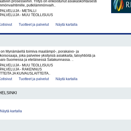
ativiin prosesseihin. Yritys on erikoistunut asiakaskohtaisesti
lämmönvaihtimille, putkilämmönvaih..
PALVELUJA - METALLI
PALVELUJA - MUU TEOLLISUUS
Kotisivut
Tuotteet ja palvelut
Näytä kartalla
y on Mynämäellä toimiva maalämpö-, porakaivo- ja
oisosaaja, joka palvelee yksityisiä asiakkaita, taloyhtiöitä ja
inais-Suomessa ja eteläisessä Satakunnassa. ..
PALVELUJA - MUU TEOLLISUUS
PALVELUJA - RAKENNUS
TEITA JA KUIVAUSLAITTEITA..
Kotisivut
Tuotteet ja palvelut
Näytä kartalla
HELSINKI
Näytä kartalla