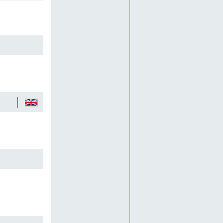
lämminvesivaraajat
lämpökeskukset
lämpölaitteet
maalaus alihankankinta
metallirakenteet
paineastiat
paineettomat säiliöt
palavannesteen säiliöt
piippu
piippuja
piiput
pintakäsittely
pohjanmaa
pohjois-suomi
päijät-häme
savo
savupiippu
savupiippuja
savupiipun korjaus
savupiiput
sprinklerisäiliöt
syöttövesisäiliö
syöttövesisäiliöt
säiliö
säiliöitä
säiliöt
talotekniikka
tasaussäiliö
tasaussäiliöitä
tasaussäiliöt