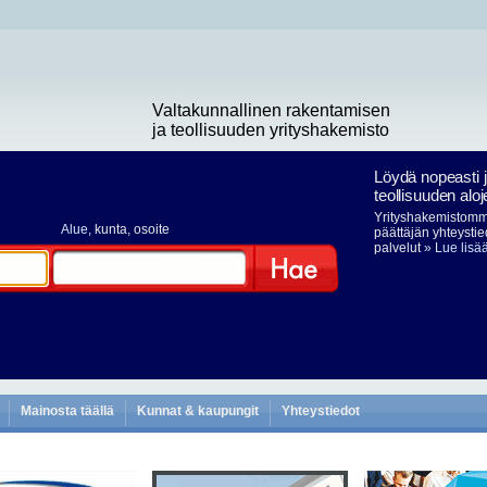
Valtakunnallinen rakentamisen
ja teollisuuden yrityshakemisto
Löydä nopeasti 
teollisuuden aloj
Yrityshakemistomme
Alue
, kunta, osoite
päättäjän yhteystie
palvelut
» Lue lisä
Hae
Mainosta täällä
Kunnat & kaupungit
Yhteystiedot