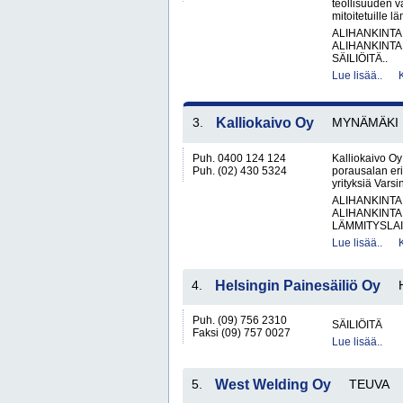
teollisuuden va
mitoitetuille 
ALIHANKINTA
ALIHANKINTA
SÄILIÖITÄ..
Lue lisää..
3.
Kalliokaivo Oy
MYNÄMÄKI
Puh. 0400 124 124
Kalliokaivo O
Puh. (02) 430 5324
porausalan erik
yrityksiä Vars
ALIHANKINTA
ALIHANKINTA
LÄMMITYSLAIT
Lue lisää..
4.
Helsingin Painesäiliö Oy
Puh. (09) 756 2310
SÄILIÖITÄ
Faksi (09) 757 0027
Lue lisää..
5.
West Welding Oy
TEUVA