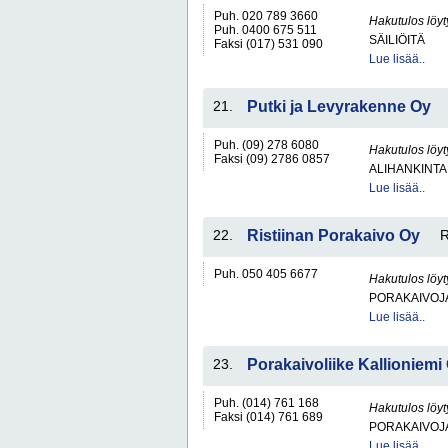
Puh. 020 789 3660
Hakutulos löyt
Puh. 0400 675 511
SÄILIÖITÄ
Faksi (017) 531 090
Lue lisää..
21.
Putki ja Levyrakenne Oy
Puh. (09) 278 6080
Hakutulos löyt
Faksi (09) 2786 0857
ALIHANKINTA
Lue lisää..
22.
Ristiinan Porakaivo Oy
R
Puh. 050 405 6677
Hakutulos löyt
PORAKAIVOJ
Lue lisää..
23.
Porakaivoliike Kallioniemi
Puh. (014) 761 168
Hakutulos löyt
Faksi (014) 761 689
PORAKAIVOJ
Lue lisää..