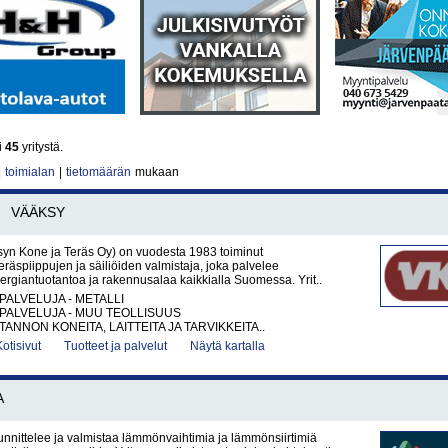
i
45
yritystä.
|
toimialan
|
tietomäärän
mukaan
VÄÄKSY
yn Kone ja Teräs Oy) on vuodesta 1983 toiminut
räspiippujen ja säiliöiden valmistaja, joka palvelee
energiantuotantoa ja rakennusalaa kaikkialla Suomessa. Yrit..
PALVELUJA - METALLI
PALVELUJA - MUU TEOLLISUUS
ANNON KONEITA, LAITTEITA JA TARVIKKEITA..
Kotisivut
Tuotteet ja palvelut
Näytä kartalla
A
nnittelee ja valmistaa lämmönvaihtimia ja lämmönsiirtimiä