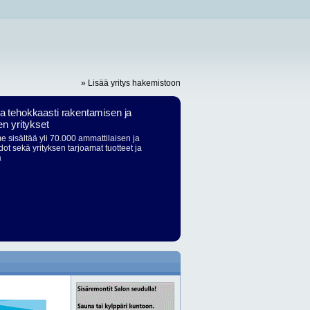
» Lisää yritys hakemistoon
ja tehokkaasti rakentamisen ja
en yritykset
 sisältää yli 70.000 ammattilaisen ja
dot sekä yrityksen tarjoamat tuotteet ja
ä