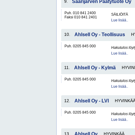
9.
Saarijärven Päätytuote Oy
Puh. 010 841 2400
SÄILIÖITÄ
Faksi 010 841 2401
Lue lisää..
10.
Ahlsell Oy - Teollisuus
H
Puh. 0205 845 000
Hakutulos löyt
Lue lisää..
11.
Ahlsell Oy - Kylmä
HYVIN
Puh. 0205 845 000
Hakutulos löyt
Lue lisää..
12.
Ahlsell Oy - LVI
HYVINKÄ
Puh. 0205 845 000
Hakutulos löyt
Lue lisää..
13.
Ahlsell Oy
HYVINKÄÄ