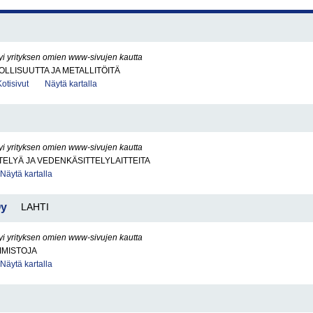
yi yrityksen omien www-sivujen kautta
LLISUUTTA JA METALLITÖITÄ
Kotisivut
Näytä kartalla
yi yrityksen omien www-sivujen kautta
ELYÄ JA VEDENKÄSITTELYLAITTEITA
Näytä kartalla
Oy
LAHTI
yi yrityksen omien www-sivujen kautta
IMISTOJA
Näytä kartalla